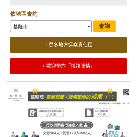
依地區查詢
+ 更多地方巡察責任區
+ 歡迎預約「視訊陳情」