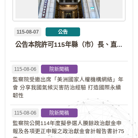
115-08-07
公告
公告本院許可115年縣（市）長、直轄市議員、縣（市）議員擬參選人開立政治獻金專戶共計4戶。各專戶得收受政治獻金期間為自專戶許可設立日起至115年11月27日止，專戶名冊詳如附件。
115-08-06
院新聞稿
監察院受邀出席「美洲國家人權機構網絡」年
會 分享我國氣候災害防治經驗 打造國際永續
韌性
115-08-06
院新聞稿
監察院公開114年度擬參選人賸餘政治獻金申
報及各項更正申報之政治獻金會計報告書計75