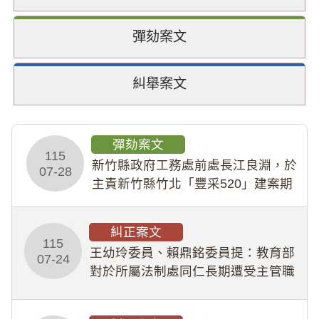
彈劾案文
糾舉案文
彈劾案文
115
新竹縣政府工務處前處長江良淵，於
07-28
主責新竹縣竹北「豐采520」建案期
間，藏匿鉅額來源不明財產現金新臺
幣1,483萬餘元，並長期收受建商餽
糾正案文
贈；復罔顧公共安全，圖利默許建商
115
王幼玲委員、賴鼎銘委員提：教育部
於停工期間
07-24
對於所屬法制處同仁長期遭受主管職
場不法侵害情事，未能及時察覺、有
效介入及妥為處理，顯未善盡「公務