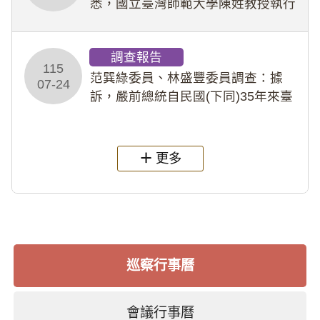
悉，國立臺灣師範大學陳姓教授執行
多件人體研究計畫，其採集及運用血
液樣本，疑違反「人體研究法」及學
調查報告
術倫理等情案調查報告。(115教調
115
31)
范巽綠委員、林盛豐委員調查：據
07-24
訴，嚴前總統自民國(下同)35年來臺
後即居住於重慶寓所(即國定古蹟嚴家
淦故居)，迨至嚴前總統及其夫人相繼
過世後，總統府於89年間函請其家屬
更多
繼續留住
巡察行事曆
會議行事曆