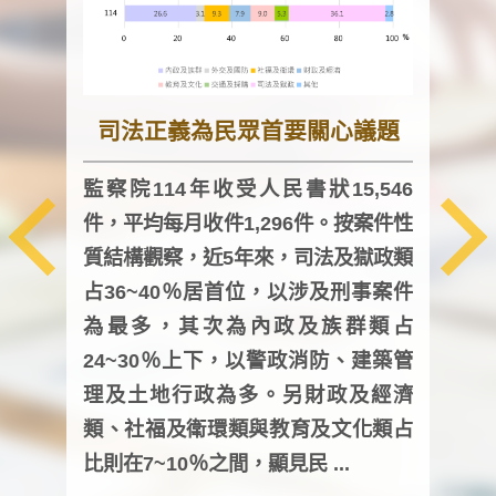
司法正義為民眾首要關心議題
監察院114年收受人民書狀15,546
件，平均每月收件1,296件。按案件性
監察
質結構觀察，近5年來，司法及獄政類
均每
占36~40％居首位，以涉及刑事案件
證，
為最多，其次為內政及族群類占
調卷
24~30％上下，以警政消防、建築管
詢會
理及土地行政為多。另財政及經濟
次及
類、社福及衛環類與教育及文化類占
審議
比則在7~10％之間，顯見民 ...
人，