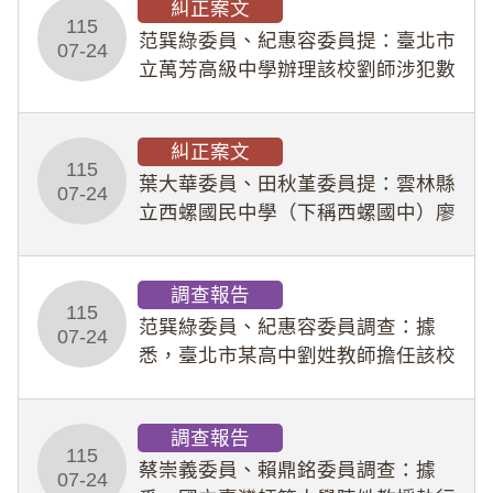
糾正案文
人員保障法」及「職業安全衛生法」
115
所定維護公務人員
范巽綠委員、紀惠容委員提：臺北市
07-24
立萬芳高級中學辦理該校劉師涉犯數
位性剝削事件，於第一線校園性別事
件調查、審議及申復程序中，喪失專
糾正案文
業把關與糾錯功能，不僅首份調查報
115
告漏未審酌師生不
葉大華委員、田秋堇委員提：雲林縣
07-24
立西螺國民中學（下稱西螺國中）廖
姓專任教師（下稱廖師）、蔡姓鐘點
教練（下稱蔡教練）涉體罰及不當管
調查報告
教羽球隊學生等行為，歷經該校校園
115
事件處理會議（下
范巽綠委員、紀惠容委員調查：據
07-24
悉，臺北市某高中劉姓教師擔任該校
專題指導教師及組長，詎假借管教名
義，多次要求該校某生依其指示，自
調查報告
行拍攝特定樣態性影像並以手機傳送
115
劉師。該生因畏懼成
蔡崇義委員、賴鼎銘委員調查：據
07-24