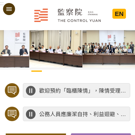
:::
跳到主要內容區塊
EN
:::
歡迎預約「臨櫃陳情」，陳情受理中心將優先排定人員與您接談，釐清案情爭點後收案處理，以節省您的寶貴時間。
公務人員應廉潔自持、利益迴避、依法公正執行公務～考試院公務人員保障暨培訓委員會～