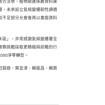
碳方法學、植物碳匯係數資料庫
理、未來設立氣候變遷韌性調適
就不足部分允會後再以書面資料
水區」，非常感謝氣候變遷署全
實務挑戰採取更積極與前瞻的行
050淨零轉型。
范巽綠、葉宜津、賴振昌、賴鼎