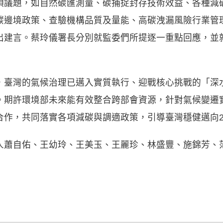
項議題，如自然碳匯測量、碳捕捉封存技術效益、各種減
碳邊境政策、查驗機構品質及量能、高碳洩漏風險行業管
出建言。蔡玲儀署長分別就監委們所提逐一重點回應，並
，臺灣的氣候治理已邁入實質執行、迎戰核心挑戰的「深
。期許環境部未來能有效整合跨部會資源，針對氣候變遷
作，共同落實各項減碳與調適政策，引導臺灣穩健邁向2
人蕭自佑、王幼玲、王美玉、王麗珍、林盛豐、施錦芳、