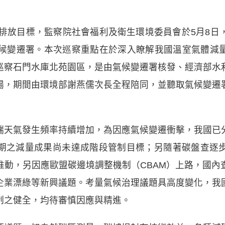
零排放目標，監察院社會福利及衛生環境委員會於5月8
氣候變遷署。本次巡察重點在於深入瞭解我國溫室氣體減
巡察石門水庫北苑園區，是由氣候變遷署核發、經濟部水
場，期間由環境部謝燕儒次長全程陪同，並聽取氣候變遷
端天氣發生頻率持續增加，為因應氣候變遷衝擊，我國已
期之減量成果尚未達成階段管制目標；另隨著碳盤查逐
推動，另因應歐盟碳邊境調整機制（CBAM）上路，國內
企業漂綠等新興議題。考量氣候治理議題具高度變化，我
制之健全，均待審慎因應與精進。