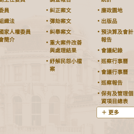
委員
糾正案文
廉政園地
組織法
彈劾案文
出版品
國家人權委員
糾舉案文
預決算及會計
會簡介
報告
重大案件改善
與處理結果
會議紀錄
紓解民怨小檔
巡察行事曆
案
會議行事曆
巡察報告
保有及管理個
資項目總表
更多