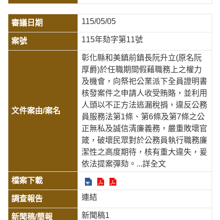
115/05/05
115年劾字第11號
彰化縣和美鎮前鎮長阮升立(原名阮
厚爵)於任職期間假藉職務上之權力
及機會，向祭祀公業派下全員證明書
核發案件之申請人收受賄賂，並利用
人頭以不正方法逃漏稅捐，違反公務
員服務法第1條、第6條及第7條之公
正無私及誠信清廉義務，嚴重敗壞官
箴，破壞民眾對於公務員執行職務廉
潔性之高度期待，核有重大違失，爰
依法提案彈劾。
...詳全文
連結
新聞稿1