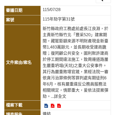
115/07/28
115年劾字第31號
新竹縣政府工務處前處長江良淵，於
主責新竹縣竹北「豐采520」建案期
間，藏匿鉅額來源不明財產現金新臺
幣1,483萬餘元，並長期收受建商餽
贈；復罔顧公共安全，圖利默許建商
於停工期間違法施工，致周邊道路屢
生嚴重坍塌(天坑)之重大公安事件。
其行為嚴重敗壞官箴，業經法院一審
依貪污治罪條例等罪判處有期徒刑6
年6月，核有嚴重違反公務員服務法
相關規定，情節重大，爰依法提案彈
劾。
...詳全文
連結