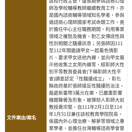
該校行政主管，復長期參與諮商心理
師及學校輔導教師繼續教育工作，亦
是國內諮商輔導領域知名學者，參與
過諮商心理師國家考試命題工作，竟
於擔任中心主任職務期間，利用專業
領域之權勢及機會，對乙女傳送性與
性別相關之騷擾訊息；另張師因111
至112年間邀請甲女一起看色情影
片、要求甲女送他內褲，並向甲女展
示他收集之女用內褲等，經彰師大性
別平等教育委員會(下稱彰師大性平
會)調查認定「性騷擾成立」、彰化
縣政府基於張師違反性騷擾防治法，
裁處新臺幣3萬元在案，已嚴重影響
機關聲譽及形象。被彈劾人彰師大前
教授黃宗堅，自111年2月1日至114
年1月31日兼任該校教育學院院長，
係國內外心理治療、解夢等領域之專
業學者，並擔任台灣輔導諮商學會督