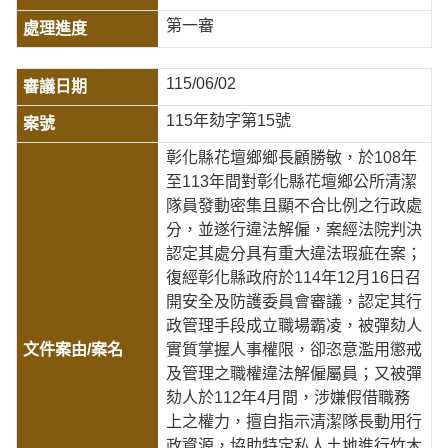
第一審
115/06/02
115年劾字第15號
彰化縣花壇鄉鄉長顧勝敏，於108年
至113年間對彰化縣花壇鄉公所清潔
隊員發動密集且顯不合比例之行政處
分，並遂行違法解僱，案經法院判決
認定其處分具有重大違法瑕疵在案；
復經彰化縣政府於114年12月16日召
開安全及防護委員會審議，認定其行
政管理手段成立職場霸凌，被彈劾人
實質掌握人事權限，卻恣意濫用懲戒
及管理之職權違法解僱屬員；又被彈
劾人於112年4月間，涉嫌假借職務
上之權力，擅自指示清潔隊長動用行
政資源，協助特定私人土地進行竹木