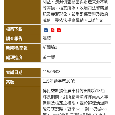
利益、洩漏偵查秘密與財產來源不明
等罪嫌，核其所為，敗壞司法警察風
紀及廉潔形象，嚴重斲傷警譽及政府
威信，爰依法提案彈劾。
...詳全文
連結
新聞稿1
第一審
115/06/03
115年劾字第18號
傅民雄於擔任屏東縣竹田鄉第18屆
鄉長期間，對所屬清潔隊隊員具人事
進用及核定之權限，詎於辦理清潔隊
隊員甄選時，對李○○、劉○○及施○○