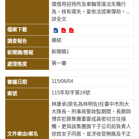
償借用招待所及車輛等違法失職行
為，核有違失，爰依法提案彈劾。
...
詳全文
連結
新聞稿1
第一審
115/06/04
115年劾字第19號
林康承(原名為林明佐)任臺中市刑大
大隊長、刑事局警政監期間，長期與
博弈犯罪集團重要成員密切交往接
觸，更與該集團旗下子公司前負責人
徐姓女子同居，並涉收受賄賂及不正