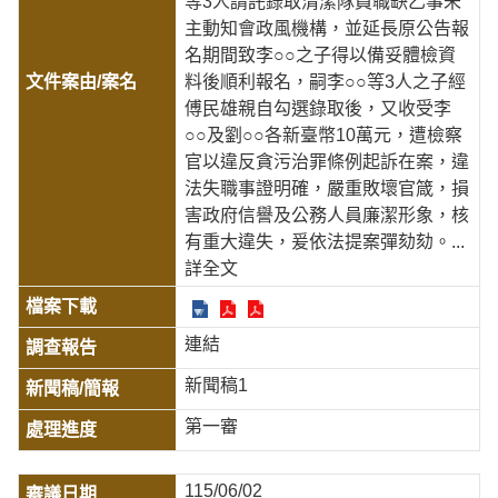
等3人請託錄取清潔隊員職缺乙事未
主動知會政風機構，並延長原公告報
名期間致李○○之子得以備妥體檢資
料後順利報名，嗣李○○等3人之子經
傅民雄親自勾選錄取後，又收受李
○○及劉○○各新臺幣10萬元，遭檢察
官以違反貪污治罪條例起訴在案，違
法失職事證明確，嚴重敗壞官箴，損
害政府信譽及公務人員廉潔形象，核
有重大違失，爰依法提案彈劾劾。
...
詳全文
連結
新聞稿1
第一審
115/06/02