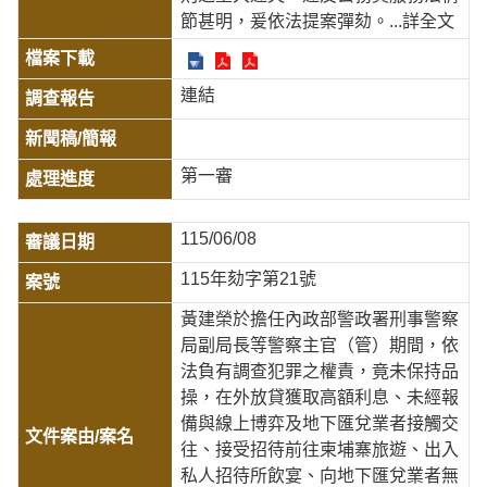
節甚明，爰依法提案彈劾。
...詳全文
連結
第一審
115/06/08
115年劾字第21號
黃建榮於擔任內政部警政署刑事警察
局副局長等警察主官（管）期間，依
法負有調查犯罪之權責，竟未保持品
操，在外放貸獲取高額利息、未經報
備與線上博弈及地下匯兌業者接觸交
往、接受招待前往柬埔寨旅遊、出入
私人招待所飲宴、向地下匯兌業者無