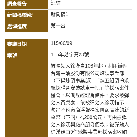
連結
新聞稿1
第一審
115/06/09
115年劾字第23號
被彈劾人徐漢自108年起，利用辦理
台灣中油股份有限公司煉製事業部
（下稱煉製事業部）「煉五組製冷系
統採購含安裝試車一批」等採購案件
機會，以調陞經理為條件，要求被彈
劾人黃榮泰，依被彈劾人徐漢指示，
勾串不肖廠商浮報標案價額高達約新
臺幣（下同）4,200萬元，再由被彈
劾人徐漢與廠商朋分價款；被彈劾人
徐漢藉由9件煉製事業部採購案收賄