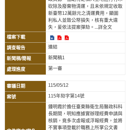
砍除及廢棄物清運，且未依規定收取
新臺幣12萬餘元之清運費用，顯圖
利私人並致公帑損失，核有重大違
失，爰依法提案彈劾。
...詳全文
連結
新聞稿1
第一審
115/05/12
115年劾字第14號
鍾明霞於擔任臺東縣衛生局醫政科科
長期間，明知應據實辦理經費申請與
核銷，竟多次虛報或浮報經費，並將
不實事項登載於職務上所掌公文書