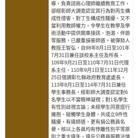
導，負責諮商心理師繼續教育工作，
卻經彰師大調查認定其行為對丙生構
成性侵害、對丁生構成性騷擾，又不
當利用教師權力，令學生在教學及學
術活動中提供開車接送、泡湯、伴遊
等服務，已嚴重損害師道。被彈劾人
教授王智弘，自98年8月1日至101年
7月31日兼任該校系主任及所長、
109年9月21日至110年7月31日代理
系主任、110年9月1日至111年12月
25日借調彰化縣政府教育處處長，
113年8月1日至114年7月31日兼任
學生事務長，經彰師大調查認定對6
名學生以不當眼神凝視；對1名學生
有性別歧視言論；未經學生同意逕行
擁抱、碰觸學生身體，共成立9件性
騷擾，有違師道，更有損公務員名
譽。核以上各員均有悖離性別平等原
則之重大違失，違反公務員服務法情