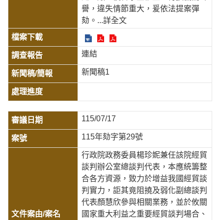
譽，違失情節重大，爰依法提案彈
劾。
...詳全文
連結
新聞稿1
115/07/17
115年劾字第29號
行政院政務委員楊珍妮兼任該院經貿
談判辦公室總談判代表，本應統籌整
合各方資源，致力於增益我國經貿談
判實力，詎其竟阻撓及弱化副總談判
代表顏慧欣參與相關業務，並於攸關
國家重大利益之重要經貿談判場合、