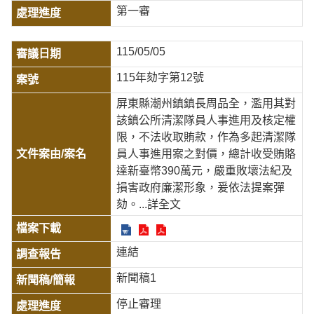
第一審
115/05/05
115年劾字第12號
屏東縣潮州鎮鎮長周品全，濫用其對
該鎮公所清潔隊員人事進用及核定權
限，不法收取賄款，作為多起清潔隊
員人事進用案之對價，總計收受賄賂
達新臺幣390萬元，嚴重敗壞法紀及
損害政府廉潔形象，爰依法提案彈
劾。
...詳全文
連結
新聞稿1
停止審理