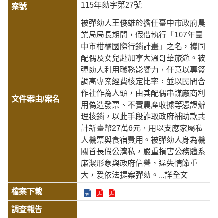
115年劾字第27號
被彈劾人王俊雄於擔任臺中市政府農
業局局長期間，假借執行「107年臺
中市柑橘國際行銷計畫」之名，攜同
配偶及女兒赴加拿大溫哥華旅遊。被
彈劾人利用職務影響力，任意以專簽
調高專案經費核定比率，並以民間合
作社作為人頭，由其配偶串謀廠商利
用偽造發票、不實農產收據等憑證辦
理核銷，以此手段詐取政府補助款共
計新臺幣27萬6元，用以支應家屬私
人機票與食宿費用。被彈劾人身為機
關首長假公濟私，嚴重損害公務體系
廉潔形象與政府信譽，違失情節重
大，爰依法提案彈劾。
...詳全文