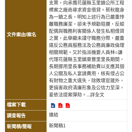
支票，向承攬花蓮縣玉里鎮公所工程
標案之廠商尋求資金借貸。蔡秋龍身
為一鎮之長，明知上述行為已嚴重悖
離職務廉潔，卻未予規勸阻攔，反縱
配偶與職務利害關係人發生私相借貸
之實，此舉顯未謹守職務分際，嚴重
違反公務員服務法及公務員廉政倫理
相關規範。又於指派機要人員林○謙
代理花蓮縣玉里鎮東豐里里長期間，
長期挪用里長事務補助費以支應其個
人公關及私人宴請費用，核有侵占公
有財物之重大違失，除敗壞官箴外，
更損害政府清廉形象及公信力至深，
爰依法提案彈劾。
...詳全文
連結
新聞稿1