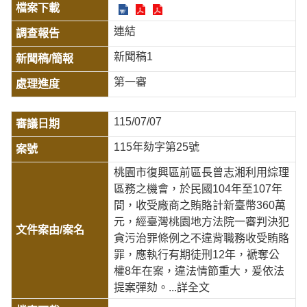
連結
新聞稿1
第一審
115/07/07
115年劾字第25號
桃園市復興區前區長曾志湘利用綜理
區務之機會，於民國104年至107年
間，收受廠商之賄賂計新臺幣360萬
元，經臺灣桃園地方法院一審判決犯
貪污治罪條例之不違背職務收受賄賂
罪，應執行有期徒刑12年，褫奪公
權8年在案，違法情節重大，爰依法
提案彈劾。
...詳全文