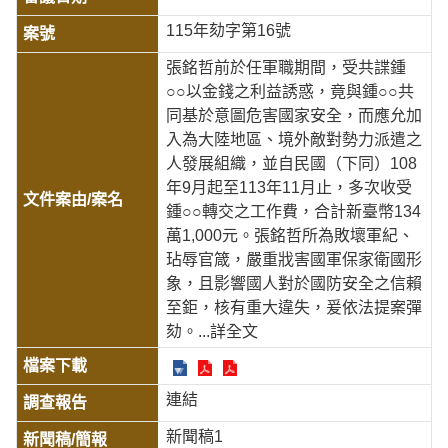
115年劾字第16號
張銘哲前於任軍職期間，受共諜鍾
○○以金錢之利益誘惑，竟與鍾○○共
同基於意圖危害國家安全，而應允加
入為大陸地區、境外敵對勢力派遣之
人發展組織，並自民國（下同）108
年9月起至113年11月止，多次收受
鍾○○轉交之工作費，合計新臺幣134
萬1,000元。張銘哲所為敗壞軍紀、
玷辱官箴，嚴重戕害國軍保家衛國形
象，且影響國人對於國防安全之信賴
至鉅，核有重大違失，爰依法提案彈
劾。
...詳全文
連結
新聞稿1