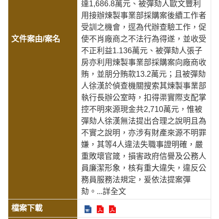
達1,686.8萬元、被彈劾人歐文豐利
用接辦煉製事業部採購案後續工作者
受訓之機會，逕為代辦查驗工作，促
使不肖廠商之不法行為得遂，並收受
不正利益1.136萬元、被彈劾人張子
房亦利用煉製事業部採購案向廠商收
賄，並朋分賄款13.2萬元；且被彈劾
人徐漢於偵查機關搜索其煉製事業部
執行長辦公室時，扣得渠實際支配掌
控不明來源現金共2,710萬元，惟被
彈劾人徐漢無法提出合理之說明且為
不實之說明，亦涉有財產來源不明罪
嫌，其等4人違法失職事證明確，嚴
重敗壞官箴，損害政府信譽及公務人
員廉潔形象，核有重大違失，違反公
務員服務法規定，爰依法提案彈
劾。
...詳全文