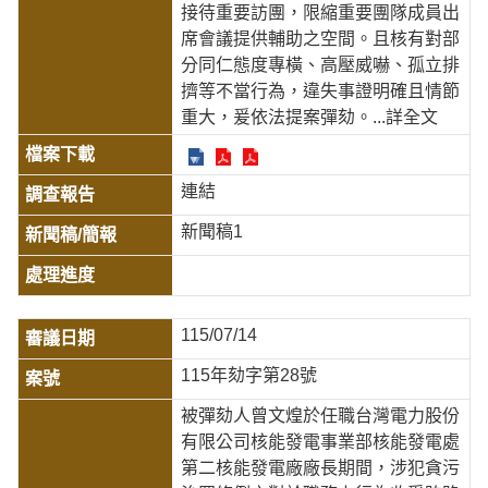
接待重要訪團，限縮重要團隊成員出
席會議提供輔助之空間。且核有對部
分同仁態度專橫、高壓威嚇、孤立排
擠等不當行為，違失事證明確且情節
重大，爰依法提案彈劾。
...詳全文
連結
新聞稿1
115/07/14
115年劾字第28號
被彈劾人曾文煌於任職台灣電力股份
有限公司核能發電事業部核能發電處
第二核能發電廠廠長期間，涉犯貪污