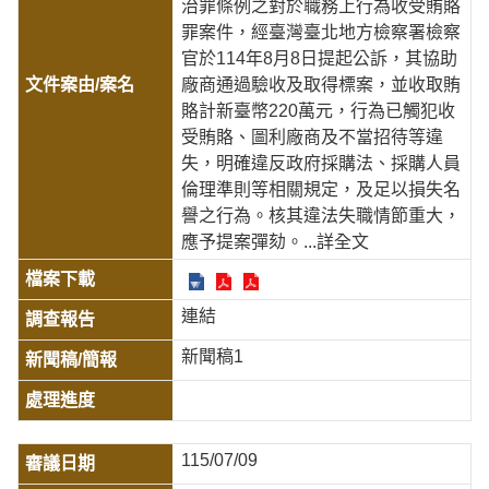
治罪條例之對於職務上行為收受賄賂
罪案件，經臺灣臺北地方檢察署檢察
官於114年8月8日提起公訴，其協助
廠商通過驗收及取得標案，並收取賄
賂計新臺幣220萬元，行為已觸犯收
受賄賂、圖利廠商及不當招待等違
失，明確違反政府採購法、採購人員
倫理準則等相關規定，及足以損失名
譽之行為。核其違法失職情節重大，
應予提案彈劾。
...詳全文
連結
新聞稿1
115/07/09