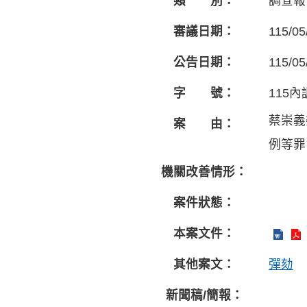
類 別：
調查報
審議日期：
115/05
公告日期：
115/05
字 號：
115內
蔡崇義
案 由：
例等罪
機關改善情形：
案件狀態：
本案文件：
其他案文：
彈劾
新聞稿/簡報：