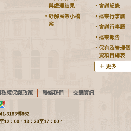
與處理結果
會議紀錄
紓解民怨小檔
巡察行事曆
案
會議行事曆
巡察報告
保有及管理個
資項目總表
更多
隱私權保護政策
聯絡我們
交通資訊
1-3183轉662
2：00，13：30至17：00。