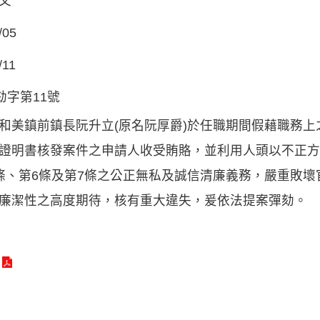
文
/05
/11
劾字第11號
和美鎮前鎮長阮升立(原名阮厚爵)於任職期間假藉職務
證明書核發案件之申請人收受賄賂，並利用人頭以不正方
條、第6條及第7條之公正無私及誠信清廉義務，嚴重敗
廉潔性之高度期待，核有重大違失，爰依法提案彈劾。