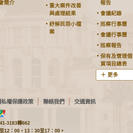
會簡介
報告
重大案件改善
與處理結果
會議紀錄
紓解民怨小檔
巡察行事曆
案
會議行事曆
巡察報告
保有及管理個
資項目總表
更多
隱私權保護政策
聯絡我們
交通資訊
1-3183轉662
2：00，13：30至17：00。