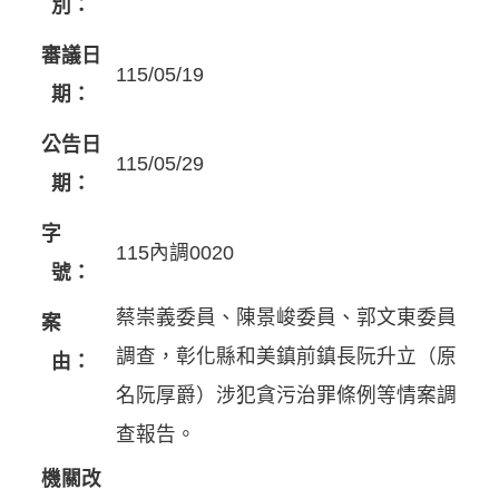
別：
審議日
115/05/19
期：
公告日
115/05/29
期：
字
115內調0020
號：
蔡崇義委員、陳景峻委員、郭文東委員
案
調查，彰化縣和美鎮前鎮長阮升立（原
由：
名阮厚爵）涉犯貪污治罪條例等情案調
查報告。
機關改