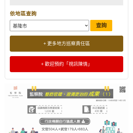
依地區查詢
+ 更多地方巡察責任區
+ 歡迎預約「視訊陳情」