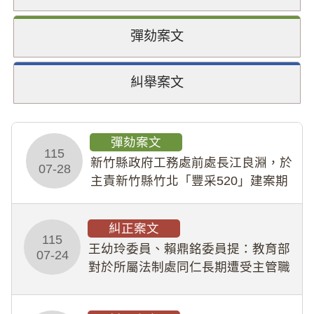
彈劾案文
糾舉案文
彈劾案文
115
新竹縣政府工務處前處長江良淵，於
07-28
主責新竹縣竹北「豐采520」建案期
間，藏匿鉅額來源不明財產現金新臺
幣1,483萬餘元，並長期收受建商餽
糾正案文
贈；復罔顧公共安全，圖利默許建商
115
王幼玲委員、賴鼎銘委員提：教育部
於停工期間
07-24
對於所屬法制處同仁長期遭受主管職
場不法侵害情事，未能及時察覺、有
效介入及妥為處理，顯未善盡「公務