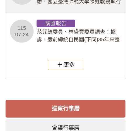
悉，國立臺灣師範大學陳姓教授執行
多件人體研究計畫，其採集及運用血
液樣本，疑違反「人體研究法」及學
調查報告
術倫理等情案調查報告。(115教調
115
31)
范巽綠委員、林盛豐委員調查：據
07-24
訴，嚴前總統自民國(下同)35年來臺
後即居住於重慶寓所(即國定古蹟嚴家
淦故居)，迨至嚴前總統及其夫人相繼
過世後，總統府於89年間函請其家屬
更多
繼續留住
巡察行事曆
會議行事曆