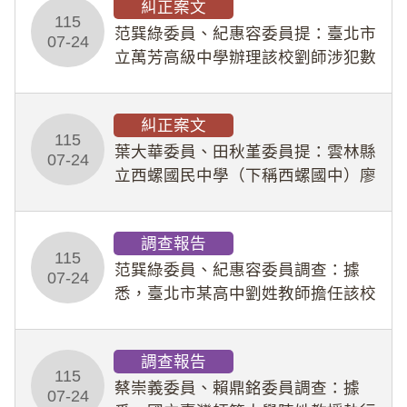
糾正案文
人員保障法」及「職業安全衛生法」
115
所定維護公務人員
范巽綠委員、紀惠容委員提：臺北市
07-24
立萬芳高級中學辦理該校劉師涉犯數
位性剝削事件，於第一線校園性別事
件調查、審議及申復程序中，喪失專
糾正案文
業把關與糾錯功能，不僅首份調查報
115
告漏未審酌師生不
葉大華委員、田秋堇委員提：雲林縣
07-24
立西螺國民中學（下稱西螺國中）廖
姓專任教師（下稱廖師）、蔡姓鐘點
教練（下稱蔡教練）涉體罰及不當管
調查報告
教羽球隊學生等行為，歷經該校校園
115
事件處理會議（下
范巽綠委員、紀惠容委員調查：據
07-24
悉，臺北市某高中劉姓教師擔任該校
專題指導教師及組長，詎假借管教名
義，多次要求該校某生依其指示，自
調查報告
行拍攝特定樣態性影像並以手機傳送
115
劉師。該生因畏懼成
蔡崇義委員、賴鼎銘委員調查：據
07-24