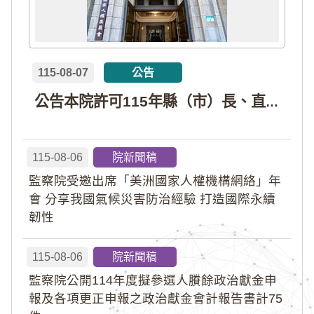
115-08-07
公告
公告本院許可115年縣（市）長、直轄市議員、縣（市）議員擬參選人開立政治獻金專戶共計4戶。各專戶得收受政治獻金期間為自專戶許可設立日起至115年11月27日止，專戶名冊詳如附件。
115-08-06
院新聞稿
監察院受邀出席「美洲國家人權機構網絡」年
會 分享我國氣候災害防治經驗 打造國際永續
韌性
115-08-06
院新聞稿
監察院公開114年度擬參選人賸餘政治獻金申
報及各項更正申報之政治獻金會計報告書計75