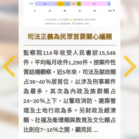
司法正義為民眾首要關心議題
監察院114年收受人民書狀15,546
件，平均每月收件1,296件。按案件性
監察
質結構觀察，近5年來，司法及獄政類
均每
占36~40％居首位，以涉及刑事案件
證，
為最多，其次為內政及族群類占
調卷
24~30％上下，以警政消防、建築管
詢會
理及土地行政為多。另財政及經濟
次及
類、社福及衛環類與教育及文化類占
審議
比則在7~10％之間，顯見民 ...
人，