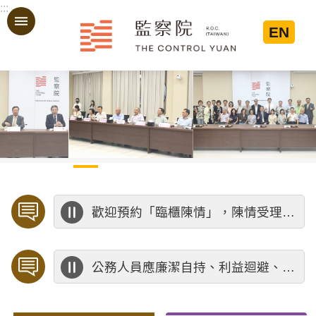
:::
跳到主要內容區塊
EN
:::
歡迎預約「臨櫃陳情」，陳情受理中心將優先排定人員與您接談，釐清案情爭點後收案處理，以節省您的寶貴時間。
公務人員應廉潔自持、利益迴避、依法公正執行公務～考試院公務人員保障暨培訓委員會～