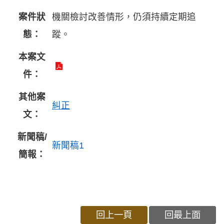
案件狀
機關檢討改善情形，仍須持續定期追
態：
蹤。
本案文
件：
其他案
糾正
文：
新聞稿/
新聞稿1
簡報：
回上一頁
回最上面