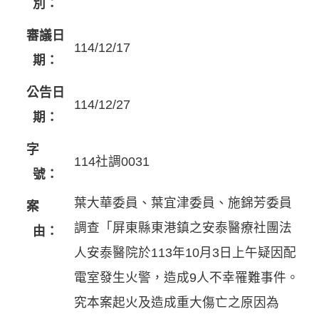
別：
審議日
114/12/17
期：
公告日
114/12/27
期：
字
114社調0031
號：
葉大華委員、葉宜津委員、施錦芳委員
案
調查「屏東縣東港鎮之安泰醫療社團法
由：
人安泰醫院於113年10月3日上午疑因配
電室發生火警，造成9人不幸罹難事件。
究本案起火及造成重大傷亡之原因為