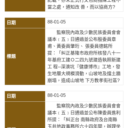
記載，亦未正式行文包商指陳工程不
當之處，通知改 善，而以協商方?
88-01-05
監察院內政及少數民族委員會會
議本﹝五﹞日通過並公布殷委員章
甫、黃委員肇珩、 張委員德銘所
提：「糾正基隆市政府所核發八十一
年基府工建Ｏ二四九號建造執照新建
工 程─深澳坑『健康博市』工地，發
生地層大規模滑動，山坡地及擋土牆
崩塌，造成山坡地 下方教孝街社區?
88-01-05
監察院內政及少數民族委員會會
議本﹝五﹞日通過並公布陳委員進利
所提：「糾正台 南縣政府及台南縣
玉井地政事務所六十四年間，辦理坐