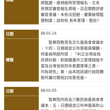
師甄選，違規逾時受理報名，又未
依規定審查報名資格，且召開教評會
審查會議，未依法迴避，嚴重破壞甄
選制度；該校校 長朱憲瑾，擅自?
88-01-14
監察院教育及文化委員會會議本
﹝十四﹞日通過並公布葉委員耀鵬、
柯委員明謀所提 ：「糾正台灣省政
府資料館，對館藏畫作之管理措施不
當及台灣省政府未善盡督導之責，
均有疏失」案，由本院送請行政院轉
飭所屬切實檢討改善見復。
88-01-05
監察院內政及少數民族委員會會
議本﹝五﹞日通過並公布林委員秋山