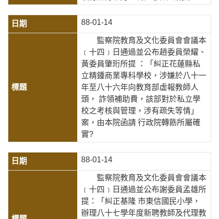
88-01-14
監察院教育及文化委員會會議本
﹝十四﹞日通過並公布趙委員榮耀、
黃委員肇珩所提 ：「糾正花蓮縣私
立精鍾商業專科學校，涉嫌於八十一
年至八十六年向教育部虛報教師人
頭， 詐領補助費，該部對於私立學
校之考核與管理，涉有疏失等情」
案，由本院函請 行政院轉飭所屬確
實?
88-01-14
監察院教育及文化委員會會議本
﹝十四﹞日通過並公布謝委員孟雄所
提：「糾正基隆 市東信國民小學，
辦理八十七學年度新聘教師及代理教