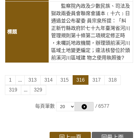
監察院內政及少數民族、司法及
獄政兩委員會聯席會議本﹝十六﹞日
通過並公布翟委 員宗泉所提：「糾
正新竹縣政府於七十九年臺灣省河川
管理規則第十條第二項規定修正時
，未囑託地政機關，辦理頭前溪河川
區域土地變更編定；違法核發位於頭
前溪河川區域建 物之使用執照後?
1
...
313
314
315
316
317
318
319
...
329
每頁筆數
/
6577
回上一頁
回最上面