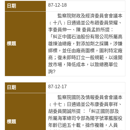
87-12-18
監察院財政及經濟委員會會議本
﹝十八﹞日通過並公布趙委員榮耀、
李委員伸一、陳 委員孟鈴所提：
「糾正中國石油股份有限公司所屬高
雄煉油總廠，對添加劑之採購，涉嫌
綁標，並任由廠商圍標，圖利特定廠
商；復未即時訂立一般規範，以達開
放市場，降低成本，以致總務單位
詢?
87-12-17
監察院國防及情報委員會會議本
﹝十七﹞日通過並公布康委員寧祥、
胡委員開誠所提 ：「糾正國防部及
所屬海軍總司令部為陽字號軍艦服役
年齡已逾五十載，操作複雜，人員