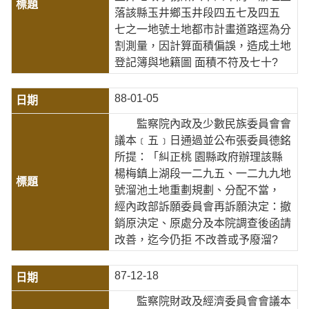
落該縣玉井鄉玉井段四五七及四五
七之一地號土地都市計畫道路逕為分
割測量，因計算面積偏誤，造成土地
登記簿與地籍圖 面積不符及七十?
88-01-05
監察院內政及少數民族委員會會
議本﹝五﹞日通過並公布張委員德銘
所提：「糾正桃 園縣政府辦理該縣
楊梅鎮上湖段一二九五、一二九九地
號溜池土地重劃規劃、分配不當，
經內政部訴願委員會再訴願決定：撤
銷原決定、原處分及本院調查後函請
改善，迄今仍拒 不改善或予廢溜?
87-12-18
監察院財政及經濟委員會會議本