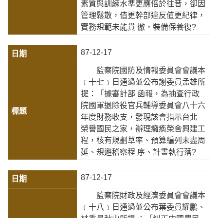
素質與訓練水準更應倍於往昔，卻因
管理鬆散，值更幹部違反值更紀律，
實務規範未能貫 徹，裝備保養復?
87-12-17
監察院國防及情報委員會會議本
﹝十七﹞日通過並公布謝委員孟雄所
提：「據審計部 函報，為抽查行政
院國軍退除役官兵輔導委員會八十六
年度財務收支，發現該會指示台北
榮譽國民之家，辦理癱瘓榮舍興建工
程，核有規劃草率、預算編列未盡周
延、規避稽察程 序、計畫執行落?
87-12-17
監察院財政及經濟委員會會議本
﹝十八﹞日通過並公布葉委員耀鵬、