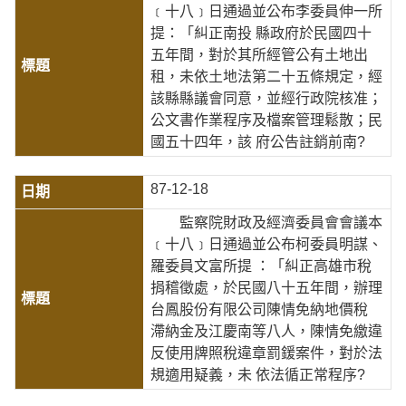
﹝十八﹞日通過並公布李委員伸一所
提：「糾正南投 縣政府於民國四十
五年間，對於其所經管公有土地出
租，未依土地法第二十五條規定，經
該縣縣議會同意，並經行政院核准；
公文書作業程序及檔案管理鬆散；民
國五十四年，該 府公告註銷前南?
87-12-18
監察院財政及經濟委員會會議本
﹝十八﹞日通過並公布柯委員明謀、
羅委員文富所提 ：「糾正高雄市稅
捐稽徵處，於民國八十五年間，辦理
台鳳股份有限公司陳情免納地價稅
滯納金及江慶南等八人，陳情免繳違
反使用牌照稅違章罰鍰案件，對於法
規適用疑義，未 依法循正常程序?