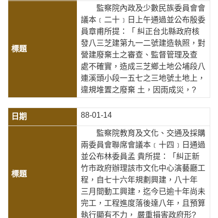
監察院內政及少數民族委員會會
議本﹝二十﹞日上午通過並公布殷委
員章甫所提：「 糾正台北縣政府核
發八三芝建第九一二號建造執照，對
營建廢棄土之審查、監督管理及查
處不確實，造成三芝鄉土地公埔段八
連溪頭小段一五七之三地號土地上，
違規堆置之廢棄 土，因雨成災，?
88-01-14
監察院教育及文化、交通及採購
兩委員會聯席會議本﹝十四﹞日通過
並公布林委員孟 貴所提：「糾正新
竹市政府辦理該市文化中心演藝廳工
程，自七十六年規劃興建，八十年
三月間動工興建，迄今已逾十年尚未
完工，工程進度落後達八年，且預算
執行顯有不力， 嚴重損害政府形?