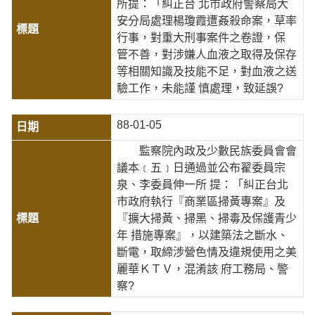
所提：「糾正台 北市政府警察局大
安分局處理楊瓊霞遭姦殺命案，草率
行事，對重大刑事案件之卷證，保
管不善，對涉嫌人血液之取得及保存
等相關知識及技能不足，對血液之送
驗工作，未能謹 慎處理，致延誤?
88-01-05
監察院內政及少數民族委員會會
議本﹝五﹞日通過並公布翟委員宗
泉、李委員伸一所 提：「糾正台北
市政府執行『商業區掃黃專案』及
『擴大掃黃、掃黑、掃毒及保護青少
年 措施專案』，以建築法之斷水、
斷電，取締涉營色情及違規使用之美
麗華ＫＴＶ，混淆該 府工務局、警
察?