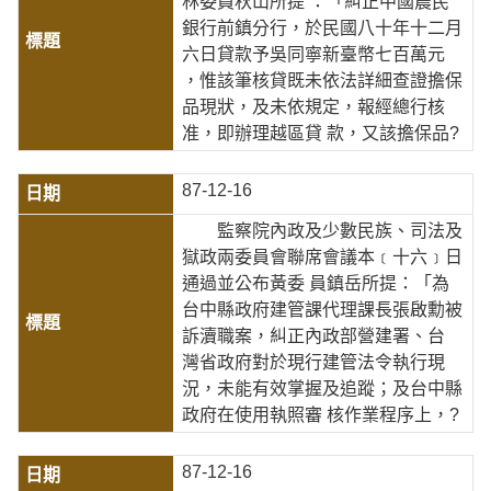
林委員秋山所提 ：「糾正中國農民
銀行前鎮分行，於民國八十年十二月
六日貸款予吳同寧新臺幣七百萬元
，惟該筆核貸既未依法詳細查證擔保
品現狀，及未依規定，報經總行核
准，即辦理越區貸 款，又該擔保品?
87-12-16
監察院內政及少數民族、司法及
獄政兩委員會聯席會議本﹝十六﹞日
通過並公布黃委 員鎮岳所提：「為
台中縣政府建管課代理課長張啟勳被
訴瀆職案，糾正內政部營建署、台
灣省政府對於現行建管法令執行現
況，未能有效掌握及追蹤；及台中縣
政府在使用執照審 核作業程序上，?
87-12-16