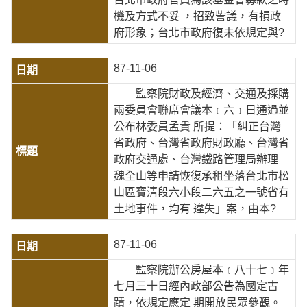
機及方式不妥 ，招致訾議，有損政
府形象；台北市政府復未依規定與?
87-11-06
監察院財政及經濟、交通及採購
兩委員會聯席會議本﹝六﹞日通過並
公布林委員孟貴 所提：「糾正台灣
省政府、台灣省政府財政廳、台灣省
政府交通處、台灣鐵路管理局辦理
魏全山等申請恢復承租坐落台北市松
山區寶清段六小段二六五之一號省有
土地事件，均有 違失」案，由本?
87-11-06
監察院辦公房屋本﹝八十七﹞年
七月三十日經內政部公告為國定古
蹟，依規定應定 期開放民眾參觀。