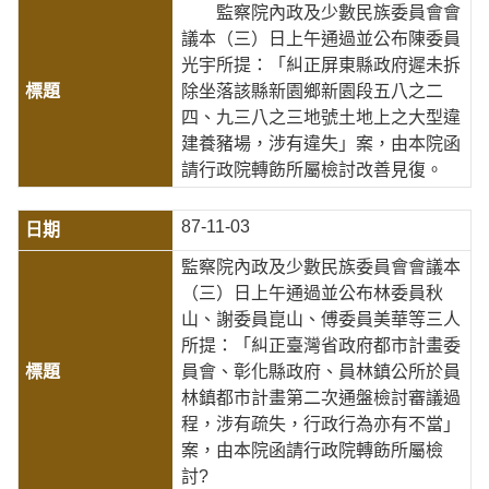
監察院內政及少數民族委員會會
議本（三）日上午通過並公布陳委員
光宇所提：「糾正屏東縣政府遲未拆
除坐落該縣新園鄉新園段五八之二
四、九三八之三地號土地上之大型違
建養豬場，涉有違失」案，由本院函
請行政院轉飭所屬檢討改善見復。
87-11-03
監察院內政及少數民族委員會會議本
（三）日上午通過並公布林委員秋
山、謝委員崑山、傅委員美華等三人
所提：「糾正臺灣省政府都市計畫委
員會、彰化縣政府、員林鎮公所於員
林鎮都市計畫第二次通盤檢討審議過
程，涉有疏失，行政行為亦有不當」
案，由本院函請行政院轉飭所屬檢
討?