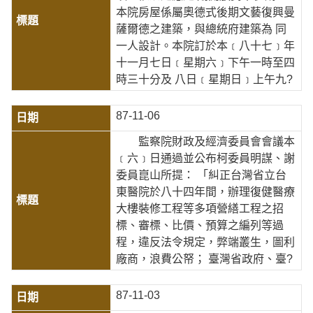
本院房屋係屬奧德式後期文藝復興曼
薩爾德之建築，與總統府建築為 同
一人設計。本院訂於本﹝八十七﹞年
十一月七日﹝星期六﹞下午一時至四
時三十分及 八日﹝星期日﹞上午九?
87-11-06
監察院財政及經濟委員會會議本
﹝六﹞日通過並公布柯委員明謀、謝
委員崑山所提： 「糾正台灣省立台
東醫院於八十四年間，辦理復健醫療
大樓裝修工程等多項營繕工程之招
標、審標、比價、預算之編列等過
程，違反法令規定，弊端叢生，圖利
廠商，浪費公帑； 臺灣省政府、臺?
87-11-03