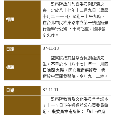
監察院故前監察委員劉延濤之
喪，定於八十七年十二月九日（農曆
十月二 十一日）星期三上午九時，
在台北市民權東路市立第一殯儀館景
行廳舉行公祭 ，十時起靈，隨即發
引火葬。
87-11-13
監察院故前監察委員劉延濤先
生，不幸於本（八十七）年十一月四
日晚間 九時，因心臟宿疾遽發，病
逝於中華開發醫院，享年九十二歲。
87-11-11
監察院教育及文化委員會會議本
﹝十一﹞日下午通過並公布黃委員肇
珩、 殷委員章甫所提：「糾正教育