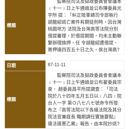
監察院司法及獄政委員會會議本
﹝十一﹞日上午通過並公布陳委員光
宇所 提：「糾正陸軍總司令部執行
胡龍紹逃亡案件有期徒刑時，因台灣
桃園地方 法院及台灣高等法院分別
借提審理，於借提期間，均未主動聯
繫辦理換押，任 令胡龍紹遭借提、
寄押達四百五十日之久，俟台灣高?
87-11-11
監察院司法及獄政委員會會議本
﹝十一﹞日上午通過並公布翟委員宗
泉、 趙委員昌平所提調查：「司法
院於八十四年五月五日以﹝八四﹞院
台人一字 第Ｏ八七八七號命令所發
布之『高等法院以下各級法院及其分
院法官兼庭長 職期調任實施要點』
違法違憲乙案」報告，由本院抄送?