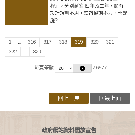
程』，分別延宕 四年及二年，顯有
設計規劃不周，監督協調不力，影響
施?
1
...
316
317
318
319
320
321
322
...
329
每頁筆數
/
6577
回上一頁
回最上面
:::
政府網站資料開放宣告