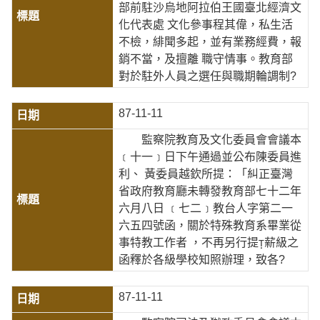
部前駐沙烏地阿拉伯王國臺北經濟文
化代表處 文化參事程其偉，私生活
不檢，緋聞多起，並有業務經費，報
銷不當，及擅離 職守情事。教育部
對於駐外人員之選任與職期輪調制?
87-11-11
監察院教育及文化委員會會議本
﹝十一﹞日下午通過並公布陳委員進
利、 黃委員越欽所提：「糾正臺灣
省政府教育廳未轉發教育部七十二年
六月八日 ﹝七二﹞教台人字第二一
六五四號函，關於特殊教育系畢業從
事特教工作者 ，不再另行提薪級之
函釋於各級學校知照辦理，致各?
87-11-11