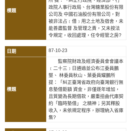
所 提：「糾正行政院、經濟部、行
政院人事行政局、台灣糖業股份有限
公司及 中國石油股份有限公司，對
被非法占﹝借﹞用之土地及宿舍，未
能善盡監督 及管理之責，又未按法
令規定，收回處理，任令經管之房?
87-10-23
監察院財政及經濟委員會會議本
﹝二十三﹞日通過並公布江委員鵬
堅、 林委員秋山、葉委員耀鵬所
提：「糾正臺灣省政府向臺灣銀行無
息墊借鉅額 資金，非僅逐年增加，
且質變為長期借款，嚴重扭曲代庫契
約「臨時墊借」 之精神；另其釋股
收入，未依規定程序，辦理納入省庫
集?