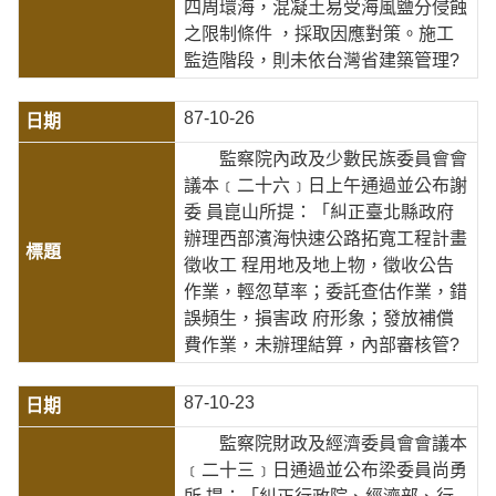
四周環海，混凝土易受海風鹽分侵蝕
之限制條件 ，採取因應對策。施工
監造階段，則未依台灣省建築管理?
87-10-26
監察院內政及少數民族委員會會
議本﹝二十六﹞日上午通過並公布謝
委 員崑山所提：「糾正臺北縣政府
辦理西部濱海快速公路拓寬工程計畫
徵收工 程用地及地上物，徵收公告
作業，輕忽草率；委託查估作業，錯
誤頻生，損害政 府形象；發放補償
費作業，未辦理結算，內部審核管?
87-10-23
監察院財政及經濟委員會會議本
﹝二十三﹞日通過並公布梁委員尚勇