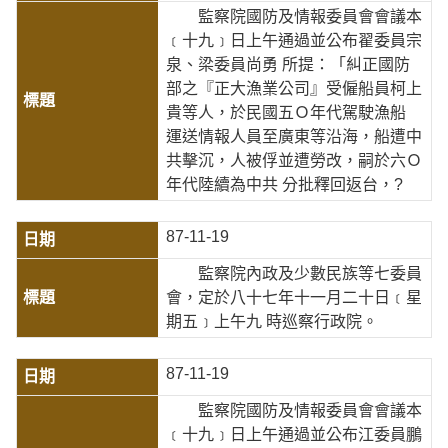
監察院國防及情報委員會會議本
﹝十九﹞日上午通過並公布翟委員宗
泉、梁委員尚勇 所提：「糾正國防
部之『正大漁業公司』受僱船員柯上
貴等人，於民國五Ｏ年代駕駛漁船
運送情報人員至廣東等沿海，船遭中
共擊沉，人被俘並遭勞改，嗣於六Ｏ
年代陸續為中共 分批釋回返台，?
87-11-19
監察院內政及少數民族等七委員
會，定於八十七年十一月二十日﹝星
期五﹞上午九 時巡察行政院。
87-11-19
監察院國防及情報委員會會議本
﹝十九﹞日上午通過並公布江委員鵬