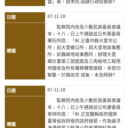
當」案，由本院 函請行政院督飭?
87-11-18
監察院內政及少數民族委員會議
本﹝十八﹞日上午通過並公布黃委員
肇珩所提：「糾 正臺中縣大里市公
所﹝前大里鄉公所﹞與大里地政事務
所﹝前霧峰地政事務所﹞辦理大里
鄉計畫第三號道路及三角綠地工程用
地徵收及所有權移轉登過程，未密切
聯繫，於徵收完 成後，未及時辦?
87-11-18
監察院內政及少數民族委員會議
本﹝十八﹞日上午通過並公布康委員
寧祥所提：「糾 正宜蘭縣政府擅將
臺灣省政府撥供該府接管，作為遠洋
漁港使用之蘇澳小型商港物料倉儲