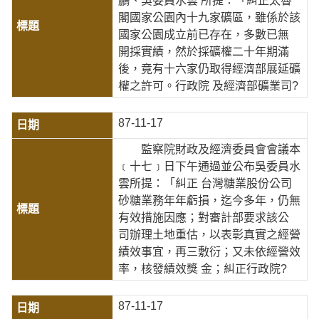
鵬、吳委員水雲 所提：「糾正太魯
閣國家公園內十九家礦區，雖係於該
國家公園成立前已存在，多數已無
開採實績，然於採礦權二十年期滿
後，竟有十六家仍取得經濟部展延礦
權之許可。行政院 及經濟部礦業司?
87-11-17
監察院財政及經濟委員會會議本
﹝十七﹞日下午通過並公布吳委員水
雲所提：「糾正 台灣糖業股份公司
砂糖業務年年虧損，迄今多年，仍無
有效措施因應；對審計部要求該公
司辦理土地重估，以表彰真實之經營
績效事宜，再三敷衍；又未依經營效
率，核發績效獎 金；糾正行政院?
87-11-17