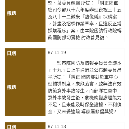
堅、葉委員耀鵬 所提：「糾正陸軍
總司令部八十六年度辦理夜視三｜五
及八｜十二微米『熱像儀』採購案
，計畫及招標作業草率，且違反正常
採購程序」案，由本院函請行政院轉
飭國防部切實檢 討改善見復。
87-11-19
監察院國防及情報委員會會議本
﹝十九﹞日上午通過並公布趙委員昌
平所提：「糾正 國防部對於軍中心
理輔導制度，未能落實，致無法有效
防範意外事故發生，而部隊在軍中
意外事故發生後，危機應變處理能力
不足，且未能及時保全證據，不利偵
查，又未妥適疏 導家屬悲傷與疑?
87-11-18