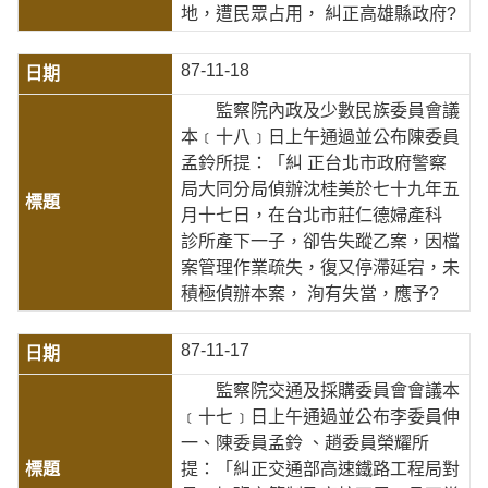
地，遭民眾占用， 糾正高雄縣政府?
87-11-18
監察院內政及少數民族委員會議
本﹝十八﹞日上午通過並公布陳委員
孟鈴所提：「糾 正台北市政府警察
局大同分局偵辦沈桂美於七十九年五
月十七日，在台北市莊仁德婦產科
診所產下一子，卻告失蹤乙案，因檔
案管理作業疏失，復又停滯延宕，未
積極偵辦本案， 洵有失當，應予?
87-11-17
監察院交通及採購委員會會議本
﹝十七﹞日上午通過並公布李委員伸
一、陳委員孟鈴 、趙委員榮耀所
提：「糾正交通部高速鐵路工程局對