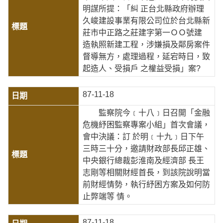
明謀所提：「糾 正台北縣政府辦理
久峻建設事業有限公司位於台北縣新
莊市中正路之莊建字第一ＯＯ號建
造執照新建工程，涉嫌損及鄰房案件
督導無方，處理過程，延宕時日，致
起造人、受損戶 之權益受損」案?
87-11-18
監察院今﹝十八﹞日召開「金融
危機紓困監察專案小組」首次會議，
會中決議：訂 於明﹝十九﹞日下午
三時三十分，邀請財政部長邱正雄、
中央銀行總裁彭淮南及經濟部 長王
志剛等相關財經首長，到該院說明當
前財經情勢，執行紓困方案及如何防
止弊端等 情。
87-11-18