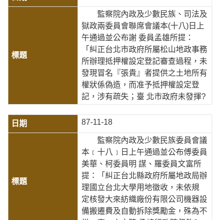
監察院內政及少數民族、司法及
獄政兩委員會聯席會議本(十八)日上
午通過並公布謝 委員孟雄所提：
「糾正台北市政府所屬松山地政事務
所辦理抵押權設定登記審查過程，未
發現冒名『張貴』者提供之土地所有
權狀係偽造，而准予抵押權設定登
記，涉有疏失；臺 北市政府未發揮?
87-11-18
監察院內政及少數民族委員會議
本﹝十八﹞日上午通過並公布傅委員
美華、柯委員明 謀、羅委員文富所
提：「糾正台北縣政府所屬地政局辦
理國立台北大學用地徵收，未依規
定核發大來紡織廠份有限公司機器設
備搬遷費及自動拆除獎勵金，殊為不