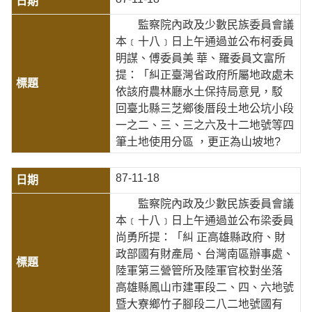
監察院內政及少數民族委員會議
本﹝十八﹞日上午通過並公布柯委員
明謀、傅委員美 華、羅委員文富所
提：「糾正臺灣省政府所屬地政處未
依該府農林廳水土保持局意見，駁
回臺北縣三芝鄉後厝段土地公坑小段
一之二、三、三之六及十二地號等四
筆土地使用分區 ，更正為山坡地?
87-11-18
監察院內政及少數民族委員會議
本﹝十八﹞日上午通過並公布梁委員
尚勇所提：「糾 正高雄縣政府、財
政部國有財產局、台灣南區辦事處、
陸軍第三營管所及陸軍官校對坐落
高雄縣鳳山市建軍段二、四、六地號
暨大寮鄉竹子腳段二八二地號國有