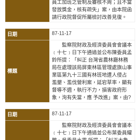
員工加班之管制及審核不周；且不當
發放獎金，核有疏失」案，由本院函
請行政院督促所屬檢討改善見復。
87-11-17
監察院財政及經濟委員會會議本
﹝十七﹞日下午通過並公布陳委員孟
鈴所提：「糾正 台灣省農林廳林務
局在處理該局屏東林區管理處旗山事
業區第九十三國有林班地遭人侵占
濫墾、濫伐營利案，延宕草率，顯有
督導不週，執行不力，損害政府形
象，洵有失當，應 予改進」案，由?
87-11-17
監察院財政及經濟委員會會議本
﹝十七﹞日下午通過並公布葉委員耀