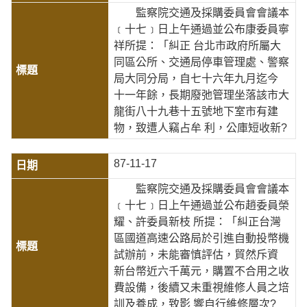
監察院交通及採購委員會會議本
﹝十七﹞日上午通過並公布康委員寧
祥所提：「糾正 台北市政府所屬大
同區公所、交通局停車管理處、警察
局大同分局，自七十六年九月迄今
十一年餘，長期廢弛管理坐落該市大
龍街八十九巷十五號地下室市有建
物，致遭人竊占牟 利，公庫短收新?
87-11-17
監察院交通及採購委員會會議本
﹝十七﹞日上午通過並公布趙委員榮
耀、許委員新枝 所提：「糾正台灣
區國道高速公路局於引進自動投幣機
試辦前，未能審慎評估，貿然斥資
新台幣近六千萬元，購置不合用之收
費設備，後續又未重視維修人員之培
訓及養成，致影 響自行維修層次?