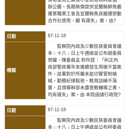
辦公廳，長期無償提供宜蘭縣鮮魚搬
運業職業工會及宜蘭縣魚貨搬運勞動
合作社使用，顯 有違失」案，由?
87-11-18
監察院內政及少數民族委員會議
本﹝十八﹞日上午通過並公布趙委員
榮耀、陳委員孟 鈴所提：「糾正內
政部警政署年來連續發生用槍不當案
件，該署對於所屬未能切實管制槍
械，勤務紀律鬆弛，教育訓練不落
實，且領導幹部未盡管教輔導之責，
均有違失」案，由 本院函請行政院?
87-11-18
監察院內政及少數民族委員會議
本﹝十八﹞日上午通過並公布柯委員