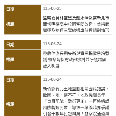
115-06-25
監察委員林盛豐及趙永清巡察新北市
關切明德高中校園空間改造、美術館
營運及捷運三鶯線通車時程規劃情形
115-06-24
稅收估測長期失衡與資訊揭露黑箱惹
議 監察院促財政部檢討並研議超額
歲入制度
115-06-24
新竹縣竹北土地重劃相關圖籍錯誤，
致圖、地、簿不符，地政機關長年
「盲目配賦、敷衍更正」一再將錯誤
風險轉嫁民眾，導致一堵牆越界爭議
引發十數年民怨糾紛！監察院通過糾