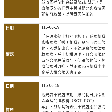
並收回補貼利息新臺幣2億餘元。監
察院促請各權責主管機關允應審慎周
延制訂政策，以落實居住正義
115-06-19
「在漏水船上打掃甲板！」我國紡織
廠遭國際「透明組織」點名涉強迫勞
動，監委紀惠容、王幼玲籲勞檢須接
軌國際、補上結構漏洞，且合法服務
費悖公平聘僱原則，促請勞動部、經
濟部檢討改進，並正視95%紡織中小
企業人權合規因應問題
115-06-19
觀光署東管處推動「綠島朝日度假園
區興建營運移轉（BOT+ROT）
案」，監察院調查促東管處應加強溝