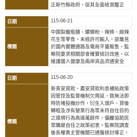
正新竹縣政府，促其全面檢測釐正
115-06-21
中國製蠟瓶糖、螺螄粉、辣條、麻辣
花生等零食，未經許可輸入，卻屢見
於國內實體通路及電商平臺販售，監
察院要求相關部會確實檢討改進，以
維護國人健康及兩岸貨品流通安全
115-06-20
新青安貸款、農安貸款利息補貼政策
因管控及監督機制欠周延，致無法即
時防堵投機炒作，衍生人頭戶、貸後
轉租及涉有營業行為等未符自住目的
之違規行為高達萬餘件，偏離協助民
眾購屋自住之政策初衷。監察院調查
後各權責主管機關已通盤檢討導正，