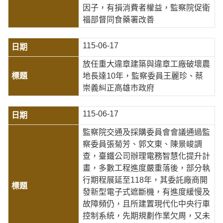
因子，有損消費者權益，監察院促衛
福部督同食藥署改善
115-06-17
放任重大違章建築與違章工廠破壞農
地長達10年，監察委員王麗珍、蔡
崇義糾正高雄市政府
115-06-17
監察院交通及採購委員會會議通過監
察委員張菊芳、郭文東、陳景峻調
查，臺鐵公司辦理電務智慧化提升計
畫，多數工程進度嚴重落後，部分執
行期程展延至118年，其委託廠商開
發新型電子式遮斷機，有進度緩慢及
故障頻仍，且所建置現代化中央行車
控制系統，先期規劃作業欠周，又未