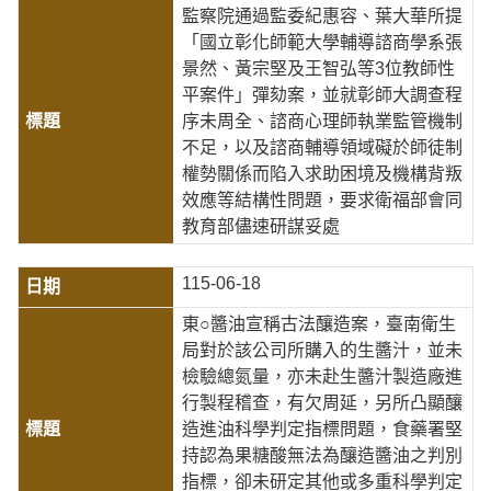
監察院通過監委紀惠容、葉大華所提
「國立彰化師範大學輔導諮商學系張
景然、黃宗堅及王智弘等3位教師性
平案件」彈劾案，並就彰師大調查程
序未周全、諮商心理師執業監管機制
不足，以及諮商輔導領域礙於師徒制
權勢關係而陷入求助困境及機構背叛
效應等結構性問題，要求衛福部會同
教育部儘速研謀妥處
115-06-18
東○醬油宣稱古法釀造案，臺南衛生
局對於該公司所購入的生醬汁，並未
檢驗總氮量，亦未赴生醬汁製造廠進
行製程稽查，有欠周延，另所凸顯釀
造進油科學判定指標問題，食藥署堅
持認為果糖酸無法為釀造醬油之判別
指標，卻未研定其他或多重科學判定