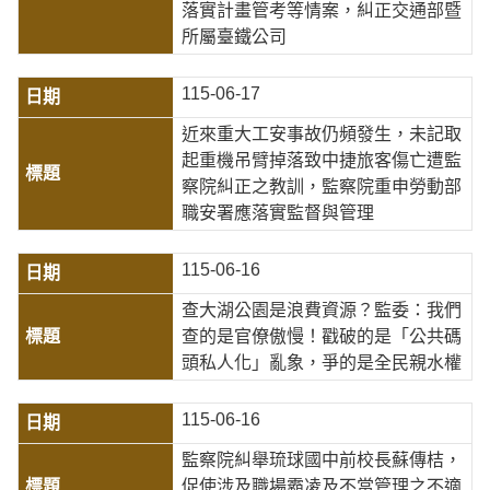
落實計畫管考等情案，糾正交通部暨
所屬臺鐵公司
115-06-17
近來重大工安事故仍頻發生，未記取
起重機吊臂掉落致中捷旅客傷亡遭監
察院糾正之教訓，監察院重申勞動部
職安署應落實監督與管理
115-06-16
查大湖公園是浪費資源？監委：我們
查的是官僚傲慢！戳破的是「公共碼
頭私人化」亂象，爭的是全民親水權
115-06-16
監察院糾舉琉球國中前校長蘇傳桔，
促使涉及職場霸凌及不當管理之不適