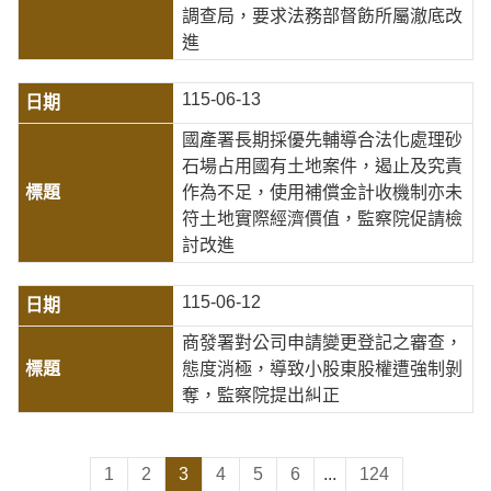
調查局，要求法務部督飭所屬澈底改
進
115-06-13
國產署長期採優先輔導合法化處理砂
石場占用國有土地案件，遏止及究責
作為不足，使用補償金計收機制亦未
符土地實際經濟價值，監察院促請檢
討改進
115-06-12
商發署對公司申請變更登記之審查，
態度消極，導致小股東股權遭強制剝
奪，監察院提出糾正
1
2
3
4
5
6
...
124