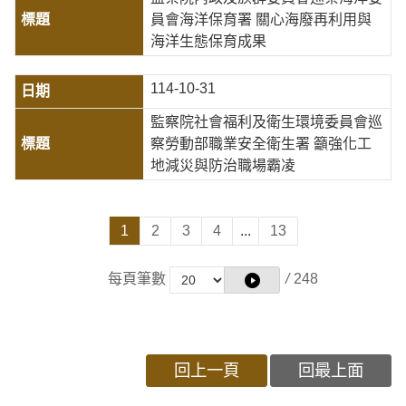
員會海洋保育署 關心海廢再利用與
海洋生態保育成果
114-10-31
監察院社會福利及衛生環境委員會巡
察勞動部職業安全衛生署 籲強化工
地減災與防治職場霸凌
1
2
3
4
...
13
每頁筆數
/
248
回上一頁
回最上面