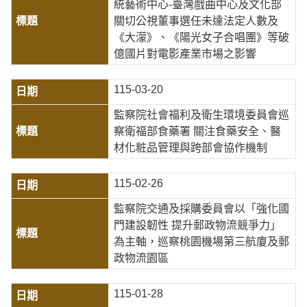
統藝術中心-臺灣戲曲中心及文化部
關切公視董事選任未達法定人數及
《大濛》、《陽光女子合唱團》等破
億國片對電影產業市場之影響
115-03-20
監察院社會福利及衛生環境委員會巡
察衛福部食藥署 關注食藥安全、醫
材化粧品管理與跨部會協作機制
115-02-26
監察院交通及採購委員會以「強化國
門建設韌性 提升郵政物流競爭力」
為主軸，巡察桃園機場第三航廈及郵
政物流園區
115-01-28