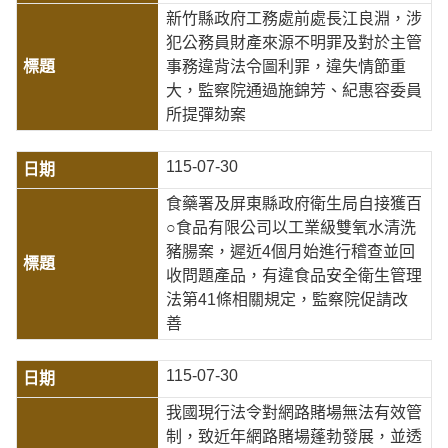
新竹縣政府工務處前處長江良淵，涉
犯公務員財產來源不明罪及對於主管
事務違背法令圖利罪，違失情節重
大，監察院通過施錦芳、紀惠容委員
所提彈劾案
115-07-30
食藥署及屏東縣政府衛生局自接獲百
○食品有限公司以工業級雙氧水清洗
豬腸案，遲近4個月始進行稽查並回
收問題產品，有違食品安全衛生管理
法第41條相關規定，監察院促請改
善
115-07-30
我國現行法令對網路賭場無法有效管
制，致近年網路賭場蓬勃發展，並透