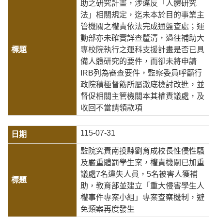
助之研究計畫，涉違反「人體研究
法」相關規定，迄未本於目的事業主
管機關之權責依法完成通盤查處；運
動部亦未確實詳查釐清，過往補助大
專校院執行之運科支援計畫是否已具
備人體研究的要件，而卻未將申請
IRB列為審查要件，監察委員呼籲行
政院積極督飭所屬澈底檢討改進，並
督促相關主管機關本其權責議處，及
收回不當請領款項
115-07-31
監院究責南投縣劉育成校長性侵性騷
及嚴重體罰學生案，權責機關已加重
議處7名違失人員，5名被害人獲補
助，教育部並建立「重大侵害學生人
權事件專案小組」專案查察機制，避
免類案再度發生