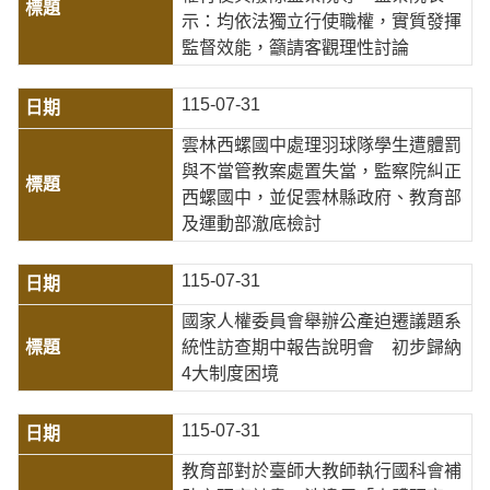
示：均依法獨立行使職權，實質發揮
監督效能，籲請客觀理性討論
115-07-31
雲林西螺國中處理羽球隊學生遭體罰
與不當管教案處置失當，監察院糾正
西螺國中，並促雲林縣政府、教育部
及運動部澈底檢討
115-07-31
國家人權委員會舉辦公產迫遷議題系
統性訪查期中報告說明會 初步歸納
4大制度困境
115-07-31
教育部對於臺師大教師執行國科會補