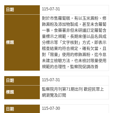
115-07-31
對於市售蘿蔔糕，有以玉米澱粉、修
飾澱粉及添加物製成，甚至未含蘿蔔
一事，食藥署非但未研議訂定蘿蔔含
量標示之規範，長期來僅以品名與成
分標示等「文字核對」方式，即表示
稽查結果均符合規定，確有欠當，且
對「限量」使用的修飾澱粉，迄今怠
未建立檢驗方法，也未檢討限量使用
規範的合理性，監察院促請改善
115-07-31
監察院月刊第71期出刊 歡迎民眾上
網瀏覽及訂閱
115-07-30