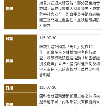
過各式管道大肆宣傳，部分甚至結合
詐騙，造成民眾重大財產損失，嚴重
危害社會安全，監察委員呼籲政府機
關正視問題之嚴重性，並積極研謀防
杜機制
115-07-30
陳欽生遭誣陷為「馬共」冤獄12
年，監察院首次針對加害者進行調
查，呼籲行政院儘速推動「加害者識
別及處置」立法，釐清壓迫體制及加
害人責任，以落實轉型正義並促進社
會和解
115-07-30
國科會就臺灣活動斷層災害之情境模
擬量能不足，內政部就災害模擬結果