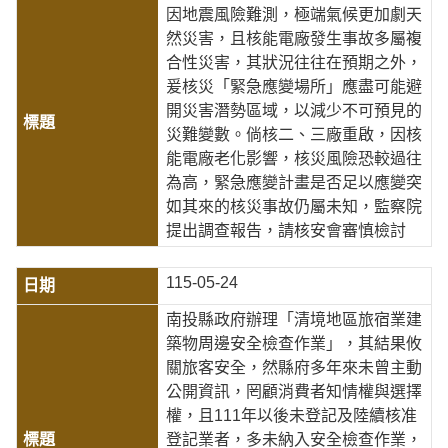
因地震風險難測，極端氣候更加劇天
然災害，且核能電廠發生事故多屬複
合性災害，其狀況往往在預期之外，
爰核災「緊急應變場所」應盡可能避
開災害潛勢區域，以減少不可預見的
災難變數。倘核二、三廠重啟，因核
能電廠老化影響，核災風險恐較過往
為高，緊急應變計畫是否足以應變突
如其來的核災事故仍屬未知，監察院
提出調查報告，請核安會審慎檢討
115-05-24
南投縣政府辦理「清境地區旅宿業建
築物周邊安全檢查作業」，其結果攸
關旅客安全，然縣府多年來未曾主動
公開資訊，罔顧消費者知情權與選擇
權，且111年以後未登記及陸續核准
登記業者，多未納入安全檢查作業，