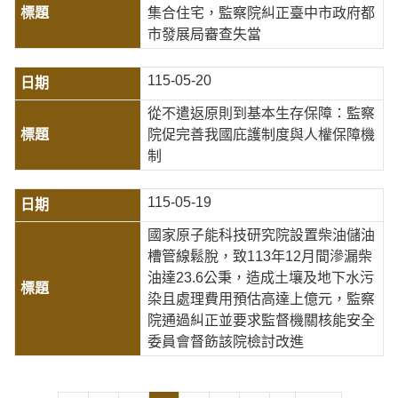
集合住宅，監察院糾正臺中市政府都
市發展局審查失當
115-05-20
從不遣返原則到基本生存保障：監察
院促完善我國庇護制度與人權保障機
制
115-05-19
國家原子能科技研究院設置柴油儲油
槽管線鬆脫，致113年12月間滲漏柴
油達23.6公秉，造成土壤及地下水污
染且處理費用預估高達上億元，監察
院通過糾正並要求監督機關核能安全
委員會督飭該院檢討改進