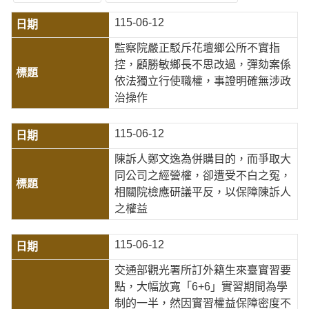
115-06-12
監察院嚴正駁斥花壇鄉公所不實指
控，顧勝敏鄉長不思改過，彈劾案係
依法獨立行使職權，事證明確無涉政
治操作
115-06-12
陳訴人鄭文逸為併購目的，而爭取大
同公司之經營權，卻遭受不白之冤，
相關院檢應研議平反，以保障陳訴人
之權益
115-06-12
交通部觀光署所訂外籍生來臺實習要
點，大幅放寬「6+6」實習期間為學
制的一半，然因實習權益保障密度不