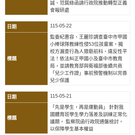
誠、范巽綠函請行政院推動轉型正義
會報研處
115-05-22
監委紀惠容、王麗珍調查臺中市甲國
小棒球隊教練性侵53位孩童案，揭
校方漏查行為人猥褻前科、違反性平
法！依法糾正甲國小及臺中市教育
局，並請教育部與衛福部後續共商
「兒少工作證」事前預警機制以完善
兒少保護
115-05-21
「先是學生，再是運動員」 針對我
國體育班學生學力落差及訓練正常化
議題， 監察院函行政院通盤檢討，
以保障學生基本權益