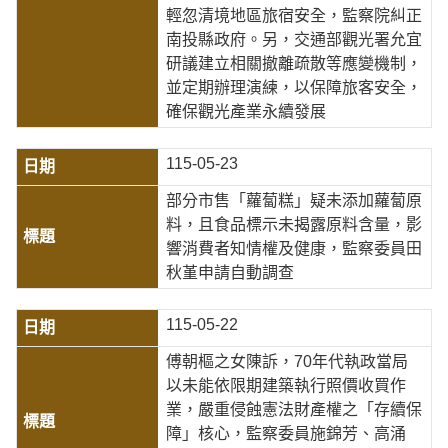
輕忽清境地區旅宿安全，監察院糾正
南投縣政府。另，交通部觀光署允宜
研議建立相關撤離疏散等應變機制，
並定期辦理演練，以保障旅客安全，
確保觀光產業永續發展
115-05-23
部分市售「蘿蔔糕」疑未添加蘿蔔原
料，且食品標示未揭露原料含量，影
響消費者知情權及健康，監察委員田
秋堇申請自動調查
115-05-22
傅朝樞之女陳訴，70年代執政當局
以未能依限期建築執行照價收買作
業，嚴重侵蝕憲法財產權之「存續保
障」核心，監察委員施錦芳、高涌