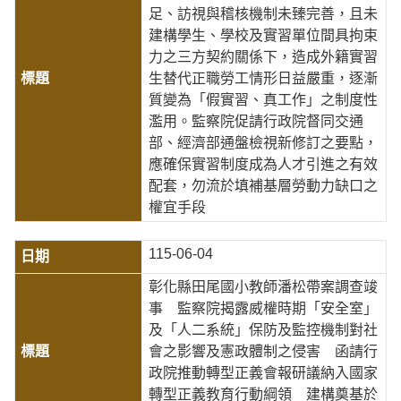
足、訪視與稽核機制未臻完善，且未
建構學生、學校及實習單位間具拘束
力之三方契約關係下，造成外籍實習
生替代正職勞工情形日益嚴重，逐漸
質變為「假實習、真工作」之制度性
濫用。監察院促請行政院督同交通
部、經濟部通盤檢視新修訂之要點，
應確保實習制度成為人才引進之有效
配套，勿流於填補基層勞動力缺口之
權宜手段
115-06-04
彰化縣田尾國小教師潘松帶案調查竣
事 監察院揭露威權時期「安全室」
及「人二系統」保防及監控機制對社
會之影響及憲政體制之侵害 函請行
政院推動轉型正義會報研議納入國家
轉型正義教育行動綱領 建構奠基於