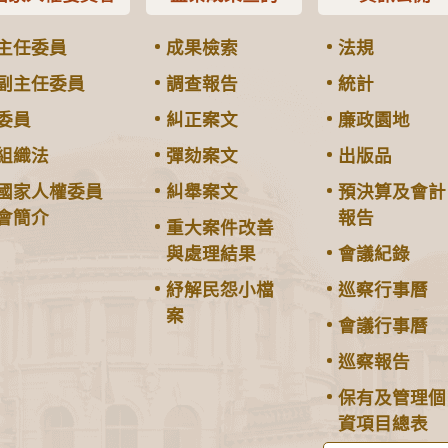
主任委員
成果檢索
法規
副主任委員
調查報告
統計
委員
糾正案文
廉政園地
組織法
彈劾案文
出版品
國家人權委員
糾舉案文
預決算及會計
會簡介
報告
重大案件改善
與處理結果
會議紀錄
紓解民怨小檔
巡察行事曆
案
會議行事曆
巡察報告
保有及管理個
資項目總表