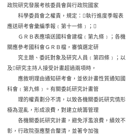
政院研究發展考核委員會與行政院國家
科學委員會之權責，規定：執行進度季報表
應送研考會彙編季報﹝第十一條﹞；
ＧＲＢ表應填送國科會建檔﹝第九條﹞；各機
關應參考國科會ＧＲＢ檔，審慎選定研
究主題、委託對象及研究人員﹝第四條﹞；以
及研究主持人接受計畫超過兩項時，
應敘明理由通知研考會，並依計畫性質通知國
科會﹝第九條﹞。有關委託研究計畫管
理的權責劃分不清，以致各機關委託研究情形
極為混亂，形成浪費，對建立統籌管理
各機關委託研究計畫，避免浮濫浪費，績效不
彰，行政院亟應整合釐清，並著令加強