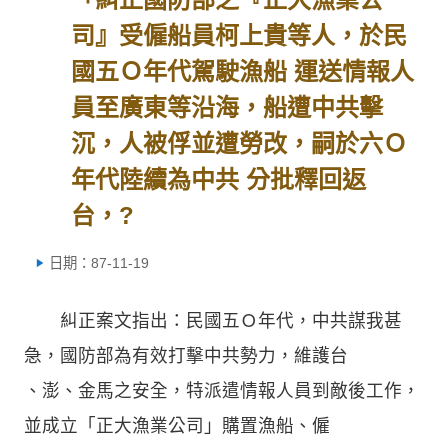
司』受僱船員柯上貴等人，於民
國五Ｏ年代駕駛漁船 運送情報人
員至廣東等沿海，船遭中共擊
沉，人被俘並遭勞改，嗣於六Ｏ
年代陸續為中共 分批釋回返
台，?
日期：87-11-19
糾正案文指出：民國五Ｏ年代，中共謀我甚
急，國防部為有效打擊中共勢力，維護台
、澎、金馬之安全，特派遣情報人員到敵後工作，
並成立「正大漁業公司」購置漁船、僱