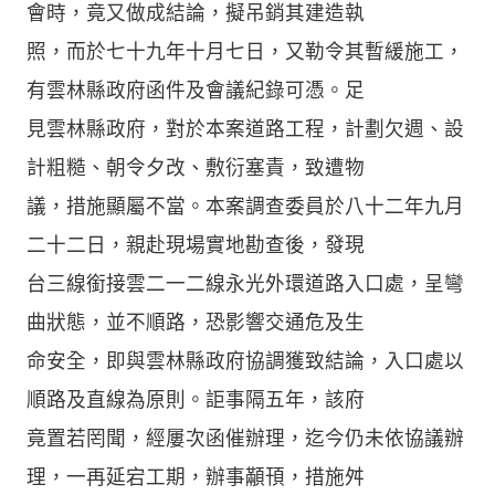
會時，竟又做成結論，擬吊銷其建造執
照，而於七十九年十月七日，又勒令其暫緩施工，
有雲林縣政府函件及會議紀錄可憑。足
見雲林縣政府，對於本案道路工程，計劃欠週、設
計粗糙、朝令夕改、敷衍塞責，致遭物
議，措施顯屬不當。本案調查委員於八十二年九月
二十二日，親赴現場實地勘查後，發現
台三線銜接雲二一二線永光外環道路入口處，呈彎
曲狀態，並不順路，恐影響交通危及生
命安全，即與雲林縣政府協調獲致結論，入口處以
順路及直線為原則。詎事隔五年，該府
竟置若罔聞，經屢次函催辦理，迄今仍未依協議辦
理，一再延宕工期，辦事顢頇，措施舛