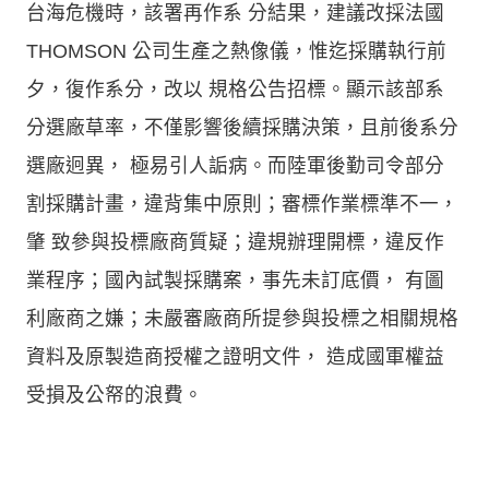
台海危機時，該署再作系 分結果，建議改採法國
THOMSON 公司生產之熱像儀，惟迄採購執行前
夕，復作系分，改以 規格公告招標。顯示該部系
分選廠草率，不僅影響後續採購決策，且前後系分
選廠迥異， 極易引人詬病。而陸軍後勤司令部分
割採購計畫，違背集中原則；審標作業標準不一，
肇 致參與投標廠商質疑；違規辦理開標，違反作
業程序；國內試製採購案，事先未訂底價， 有圖
利廠商之嫌；未嚴審廠商所提參與投標之相關規格
資料及原製造商授權之證明文件， 造成國軍權益
受損及公帑的浪費。