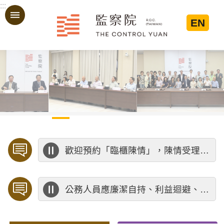
:::
跳到主要內容區塊
EN
:::
歡迎預約「臨櫃陳情」，陳情受理中心將優先排定人員與您接談，釐清案情爭點後收案處理，以節省您的寶貴時間。
公務人員應廉潔自持、利益迴避、依法公正執行公務～考試院公務人員保障暨培訓委員會～