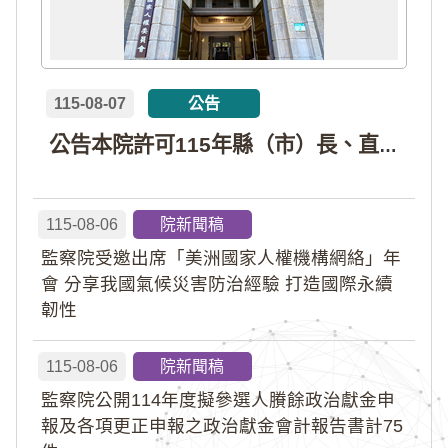
115-08-07
公告
公告本院許可115年縣（市）長、直轄市議員、縣（市）議員擬參選人開立政治獻金專戶共計4戶。各專戶得收受政治獻金期間為自專戶許可設立日起至115年11月27日止，專戶名冊詳如附件。
115-08-06
院新聞稿
監察院受邀出席「美洲國家人權機構網絡」年
會 分享我國氣候災害防治經驗 打造國際永續
韌性
115-08-06
院新聞稿
監察院公開114年度擬參選人賸餘政治獻金申
報及各項更正申報之政治獻金會計報告書計75