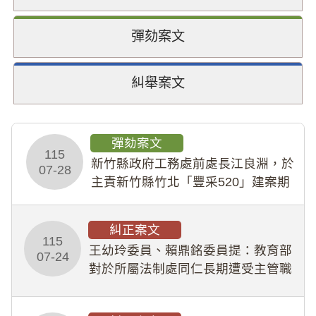
彈劾案文
糾舉案文
彈劾案文
115
新竹縣政府工務處前處長江良淵，於
07-28
主責新竹縣竹北「豐采520」建案期
間，藏匿鉅額來源不明財產現金新臺
幣1,483萬餘元，並長期收受建商餽
糾正案文
贈；復罔顧公共安全，圖利默許建商
115
王幼玲委員、賴鼎銘委員提：教育部
於停工期間
07-24
對於所屬法制處同仁長期遭受主管職
場不法侵害情事，未能及時察覺、有
效介入及妥為處理，顯未善盡「公務