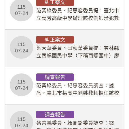
糾正案文
人員保障法」及「職業安全衛生法」
115
所定維護公務人員
范巽綠委員、紀惠容委員提：臺北市
07-24
立萬芳高級中學辦理該校劉師涉犯數
位性剝削事件，於第一線校園性別事
件調查、審議及申復程序中，喪失專
糾正案文
業把關與糾錯功能，不僅首份調查報
115
告漏未審酌師生不
葉大華委員、田秋堇委員提：雲林縣
07-24
立西螺國民中學（下稱西螺國中）廖
姓專任教師（下稱廖師）、蔡姓鐘點
教練（下稱蔡教練）涉體罰及不當管
調查報告
教羽球隊學生等行為，歷經該校校園
115
事件處理會議（下
范巽綠委員、紀惠容委員調查：據
07-24
悉，臺北市某高中劉姓教師擔任該校
專題指導教師及組長，詎假借管教名
義，多次要求該校某生依其指示，自
調查報告
行拍攝特定樣態性影像並以手機傳送
115
劉師。該生因畏懼成
蔡崇義委員、賴鼎銘委員調查：據
07-24