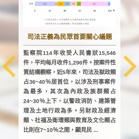
司法正義為民眾首要關心議題
監察院114年收受人民書狀15,546
件，平均每月收件1,296件。按案件性
監察
質結構觀察，近5年來，司法及獄政類
均每
占36~40％居首位，以涉及刑事案件
證，
為最多，其次為內政及族群類占
調卷
24~30％上下，以警政消防、建築管
詢會
理及土地行政為多。另財政及經濟
次及
類、社福及衛環類與教育及文化類占
審議
比則在7~10％之間，顯見民 ...
人，