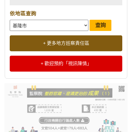
依地區查詢
+ 更多地方巡察責任區
+ 歡迎預約「視訊陳情」