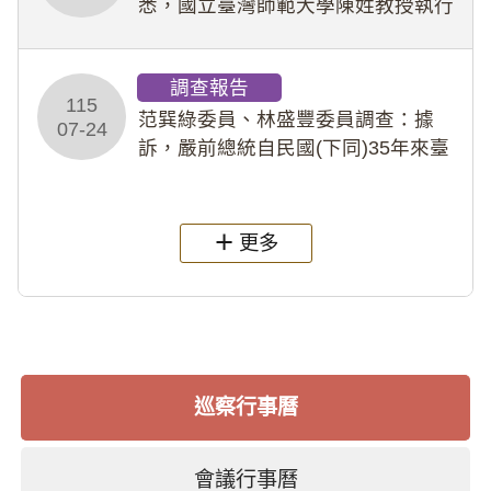
悉，國立臺灣師範大學陳姓教授執行
多件人體研究計畫，其採集及運用血
液樣本，疑違反「人體研究法」及學
調查報告
術倫理等情案調查報告。(115教調
115
31)
范巽綠委員、林盛豐委員調查：據
07-24
訴，嚴前總統自民國(下同)35年來臺
後即居住於重慶寓所(即國定古蹟嚴家
淦故居)，迨至嚴前總統及其夫人相繼
過世後，總統府於89年間函請其家屬
更多
繼續留住
巡察行事曆
會議行事曆