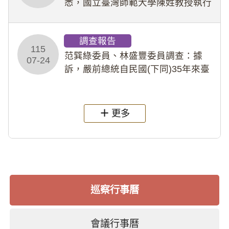
悉，國立臺灣師範大學陳姓教授執行
多件人體研究計畫，其採集及運用血
液樣本，疑違反「人體研究法」及學
調查報告
術倫理等情案調查報告。(115教調
115
31)
范巽綠委員、林盛豐委員調查：據
07-24
訴，嚴前總統自民國(下同)35年來臺
後即居住於重慶寓所(即國定古蹟嚴家
淦故居)，迨至嚴前總統及其夫人相繼
過世後，總統府於89年間函請其家屬
更多
繼續留住
巡察行事曆
會議行事曆