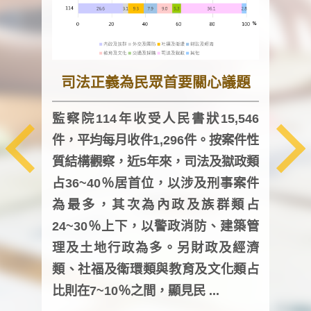
司法正義為民眾首要關心議題
監察院114年收受人民書狀15,546
件，平均每月收件1,296件。按案件性
監察
質結構觀察，近5年來，司法及獄政類
均每
占36~40％居首位，以涉及刑事案件
證，
為最多，其次為內政及族群類占
調卷
24~30％上下，以警政消防、建築管
詢會
理及土地行政為多。另財政及經濟
次及
類、社福及衛環類與教育及文化類占
審議
比則在7~10％之間，顯見民 ...
人，