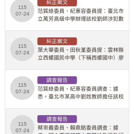
糾正案文
人員保障法」及「職業安全衛生法」
115
所定維護公務人員
范巽綠委員、紀惠容委員提：臺北市
07-24
立萬芳高級中學辦理該校劉師涉犯數
位性剝削事件，於第一線校園性別事
件調查、審議及申復程序中，喪失專
糾正案文
業把關與糾錯功能，不僅首份調查報
115
告漏未審酌師生不
葉大華委員、田秋堇委員提：雲林縣
07-24
立西螺國民中學（下稱西螺國中）廖
姓專任教師（下稱廖師）、蔡姓鐘點
教練（下稱蔡教練）涉體罰及不當管
調查報告
教羽球隊學生等行為，歷經該校校園
115
事件處理會議（下
范巽綠委員、紀惠容委員調查：據
07-24
悉，臺北市某高中劉姓教師擔任該校
專題指導教師及組長，詎假借管教名
義，多次要求該校某生依其指示，自
調查報告
行拍攝特定樣態性影像並以手機傳送
115
劉師。該生因畏懼成
蔡崇義委員、賴鼎銘委員調查：據
07-24