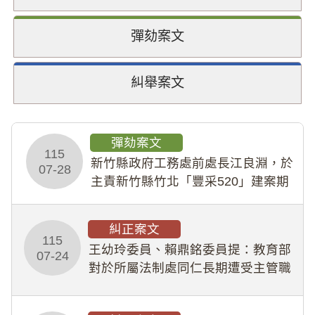
彈劾案文
糾舉案文
彈劾案文
115
新竹縣政府工務處前處長江良淵，於
07-28
主責新竹縣竹北「豐采520」建案期
間，藏匿鉅額來源不明財產現金新臺
幣1,483萬餘元，並長期收受建商餽
糾正案文
贈；復罔顧公共安全，圖利默許建商
115
王幼玲委員、賴鼎銘委員提：教育部
於停工期間
07-24
對於所屬法制處同仁長期遭受主管職
場不法侵害情事，未能及時察覺、有
效介入及妥為處理，顯未善盡「公務