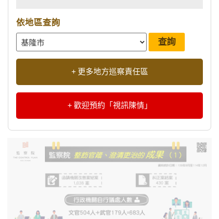
依地區查詢
+ 更多地方巡察責任區
+ 歡迎預約「視訊陳情」