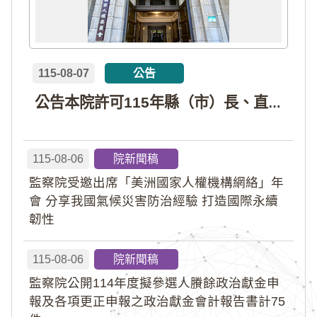
115-08-07
公告
公告本院許可115年縣（市）長、直轄市議員、縣（市）議員擬參選人開立政治獻金專戶共計4戶。各專戶得收受政治獻金期間為自專戶許可設立日起至115年11月27日止，專戶名冊詳如附件。
115-08-06
院新聞稿
監察院受邀出席「美洲國家人權機構網絡」年
會 分享我國氣候災害防治經驗 打造國際永續
韌性
115-08-06
院新聞稿
監察院公開114年度擬參選人賸餘政治獻金申
報及各項更正申報之政治獻金會計報告書計75