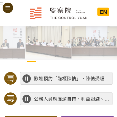
:::
跳到主要內容區塊
EN
:::
歡迎預約「臨櫃陳情」，陳情受理中心將優先排定人員與您接談，釐清案情爭點後收案處理，以節省您的寶貴時間。
公務人員應廉潔自持、利益迴避、依法公正執行公務～考試院公務人員保障暨培訓委員會～