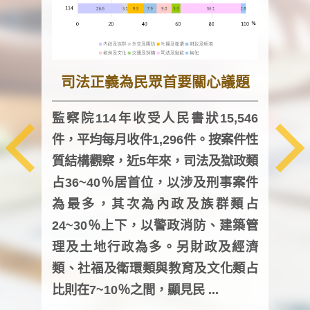
司法正義為民眾首要關心議題
監察院114年收受人民書狀15,546
件，平均每月收件1,296件。按案件性
監察
質結構觀察，近5年來，司法及獄政類
均每
占36~40％居首位，以涉及刑事案件
證，
為最多，其次為內政及族群類占
調卷
24~30％上下，以警政消防、建築管
詢會
理及土地行政為多。另財政及經濟
次及
類、社福及衛環類與教育及文化類占
審議
比則在7~10％之間，顯見民 ...
人，