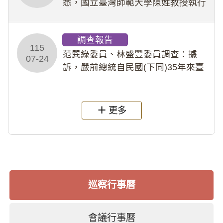
悉，國立臺灣師範大學陳姓教授執行
多件人體研究計畫，其採集及運用血
液樣本，疑違反「人體研究法」及學
調查報告
術倫理等情案調查報告。(115教調
115
31)
范巽綠委員、林盛豐委員調查：據
07-24
訴，嚴前總統自民國(下同)35年來臺
後即居住於重慶寓所(即國定古蹟嚴家
淦故居)，迨至嚴前總統及其夫人相繼
過世後，總統府於89年間函請其家屬
更多
繼續留住
巡察行事曆
會議行事曆