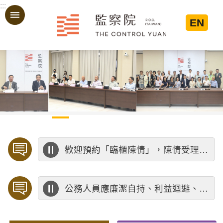
:::
跳到主要內容區塊
EN
:::
歡迎預約「臨櫃陳情」，陳情受理中心將優先排定人員與您接談，釐清案情爭點後收案處理，以節省您的寶貴時間。
公務人員應廉潔自持、利益迴避、依法公正執行公務～考試院公務人員保障暨培訓委員會～