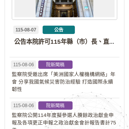
115-08-07
公告
公告本院許可115年縣（市）長、直轄市議員、縣（市）議員擬參選人開立政治獻金專戶共計4戶。各專戶得收受政治獻金期間為自專戶許可設立日起至115年11月27日止，專戶名冊詳如附件。
115-08-06
院新聞稿
監察院受邀出席「美洲國家人權機構網絡」年
會 分享我國氣候災害防治經驗 打造國際永續
韌性
115-08-06
院新聞稿
監察院公開114年度擬參選人賸餘政治獻金申
報及各項更正申報之政治獻金會計報告書計75