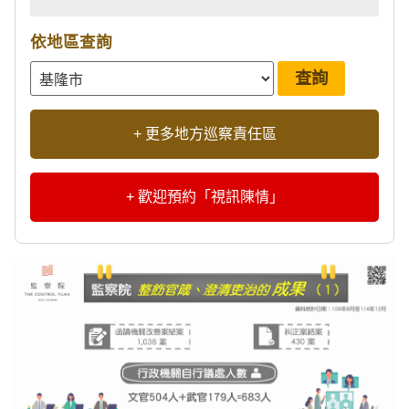
依地區查詢
+ 更多地方巡察責任區
+ 歡迎預約「視訊陳情」