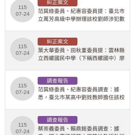
糾正案文
人員保障法」及「職業安全衛生法」
115
所定維護公務人員
范巽綠委員、紀惠容委員提：臺北市
07-24
立萬芳高級中學辦理該校劉師涉犯數
位性剝削事件，於第一線校園性別事
件調查、審議及申復程序中，喪失專
糾正案文
業把關與糾錯功能，不僅首份調查報
115
告漏未審酌師生不
葉大華委員、田秋堇委員提：雲林縣
07-24
立西螺國民中學（下稱西螺國中）廖
姓專任教師（下稱廖師）、蔡姓鐘點
教練（下稱蔡教練）涉體罰及不當管
調查報告
教羽球隊學生等行為，歷經該校校園
115
事件處理會議（下
范巽綠委員、紀惠容委員調查：據
07-24
悉，臺北市某高中劉姓教師擔任該校
專題指導教師及組長，詎假借管教名
義，多次要求該校某生依其指示，自
調查報告
行拍攝特定樣態性影像並以手機傳送
115
劉師。該生因畏懼成
蔡崇義委員、賴鼎銘委員調查：據
07-24