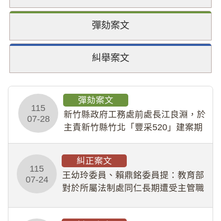
彈劾案文
糾舉案文
彈劾案文
115
新竹縣政府工務處前處長江良淵，於
07-28
主責新竹縣竹北「豐采520」建案期
間，藏匿鉅額來源不明財產現金新臺
幣1,483萬餘元，並長期收受建商餽
糾正案文
贈；復罔顧公共安全，圖利默許建商
115
王幼玲委員、賴鼎銘委員提：教育部
於停工期間
07-24
對於所屬法制處同仁長期遭受主管職
場不法侵害情事，未能及時察覺、有
效介入及妥為處理，顯未善盡「公務