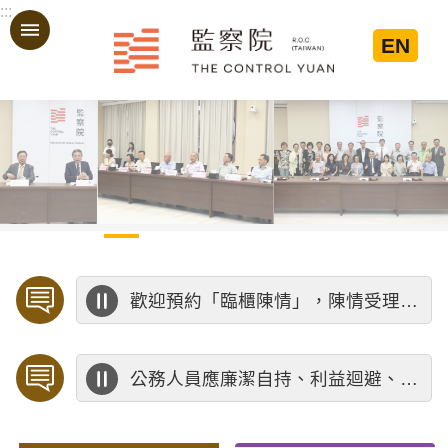
:::
跳到主要內容區塊
EN
:::
歡迎預約「臨櫃陳情」，陳情受理中心將優先排定人員與您接談，釐清案情爭點後收案處理，以節省您的寶貴時間。
公務人員應廉潔自持、利益迴避、依法公正執行公務～考試院公務人員保障暨培訓委員會～