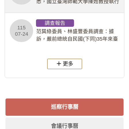
悉，國立臺灣師範大學陳姓教授執行
多件人體研究計畫，其採集及運用血
液樣本，疑違反「人體研究法」及學
調查報告
術倫理等情案調查報告。(115教調
115
31)
范巽綠委員、林盛豐委員調查：據
07-24
訴，嚴前總統自民國(下同)35年來臺
後即居住於重慶寓所(即國定古蹟嚴家
淦故居)，迨至嚴前總統及其夫人相繼
過世後，總統府於89年間函請其家屬
更多
繼續留住
巡察行事曆
會議行事曆