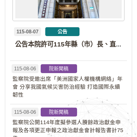
115-08-07
公告
公告本院許可115年縣（市）長、直轄市議員、縣（市）議員擬參選人開立政治獻金專戶共計4戶。各專戶得收受政治獻金期間為自專戶許可設立日起至115年11月27日止，專戶名冊詳如附件。
115-08-06
院新聞稿
監察院受邀出席「美洲國家人權機構網絡」年
會 分享我國氣候災害防治經驗 打造國際永續
韌性
115-08-06
院新聞稿
監察院公開114年度擬參選人賸餘政治獻金申
報及各項更正申報之政治獻金會計報告書計75