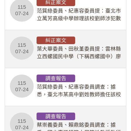
糾正案文
人員保障法」及「職業安全衛生法」
115
所定維護公務人員
范巽綠委員、紀惠容委員提：臺北市
07-24
立萬芳高級中學辦理該校劉師涉犯數
位性剝削事件，於第一線校園性別事
件調查、審議及申復程序中，喪失專
糾正案文
業把關與糾錯功能，不僅首份調查報
115
告漏未審酌師生不
葉大華委員、田秋堇委員提：雲林縣
07-24
立西螺國民中學（下稱西螺國中）廖
姓專任教師（下稱廖師）、蔡姓鐘點
教練（下稱蔡教練）涉體罰及不當管
調查報告
教羽球隊學生等行為，歷經該校校園
115
事件處理會議（下
范巽綠委員、紀惠容委員調查：據
07-24
悉，臺北市某高中劉姓教師擔任該校
專題指導教師及組長，詎假借管教名
義，多次要求該校某生依其指示，自
調查報告
行拍攝特定樣態性影像並以手機傳送
115
劉師。該生因畏懼成
蔡崇義委員、賴鼎銘委員調查：據
07-24