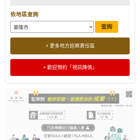
依地區查詢
+ 更多地方巡察責任區
+ 歡迎預約「視訊陳情」