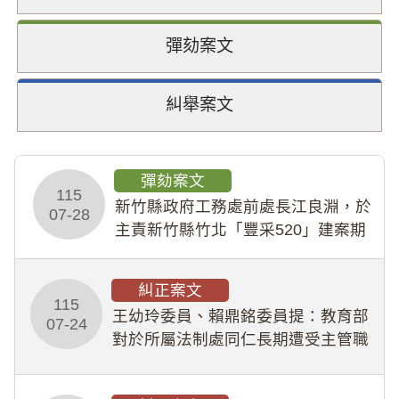
彈劾案文
糾舉案文
彈劾案文
115
新竹縣政府工務處前處長江良淵，於
07-28
主責新竹縣竹北「豐采520」建案期
間，藏匿鉅額來源不明財產現金新臺
幣1,483萬餘元，並長期收受建商餽
糾正案文
贈；復罔顧公共安全，圖利默許建商
115
王幼玲委員、賴鼎銘委員提：教育部
於停工期間
07-24
對於所屬法制處同仁長期遭受主管職
場不法侵害情事，未能及時察覺、有
效介入及妥為處理，顯未善盡「公務