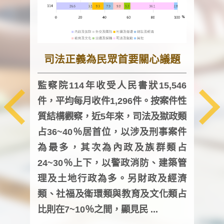
司法正義為民眾首要關心議題
監察院114年收受人民書狀15,546
件，平均每月收件1,296件。按案件性
監察
質結構觀察，近5年來，司法及獄政類
均每
占36~40％居首位，以涉及刑事案件
證，
為最多，其次為內政及族群類占
調卷
24~30％上下，以警政消防、建築管
詢會
理及土地行政為多。另財政及經濟
次及
類、社福及衛環類與教育及文化類占
審議
比則在7~10％之間，顯見民 ...
人，