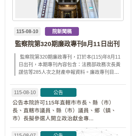
115-08-10
院新聞稿
監察院第320期廉政專刊8月11日出刊
監察院第320期廉政專刊，訂於本(115)年8月11
日出刊，本期專刊內容包含：法務部政務次長黃
謀信等285人次之財產申報資料。廉政專刊目次
請見附件檔案，或前往監察院「陽光法令主題
網」查閱；專刊完整內容，請於出刊當日點選首
115-08-10
公告
頁「公告園地」內「廉政專刊電子書」及「財產
公告本院許可115年直轄市市長、縣（市）
申報公告資料」查閱。
長、直轄市議員、縣（市）議員、鄉（鎮、
市）長擬參選人開立政治獻金專...
115-08-07
公告