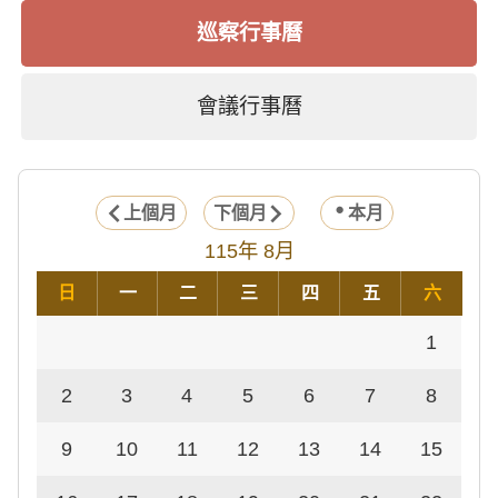
巡察行事曆
會議行事曆
上個月
下個月
本月
115年 8月
日
一
二
三
四
五
六
1
2
3
4
5
6
7
8
9
10
11
12
13
14
15