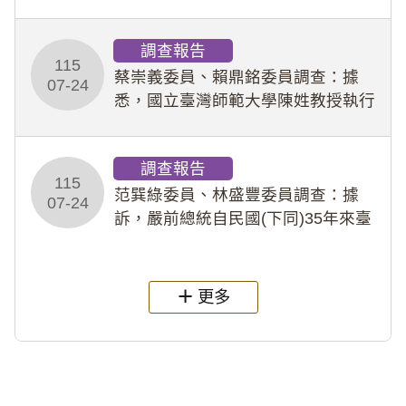
專題指導教師及組長，詎假借管教名
義，多次要求該校某生依其指示，自
調查報告
行拍攝特定樣態性影像並以手機傳送
115
劉師。該生因畏懼成
蔡崇義委員、賴鼎銘委員調查：據
07-24
悉，國立臺灣師範大學陳姓教授執行
多件人體研究計畫，其採集及運用血
液樣本，疑違反「人體研究法」及學
調查報告
術倫理等情案調查報告。(115教調
115
31)
范巽綠委員、林盛豐委員調查：據
07-24
訴，嚴前總統自民國(下同)35年來臺
後即居住於重慶寓所(即國定古蹟嚴家
淦故居)，迨至嚴前總統及其夫人相繼
過世後，總統府於89年間函請其家屬
更多
繼續留住