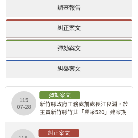
調查報告
糾正案文
彈劾案文
糾舉案文
彈劾案文
115
新竹縣政府工務處前處長江良淵，於
07-28
主責新竹縣竹北「豐采520」建案期
間，藏匿鉅額來源不明財產現金新臺
幣1,483萬餘元，並長期收受建商餽
糾正案文
贈；復罔顧公共安全，圖利默許建商
115