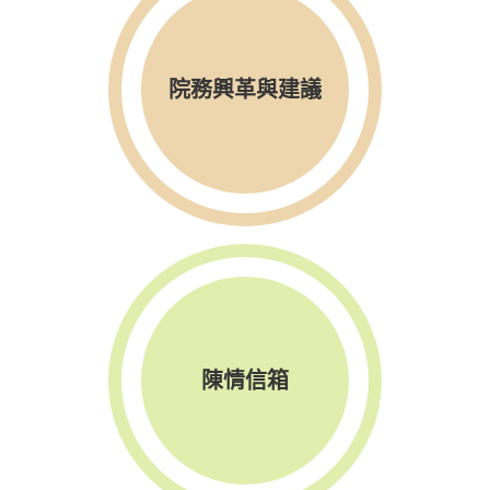
院務興革與建議
陳情信箱