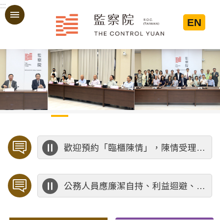
:::
跳到主要內容區塊
EN
:::
歡迎預約「臨櫃陳情」，陳情受理中心將優先排定人員與您接談，釐清案情爭點後收案處理，以節省您的寶貴時間。
公務人員應廉潔自持、利益迴避、依法公正執行公務～考試院公務人員保障暨培訓委員會～