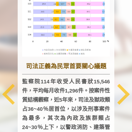
司法正義為民眾首要關心議題
監察院114年收受人民書狀15,546
件，平均每月收件1,296件。按案件性
監察
質結構觀察，近5年來，司法及獄政類
均每
占36~40％居首位，以涉及刑事案件
證，
為最多，其次為內政及族群類占
調卷
24~30％上下，以警政消防、建築管