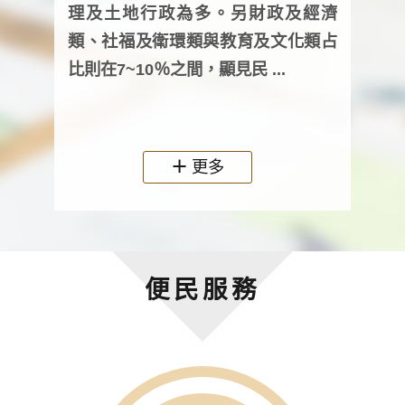
詢會
理及土地行政為多。另財政及經濟
次及
類、社福及衛環類與教育及文化類占
審議
比則在7~10％之間，顯見民 ...
人，
政機關
更多
便民服務