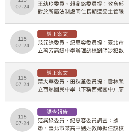
王幼玲委員、賴鼎銘委員提：教育部
於停工期間
07-24
對於所屬法制處同仁長期遭受主管職
場不法侵害情事，未能及時察覺、有
效介入及妥為處理，顯未善盡「公務
糾正案文
人員保障法」及「職業安全衛生法」
115
所定維護公務人員
范巽綠委員、紀惠容委員提：臺北市
07-24
立萬芳高級中學辦理該校劉師涉犯數
位性剝削事件，於第一線校園性別事
件調查、審議及申復程序中，喪失專
糾正案文
業把關與糾錯功能，不僅首份調查報
115
告漏未審酌師生不
葉大華委員、田秋堇委員提：雲林縣
07-24
立西螺國民中學（下稱西螺國中）廖
姓專任教師（下稱廖師）、蔡姓鐘點
教練（下稱蔡教練）涉體罰及不當管
調查報告
教羽球隊學生等行為，歷經該校校園
115
事件處理會議（下
范巽綠委員、紀惠容委員調查：據
07-24
悉，臺北市某高中劉姓教師擔任該校