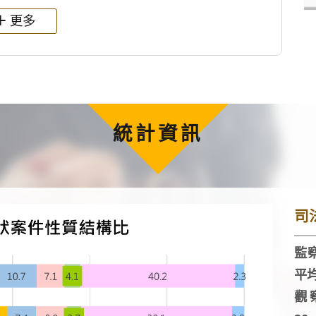
更多
統計資訊
司
監察
平
觀