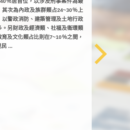
6~40％居首位，以涉及刑事案件為最
，其次為內政及族群類占24~30％上
，以警政消防、建築管理及土地行政
多。另財政及經濟類、社福及衛環類
教育及文化類占比則在7~10％之間，
民 ...