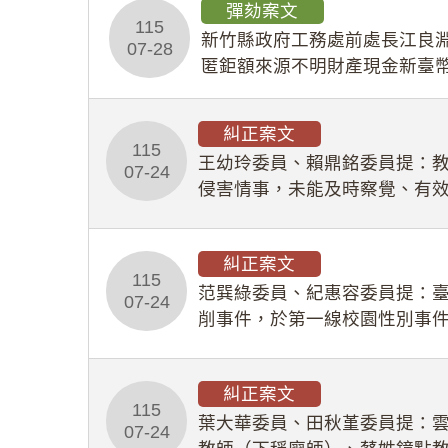
彈劾案文
115
新竹縣政府工務處前處長江良淵
07-28
匿鉅額來源不明財產現金新臺幣
共安全，圖利默許建商於停工
糾正案文
115
王幼玲委員、賴鼎銘委員提：
07-24
侵害情事，未能及時察覺、有
及「職業安全衛生法」所定維
糾正案文
115
范巽綠委員、紀惠容委員提：
07-24
削事件，於第一線校園性別事
功能，不僅首份調查報告漏未
糾正案文
115
葉大華委員、田秋堇委員提：
07-24