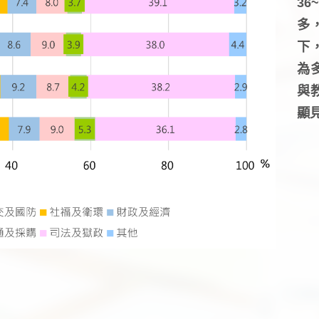
3
多
下
為
與
顯見