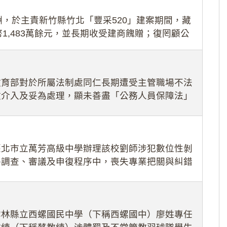
，於主責新竹縣竹北「豐采520」建案期間，藏
1,483萬餘元，並長期收受建商餽贈；復罔顧公
期間
教育部對於所屬法制處同仁長期遭受主管職場不法
效介入及妥為處理，顯未善盡「公務人員保障法」
護公務人員
臺北市立萬芳高級中學辦理該校劉師涉犯數位性剝
件調查、審議及申復程序中，喪失專業把關與糾錯
審酌師生不
雲林縣立西螺國民中學（下稱西螺國中）廖姓專任