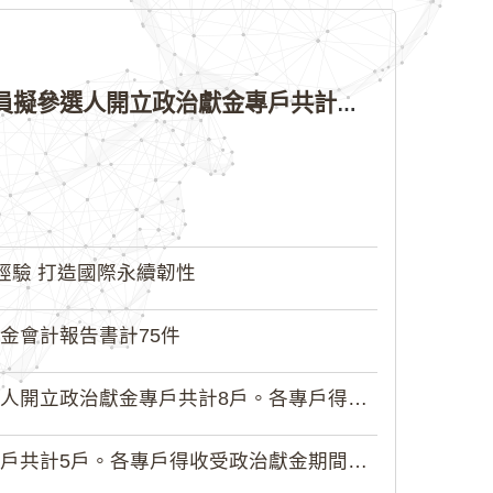
公告本院許可115年縣（市）長、直轄市議員、縣（市）議員擬參選人開立政治獻金專戶共計4戶。各專戶得收受政治獻金期間為自專戶許可設立日起至115年11月27日止，專戶名冊詳如附件。
經驗 打造國際永續韌性
金會計報告書計75件
政治獻金專戶共計8戶。各專戶得收受...
5戶。各專戶得收受政治獻金期間為自...