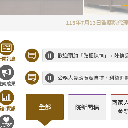
115年7月13日監察院
歡迎預約「臨櫃陳情」，陳情
新聞訊息
公務人員應廉潔自持、利益迴
監察成果
國家
全部
院新聞稿
統計資訊
會