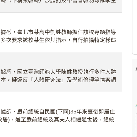
教練（下稱蔡教練）涉體罰及不當管教羽球隊學生
理會議（下
：據悉，臺北市某高中劉姓教師擔任該校專題指導
，多次要求該校某生依其指示，自行拍攝特定樣態
生因畏懼成
：據悉，國立臺灣師範大學陳姓教授執行多件人體
樣本，疑違反「人體研究法」及學術倫理等情案調
據訴，嚴前總統自民國(下同)35年來臺後即居住
故居)，迨至嚴前總統及其夫人相繼過世後，總統
住