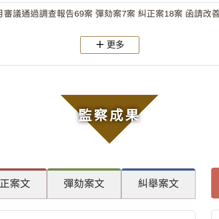
月審議通過調查報告69案 彈劾案7案 糾正案18案 函請改善
更多
監察成果
正案文
彈劾案文
糾舉案文