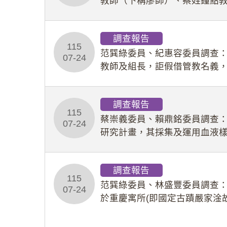
教師（下稱廖師）、蔡姓鐘點
等行為，歷經該校校園事件處
調查報告
115
范巽綠委員、紀惠容委員調查
07-24
教師及組長，詎假借管教名義
性影像並以手機傳送劉師。該
調查報告
115
蔡崇義委員、賴鼎銘委員調查
07-24
研究計畫，其採集及運用血液
查報告。(115教調31)
調查報告
115
范巽綠委員、林盛豐委員調查：
07-24
於重慶寓所(即國定古蹟嚴家淦
府於89年間函請其家屬繼續留