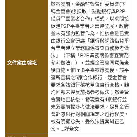
欺案發前，金融監督管理委員會(下
稱金管會)係採取「鼓勵銀行與P2P
借貸平臺業者合作」模式，以求間接
促進P2P平臺業者之營運發展，政府
並未有强力監管作為。惟該會雖已責
由銀行公會研議「銀行與網路借貸平
台業者建立業務關係審查實務參考做
法」（下稱「P2P業務關係審查實務
參考做法」），並經金管會同意備查
後實施。惟im.B平臺案爆發後，該平
臺所宣稱之5家合作銀行，經金管會
要求各該銀行稽核單位自行查核，雖
均回報未違反前揭參考做法；然金管
會實地查核後，發現竟有4家銀行並
未落實前揭參考做法要求，足見金管
會輕忽銀行對相關規定之遵行程度，
核有明顯怠失，爰依法提案糾正乙
案。
...詳全文