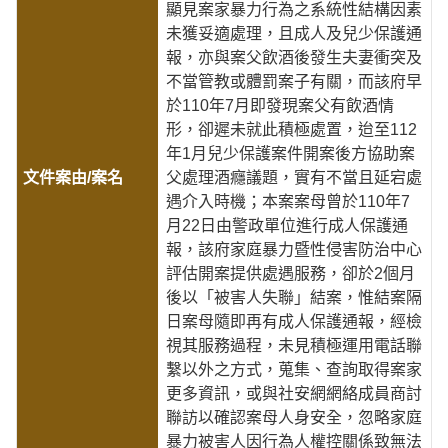
顯見案家暴力行為之系統性結構因素
未獲妥適處理，且成人及兒少保護通
報，亦與案父飲酒後發生夫妻衝突及
不當管教或體罰案子有關，而該府早
於110年7月即發現案父有飲酒情
形，卻遲未就此積極處置，迨至112
年1月兒少保護案件開案後方協助案
父處理酒癮議題，實有不當且延宕處
遇介入時機；本案案母曾於110年7
月22日由警政單位進行成人保護通
報，該府家庭暴力暨性侵害防治中心
評估開案提供處遇服務，卻於2個月
後以「被害人失聯」結案，惟結案隔
日案母隨即再有成人保護通報，經檢
視其服務過程，未見積極運用電話聯
繫以外之方式，蒐集、查詢取得案家
更多資訊，或與社安網網絡成員商討
聯訪以確認案母人身安全，忽略家庭
暴力被害人因行為人權控關係致無法