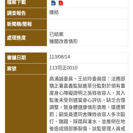
連結
已結案
機關改善情形
113/08/14
113司正0010
高涌誠委員、王幼玲委員提：法務部
矯正署嘉義監獄鹿草分監對於領有重
度身心障礙證明之吳姓收容人，其入
監後未受到適當身心評估，缺乏合理
調整，致身體健康情形衰敗，還遭懲
罰；嗣吳員遭同舍陳姓收容人多次毆
打、踹踢、踩踏與灌水，並推倒在地
後造成頭部撕裂傷，該監管理人員戒