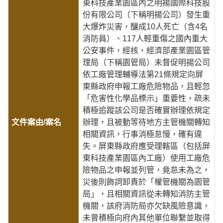
東科技產業園區內之明揚國際科技股
份有限公司（下稱明揚公司）發生重
大爆炸災害，釀成10人死亡（含4名
消防員）、117人輕重傷之國內重大
公安事件，經核，經濟部產業園區管
理局（下稱園管局）未督促明揚公司
依工廠管理輔導法第21條規定向屏
東縣政府申報工廠危險物品，且輕忽
「危害性化學品標示」重要性，疏未
積極追蹤該公司是否確實辦理依規定
辦理，且被動等待地方主管機關轉知
相關資訊，行事消極怠慢，確有違
失。屏東縣政府應受理轄區（包括屏
東科技產業園區內工廠）使用工廠危
險物品之申報並列管，竟怠未為之，
災後則飾詞卸責於「權管機關為園管
局」，且相關資訊從未轉知消防主管
機關，該府消防局亦欠缺風險意識，
未曾積極向府內其他單位聯繫並取得