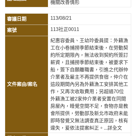
機關改善情形
113/08/21
113社正0011
紀惠容委員、王幼玲委員提：外籍漁
工在小卷捕撈季節結束後，在勞動契
約所定期限內，無法收到契約所簽訂
薪資，且捕撈季節結束後，被要求下
船，簽下自願離職書，引進之代辦仲
介業者及雇主不再提供食宿，仲介在
這段期間內另為外籍漁工安排其他工
作，又再次收取費用；另超過70位
外籍漁工被2家仲介業者安置在同間
房屋內，睡覺空間不足，食物亦是教
會所提供，勞動部及新北市政府未能
即時發覺又無法調查真正原因，核有
違失，爰依法提案糾正。
...詳全文