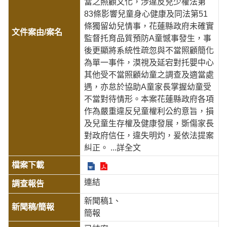
當之照顧文化，涉違反兒少權法第
83條影響兒童身心健康及同法第51
條獨留幼兒情事，花蓮縣政府未確實
監督托育品質預防A童憾事發生，事
後更顯將系統性疏忽與不當照顧簡化
為單一事件，漠視及延宕對托嬰中心
其他受不當照顧幼童之調查及適當處
遇，亦怠於協助A童家長掌握幼童受
不當對待情形。本案花蓮縣政府各項
作為嚴重違反兒童權利公約意旨，損
及兒童生存權及健康發展，斲傷家長
對政府信任，違失明灼，爰依法提案
糾正。
...詳全文
連結
新聞稿1
簡報