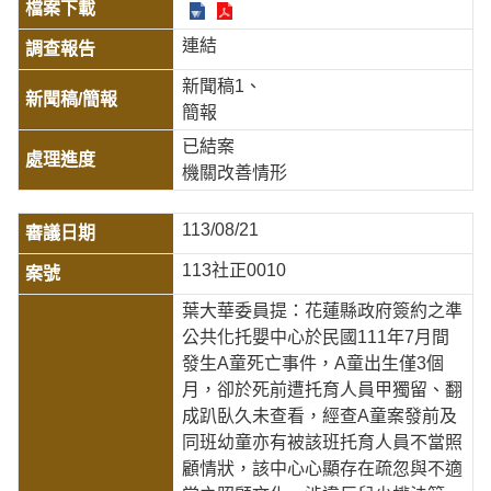
連結
新聞稿1
簡報
已結案
機關改善情形
113/08/21
113社正0010
葉大華委員提：花蓮縣政府簽約之準
公共化托嬰中心於民國111年7月間
發生A童死亡事件，A童出生僅3個
月，卻於死前遭托育人員甲獨留、翻
成趴臥久未查看，經查A童案發前及
同班幼童亦有被該班托育人員不當照
顧情狀，該中心心顯存在疏忽與不適