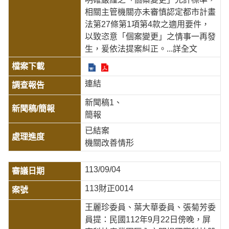
相關主管機關亦未審慎認定都市計畫
法第27條第1項第4款之適用要件，
以致恣意「個案變更」之情事一再發
生，爰依法提案糾正。
...詳全文
連結
新聞稿1
簡報
已結案
機關改善情形
113/09/04
113財正0014
王麗珍委員、葉大華委員、張菊芳委
員提：民國112年9月22日傍晚，屏