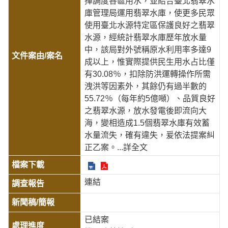
揮調度各區用水，並結合臺北翡翠水
庫管理局運用翡翠水庫，使更多民眾
使用臺北水源特定區保護良好之翡翠
水源，經統計翡翠水庫歷年放水量
中，該局對外號稱原水利用率多達9
成以上，惟實際提供民生用水占比僅
有30.08％，扣除防洪運轉操作所需
洩洪等因素外，其餘仍有過半數的
55.72％（每年約5億噸）、品質良好
之翡翠水源，放水發電後即流向大
海，變相造成1.5個翡翠水庫有效蓄
水量流失，確有違失，爰依法提案糾
正乙案。
...詳全文
連結
已結案