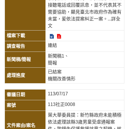
接聽電話或回覆訊息，並不代表其不
需要協助，顯見臺北市政府作為確有
未當，爰依法提案糾正一案。
...詳全
文
連結
新聞稿1
簡報
已結案
機關改善情形
113/07/17
113社正0008
葉大華委員提：新竹縣政府未能積極
依法處理該縣3歲男童受虐通報案
件，致錯失保護救援該童之契機，核