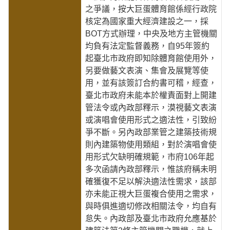
之爭議，按大巨蛋體育館係經行政院
核定為國家重大經濟建設之一，採
BOT方式辦理，中央及地方主管機關
均負有法定監督義務，自95年簽約
起臺北市政府即知除體育館使用外，
另要做藝文表演、集會及展覽等使
用，並有該簽訂合約書可稽，經查，
臺北市政府未能本於權責面對上開建
管法令或內政部釋示，漠視藝文表演
或演唱會使用形式之適法性，引致紛
爭不斷。另內政部業管之建築技術規
則內建築物使用類組，對於演唱會使
用形式欠缺明確規範，市府106年起
多次函請內政部釋示，惟該府稱未明
確獲復不足以解決適法性需求，該部
亦未能正視大巨蛋複合使用之需求，
與時俱進適切修改相關法令，均自有
怠失。內政部及臺北市政府允應基於