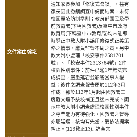
通知家長參加「修復式會談」，甚有
家長因此撤銷調查申請而結案，未符
校園霸凌防制準則；教育部國民及學
前教育署(下稱國教署)及臺中市政府
教育局(下稱臺中市教育局)均未能即
時導正中教大附小誤用修復式正義策
略之情事，應負監督不周之責。另中
教大附小處理「校安事件2581701
號」、「校安事件2313764號」2件
校園性別事件：前件已逾1年無法完
成調查，嚴重延宕並影響當事人權
益；後件之調查報告原於112年3月
作成，卻於113年1月起由國教署二
度發文退予該校補正且迄未完成。顯
示中教大附小調查處理校園性別事件
之專業能力有待強化，國教署之督導
亦屬延遲，核均有失當，爰依法提案
糾正。(113教正13)
...詳全文