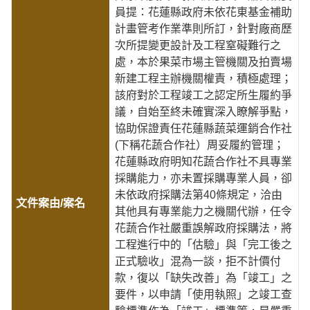
員提：花蓮縣政府未依花東基金補助
計畫管考作業準則所訂，針對廠商歷
次所提變更設計及工程窒礙難行之
處，本於果菜市場主管機關及拍賣場
新建工程主辦機關權責，積極處理；
該府對於工程竣工之認定所生履約爭
議，自始至終未確實深入瞭解爭點，
協助保證責任花蓮縣蔬菜運銷合作社
(下稱花蔬合作社）周妥履約管理；
花蓮縣政府明知花蔬合作社不具專業
採購能力，亦未置採購專業人員，卻
未依政府採購法第40條規定，洽由
其他具有專業能力之機關代辦，任令
花蔬合作社嚴重誤解政府採購法，將
工程進行中的「估驗」與「完工後之
正式驗收」混為一談，拒不計價付
款，復以「缺失改善」為「竣工」之
要件，以申請「使用執照」之竣工查