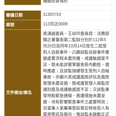
機關改善情形
113/07/10
113司正0009
高涌誠委員、王幼玲委員提：法務部
矯正署臺南第二監獄分別於112年5
月20日及同年10月14日發生二起受
刑人自殺事件，凸顯該監自殺事件應
變處置流程未盡完備，戒護敏感度不
足，致未能詳實掌握舍房內動態，適
時應處；且該監接續發生受刑人自縊
事故，亦顯示其戒護風險評估及風險
管理未盡妥適，致戒護管理人員監控
識別度及戒護敏感度不足；又該監事
發地點緊急通報、救護措施未盡妥
適，洵有影響緊急事件之處置時效；
另當事人家屬事發前曾反映收容人有
異常警訊及徵兆，惟該監未啟動正式