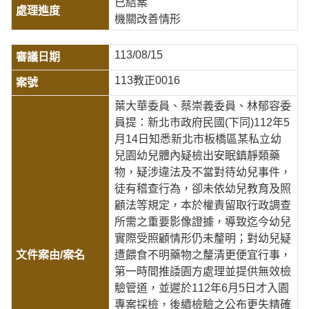
已結案
機關改善情形
113/08/15
113教正0016
葉大華委員、蔡崇義委員、林郁容委
員提：新北市政府民國(下同)112年5
月14日知悉新北市板橋區某私立幼
兒園幼兒體內疑檢出安眠鎮靜類藥
物，疑涉違法及不當對待幼兒事件，
徒有稽查行為，卻未依幼兒教育及照
顧法等規定，本於權責留取行政調查
所需之重要影像證據，導致迄今幼兒
實際受照顧情形仍未釐明；對幼兒疑
遭餵食不明藥物之釐清更便宜行事，
第一時間推諉園方處理並提供無效檢
驗管道，並遲於112年6月5日才入園
專案採檢，後續檢驗之公布更失精確