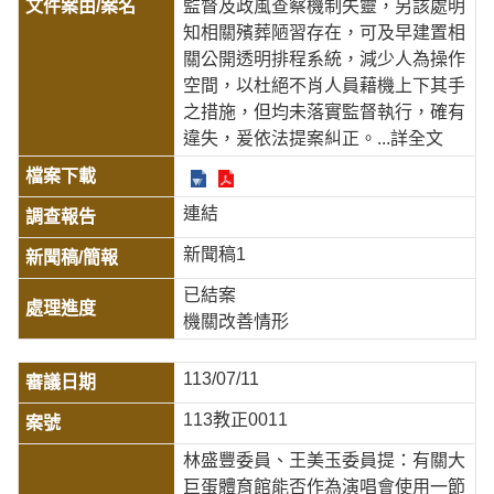
監督及政風查察機制失靈，另該處明
知相關殯葬陋習存在，可及早建置相
關公開透明排程系統，減少人為操作
空間，以杜絕不肖人員藉機上下其手
之措施，但均未落實監督執行，確有
違失，爰依法提案糾正。
...詳全文
連結
新聞稿1
已結案
機關改善情形
113/07/11
113教正0011
林盛豐委員、王美玉委員提：有關大
巨蛋體育館能否作為演唱會使用一節