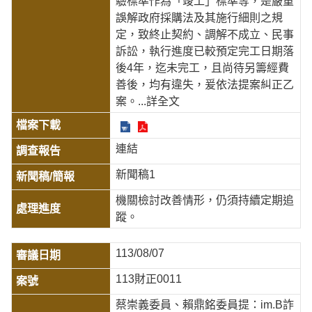
驗標準作為「竣工」標準等，是嚴重
誤解政府採購法及其施行細則之規
定，致終止契約、調解不成立、民事
訴訟，執行進度已較預定完工日期落
後4年，迄未完工，且尚待另籌經費
善後，均有違失，爰依法提案糾正乙
案。
...詳全文
連結
新聞稿1
機關檢討改善情形，仍須持續定期追
蹤。
113/08/07
113財正0011
蔡崇義委員、賴鼎銘委員提：im.B詐