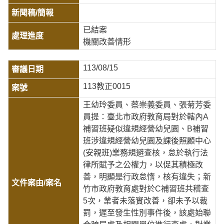
已結案
機關改善情形
113/08/15
113教正0015
王幼玲委員、蔡崇義委員、張菊芳委
員提：臺北市政府教育局對於轄內A
補習班疑似違規經營幼兒園、B補習
班涉違規經營幼兒園及課後照顧中心
(安親班)業務規避查核，怠於執行法
律所賦予之公權力，以促其積極改
善，明顯是行政怠惰，核有違失；新
竹市政府教育處對於C補習班共稽查
5次，業者未落實改善，卻未予以裁
罰，遲至發生性別事件後，該處始聯