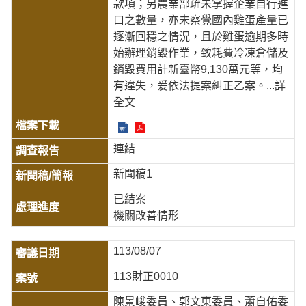
款項；另農業部疏未掌握企業自行進
口之數量，亦未察覺國內雞蛋產量已
逐漸回穩之情況，且於雞蛋逾期多時
始辦理銷毀作業，致耗費冷凍倉儲及
銷毀費用計新臺幣9,130萬元等，均
有違失，爰依法提案糾正乙案。
...詳
全文
連結
新聞稿1
已結案
機關改善情形
113/08/07
113財正0010
陳景峻委員、郭文東委員、蕭自佑委