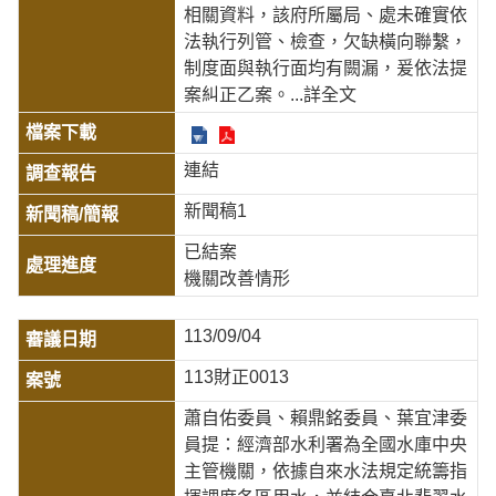
相關資料，該府所屬局、處未確實依
法執行列管、檢查，欠缺橫向聯繫，
制度面與執行面均有闕漏，爰依法提
案糾正乙案。
...詳全文
連結
新聞稿1
已結案
機關改善情形
113/09/04
113財正0013
蕭自佑委員、賴鼎銘委員、葉宜津委
員提：經濟部水利署為全國水庫中央
主管機關，依據自來水法規定統籌指