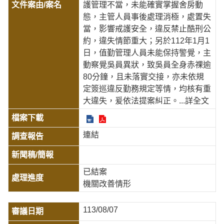
護管理不當，未能確實掌握舍房動
態，主管人員事後處理消極，處置失
當，影響戒護安全，違反禁止酷刑公
約，違失情節重大；另於112年1月1
日，值勤管理人員未能保持警覺，主
動察覺吳員異狀，致吳員全身赤祼逾
80分鐘，且未落實交接，亦未依規
定簽巡違反勤務規定等情，均核有重
大違失，爰依法提案糾正。
...詳全文
連結
已結案
機關改善情形
113/08/07