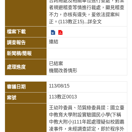
合跨局處及相關單位進行查處，對業
者規避稽查等情進行裁處，顯見稽查
不力，亦核有違失，爰依法提案糾
正。(113教正15)
...詳全文
連結
已結案
機關改善情形
113/08/15
113教正0013
王幼玲委員、范巽綠委員提：國立臺
中教育大學附設實驗國民小學(下稱
中教大附小)111年起處理疑似校園霸
凌事件，未經調查認定，即於程序外