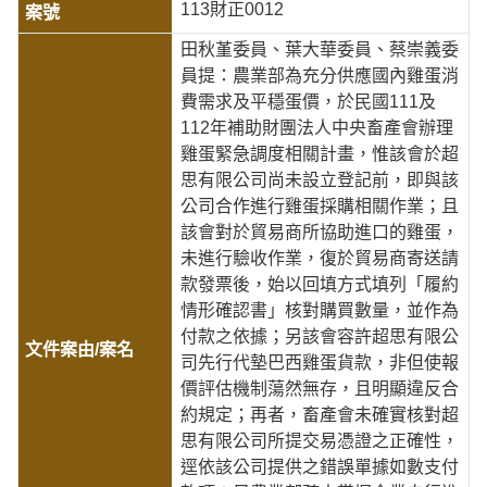
113財正0012
田秋堇委員、葉大華委員、蔡崇義委
員提：農業部為充分供應國內雞蛋消
費需求及平穩蛋價，於民國111及
112年補助財團法人中央畜產會辦理
雞蛋緊急調度相關計畫，惟該會於超
思有限公司尚未設立登記前，即與該
公司合作進行雞蛋採購相關作業；且
該會對於貿易商所協助進口的雞蛋，
未進行驗收作業，復於貿易商寄送請
款發票後，始以回填方式填列「履約
情形確認書」核對購買數量，並作為
付款之依據；另該會容許超思有限公
司先行代墊巴西雞蛋貨款，非但使報
價評估機制蕩然無存，且明顯違反合
約規定；再者，畜產會未確實核對超
思有限公司所提交易憑證之正確性，
逕依該公司提供之錯誤單據如數支付