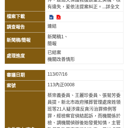
有違失，爰依法提案糾正。
...詳全文
連結
新聞稿1
簡報
已結案
機關改善情形
113/07/16
113內正0008
蔡崇義委員、王麗珍委員、張菊芳委
員提，新北市政府殯葬管理處席姓領
班等21人疑涉違反貪污治罪條例等
罪，經檢察官偵結起訴，而機關係於
檢、調機關偵辦後始發覺知情，主管