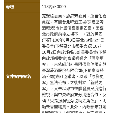
113內正0009
范巽綠委員、施錦芳委員、蕭自佑委
員提，有關台北啤酒工場(原建國啤
酒廠)都市計畫個案變更乙案，因臺
北市政府前後立場不一，對於民國
(下同)106年8月3日臺北市都市計畫
委員會(下稱臺北市都委會)及107年
10月2日內政部都市計畫委員會(下稱
內政部都委會)審議通過之「原變更
案」，未依細部計畫附帶條件規定與
臺灣菸酒股份有限公司(下稱臺灣菸
酒公司)簽訂協議書，以致「原變更
案」無法公布；之後對於「新變更
案」，又未以都市整體發展尺度進行
檢視，與中央政府充分溝通合作，反
稱「只是扮演從旁協助之角色」，明
顯未善盡職責。此外，內政部未訂定
明確嚴謹之「個案變更」允許標準，