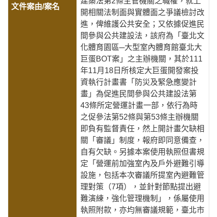
建築法第2條主管機關之職權，就上
開相關法制面與實體面之爭議檢討改
進，俾維護公共安全；又依據促進民
間參與公共建設法，該府為「臺北文
化體育園區─大型室內體育館臺北大
巨蛋BOT案」之主辦機關，其於111
年11月18日所核定大巨蛋開發案投
資執行計畫書「防災及緊急應變計
畫」為促進民間參與公共建設法第
43條所定營運計畫一部，依行為時
之促參法第52條與第53條主辦機關
即負有監督責任，然上開計畫欠缺相
關「審議」制度，報府即同意備查，
自有欠缺。另據本案使用執照但書規
定「營運前加強室內及戶外避難引導
設施，包括本次審議所提室內避難管
理對策（7項），並針對節點提出避
難演練，強化管理機制」，係屬使用
執照附款，亦均無審議規範，臺北市