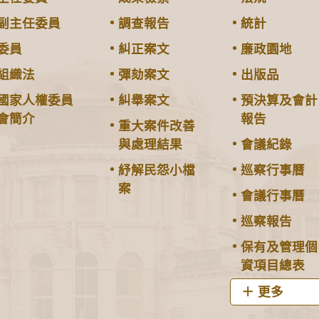
副主任委員
調查報告
統計
委員
糾正案文
廉政園地
組織法
彈劾案文
出版品
國家人權委員
糾舉案文
預決算及會計
會簡介
報告
重大案件改善
與處理結果
會議紀錄
紓解民怨小檔
巡察行事曆
案
會議行事曆
巡察報告
保有及管理個
資項目總表
更多