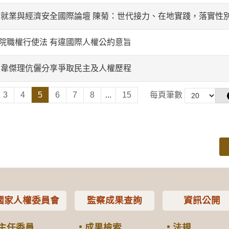
W婦女就業與經濟安全國際論壇 陳菊：世代接力、在地實踐，落實性
院職權行使法 有違國際人權公約意旨
 韋傑理伉儷分享爭取民主及人權歷程
3
4
5
6
7
8
...
15
每頁筆數
國家人權委員會
監察成果查詢
資訊公開
主任委員
成果檢索
法規