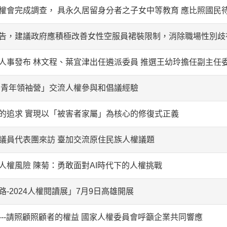
權會完成調查， 具永久居留身分者之子女中等教育 應比照國民
告，建議政府應積極改善女性空服員裙裝限制，消除職場性別歧
人事發布 林文程、葉宜津出任遴派委員 推選王幼玲擔任副主任
洲青年領袖營」交流人權參與和倡議經驗
的追求 實現以「被害者家屬」為核心的修復式正義
議員代表團來訪 臺加交流原住民族人權議題
人權風險 陳菊：勇敢面對AI時代下的人權挑戰
-2024人權閱讀展」7月9日高雄開展
---請照顧照顧者的權益 國家人權委員會呼籲企業共同響應