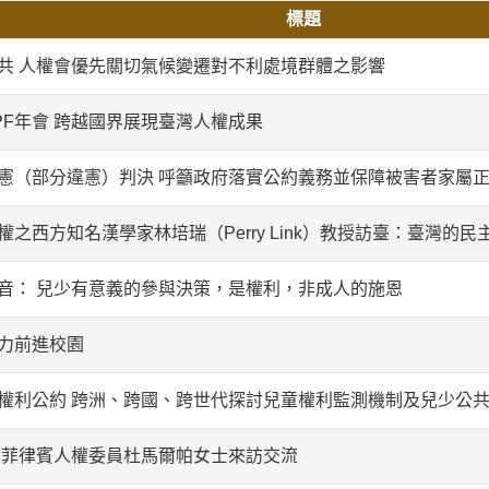
標題
共 人權會優先關切氣候變遷對不利處境群體之影響
PF年會 跨越國界展現臺灣人權成果
憲（部分違憲）判決 呼籲政府落實公約義務並保障被害者家屬
之西方知名漢學家林培瑞（Perry Link）教授訪臺：臺灣的
音： 兒少有意義的參與決策，是權利，非成人的施恩
力前進校園
權利公約 跨洲、跨國、跨世代探討兒童權利監測機制及兒少公
 菲律賓人權委員杜馬爾帕女士來訪交流