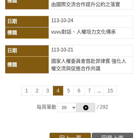
由國際交流合作提升公約之落實
113-10-24
vuvu對話、人權培力文化傳承
113-10-21
國家人權委員會首赴菲律賓 強化人
權交流與促進合作共識
1
2
3
4
5
6
7
...
15
每頁筆數
/
292