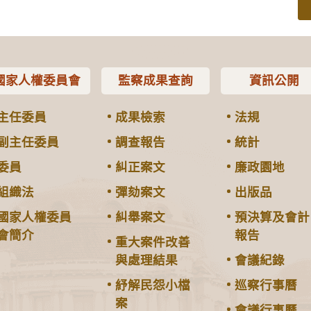
國家人權委員會
監察成果查詢
資訊公開
主任委員
成果檢索
法規
副主任委員
調查報告
統計
委員
糾正案文
廉政園地
組織法
彈劾案文
出版品
國家人權委員
糾舉案文
預決算及會計
會簡介
報告
重大案件改善
與處理結果
會議紀錄
紓解民怨小檔
巡察行事曆
案
會議行事曆