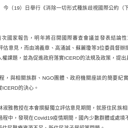
今（19）日舉行《消除一切形式種族歧視國際公約（下
RD首次國家報告，明年將召開國際審查會議並發表結論
立評估意見，而由鴻義章、高涌誠、蘇麗瓊等3位委員督
權課題，並為促進政府落實ICERD的法規及政策，提出
程，與相關族群、NGO團體、政府機關座談的簡要紀
ICERD的決心。
林淑雅教授在本會撰擬獨立評估意見期間，就原住民族相
程中，發現在Covid19疫情期間，國內少數群體或處
原住民醫療資源不足、新住民孩子居留等問題。