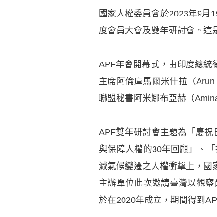
國家人權委員會於2023年9月
度會員大會及雙年研討會。這是
APF年會開幕式，由印度總統德
主席阿倫庫馬爾米什拉（Arun K
聯盟秘書阿米娜布亞赫（Amina
APF雙年研討會主題為「慶祝
與保障人權的30年回顧」、
減氣候變遷之人權衝擊上，國
主辦單位此次邀請臺灣以觀察
於在2020年成立，期間得到