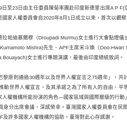
19日至23日由主任委員陳菊率團赴印度新德里出席A P 
國家人權委員會自2020年8月1日成立以來，首次以觀
拉帕迪慕爾穆（Droupadi Murmu)女士進行大會點
umamoto Mishra)先生、APF主席宋斗煥（Doo-Hwa
 Bouayach)女士進行專題演講，最後由印度總統致詞。
巴黎原則通過30週年以及世界人權宣言之75週年」，
「推動世界人權宣言，及其承諾之為了所有人的自由、平
家人權機構所能扮演的角色—國家區域與國際層級的行動
員身分出席會議，深感榮幸。臺灣國家人權委員會在民間
APF及許多國家人權機構的協助，臺灣對此心存感謝。