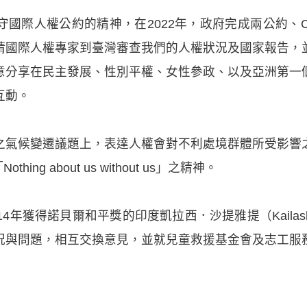
國際人權公約的精神，在2022年，政府完成兩公約、CRP
請國際人權專家到臺灣審查我們的人權狀況及國家報告，
意分享在民主發展、性別平權、女性參政、以及亞洲第一
互動。
之氣候變遷議題上，表達人權會對不利處境群體所受影響
ng about us without us」之精神。
年獲得諾貝爾和平獎的印度凱拉西．沙提雅提（Kailash S
況與問題，相互交換意見，並就兒童救援基金會及志工服