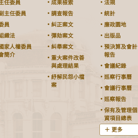
主任委員
成果檢索
法規
副主任委員
調查報告
統計
委員
糾正案文
廉政園地
組織法
彈劾案文
出版品
國家人權委員
糾舉案文
預決算及會計
會簡介
報告
重大案件改善
與處理結果
會議紀錄
紓解民怨小檔
巡察行事曆
案
會議行事曆
巡察報告
保有及管理個
資項目總表
更多