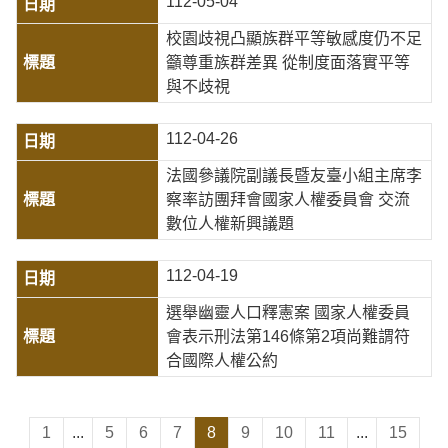
112-05-04
校園歧視凸顯族群平等敏感度仍不足
籲尊重族群差異 從制度面落實平等
與不歧視
112-04-26
法國參議院副議長暨友臺小組主席李
察率訪團拜會國家人權委員會 交流
數位人權新興議題
112-04-19
選舉幽靈人口釋憲案 國家人權委員
會表示刑法第146條第2項尚難謂符
合國際人權公約
1
...
5
6
7
8
9
10
11
...
15