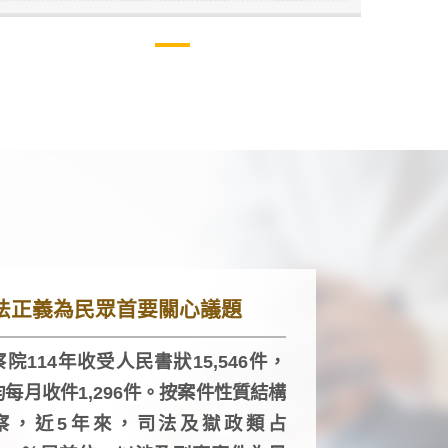
法正義為民眾首要關心議題
院114年收受人民書狀15,546件，
均每月收件1,296件。按案件性質結構
察，近5年來，司法及獄政類占