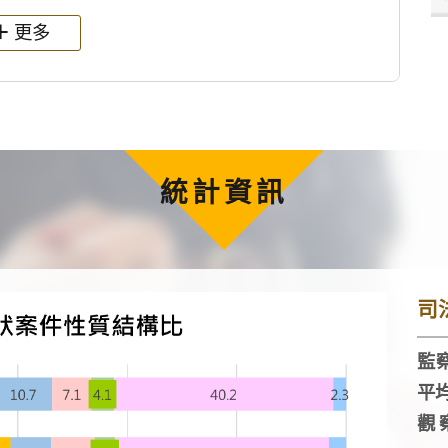
更多
統計資訊
司
監察
平
觀