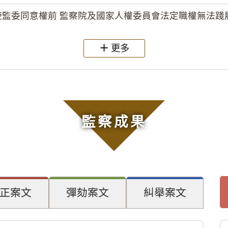
監委同意權前 監察院及國家人權委員會法定職權無法踐履
更多
監察成果
正案文
彈劾案文
糾舉案文