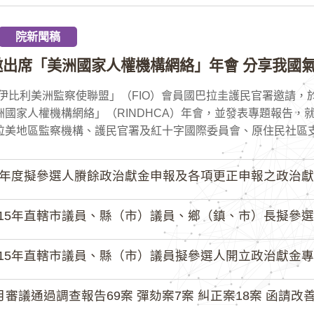
院新聞稿
邀出席「美洲國家人權機構網絡」年會 分享我國氣
伊比利美洲監察使聯盟」（FIO）會員國巴拉圭護民官署邀請，於
洲國家人權機構網絡」（RINDHCA）年會，並發表專題報告，
拉美地區監察機構、護民官署及紅十字國際委員會、原住民社區支持
4年度擬參選人賸餘政治獻金申報及各項更正申報之政治獻
15年直轄市議員、縣（市）議員、鄉（鎮、市）長擬參選人開立
15年直轄市議員、縣（市）議員擬參選人開立政治獻金專戶共計
月審議通過調查報告69案 彈劾案7案 糾正案18案 函請改善