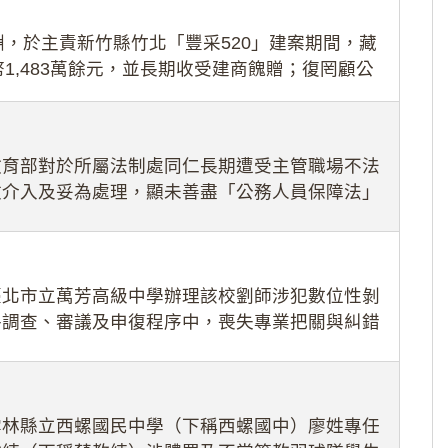
，於主責新竹縣竹北「豐采520」建案期間，藏
1,483萬餘元，並長期收受建商餽贈；復罔顧公
期間
教育部對於所屬法制處同仁長期遭受主管職場不法
效介入及妥為處理，顯未善盡「公務人員保障法」
護公務人員
臺北市立萬芳高級中學辦理該校劉師涉犯數位性剝
件調查、審議及申復程序中，喪失專業把關與糾錯
審酌師生不
雲林縣立西螺國民中學（下稱西螺國中）廖姓專任