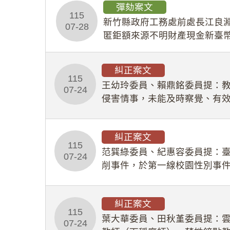
彈劾案文
115
新竹縣政府工務處前處長江良淵
07-28
匿鉅額來源不明財產現金新臺幣
共安全，圖利默許建商於停工
糾正案文
115
王幼玲委員、賴鼎銘委員提：
07-24
侵害情事，未能及時察覺、有
及「職業安全衛生法」所定維
糾正案文
115
范巽綠委員、紀惠容委員提：
07-24
削事件，於第一線校園性別事
功能，不僅首份調查報告漏未
糾正案文
115
葉大華委員、田秋堇委員提：
07-24