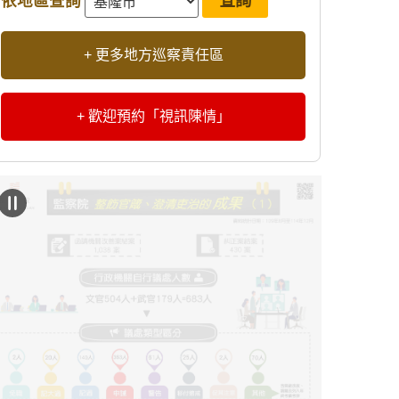
依地區查詢
+ 更多地方巡察責任區
+ 歡迎預約「視訊陳情」