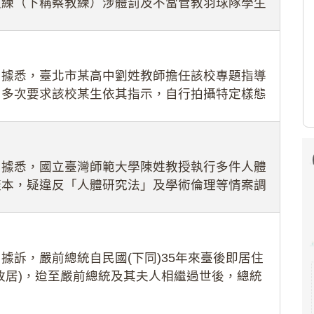
教練（下稱蔡教練）涉體罰及不當管教羽球隊學生
理會議（下
：據悉，臺北市某高中劉姓教師擔任該校專題指導
，多次要求該校某生依其指示，自行拍攝特定樣態
生因畏懼成
：據悉，國立臺灣師範大學陳姓教授執行多件人體
樣本，疑違反「人體研究法」及學術倫理等情案調
據訴，嚴前總統自民國(下同)35年來臺後即居住
故居)，迨至嚴前總統及其夫人相繼過世後，總統
住