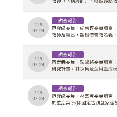
教師（下稱廖師）、蔡姓鐘點
等行為，歷經該校校園事件處
調查報告
115
范巽綠委員、紀惠容委員調查
07-24
教師及組長，詎假借管教名義
性影像並以手機傳送劉師。該
調查報告
115
蔡崇義委員、賴鼎銘委員調查
07-24
研究計畫，其採集及運用血液
查報告。(115教調31)
調查報告
115
范巽綠委員、林盛豐委員調查：
07-24
於重慶寓所(即國定古蹟嚴家淦
府於89年間函請其家屬繼續留