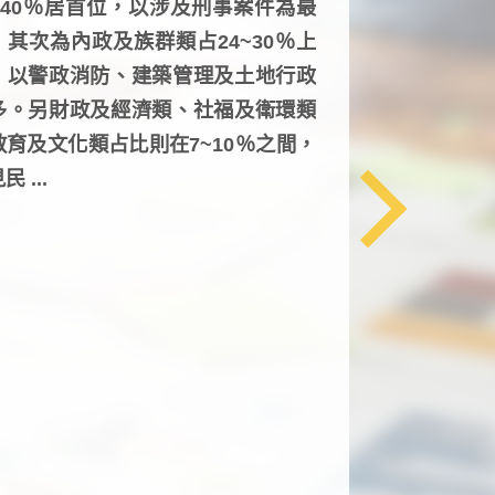
6~40％居首位，以涉及刑事案件為最
，其次為內政及族群類占24~30％上
，以警政消防、建築管理及土地行政
多。另財政及經濟類、社福及衛環類
教育及文化類占比則在7~10％之間，
民 ...