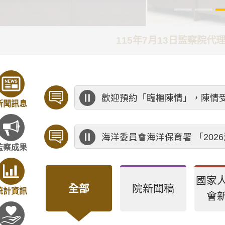
115年7月13日監察院
歡迎預約「臨櫃陳情」，陳情
新聞訊息
海洋委員會海洋保育署 「20
監察成果
國家
全部
院新聞稿
統計資訊
會