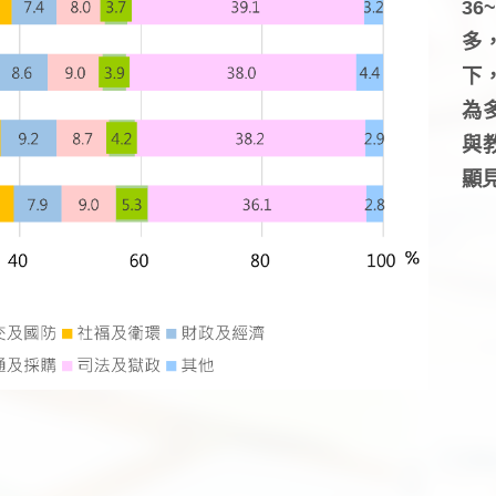
3
多
下
為
與
顯見