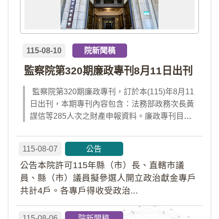
115-08-10
院新聞稿
監察院第320期廉政專刊8月11日出刊
監察院第320期廉政專刊，訂於本(115)年8月11
日出刊，本期專刊內容包含：法務部政務次長黃
謀信等285人次之財產申報資料。廉政專刊目次
請見附件檔案，或前往監察院「陽光法令主題
網」查閱；專刊完整內容，請於出刊當日點選首
115-08-07
公告
頁「公告園地」內「廉政專刊電子書」及「財產
公告本院許可115年縣（市）長、直轄市議
申報公告資料」查閱。
員、縣（市）議員擬參選人開立政治獻金專戶
共計4戶。各專戶得收受政治...
115-08-06
院新聞稿