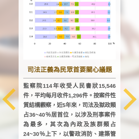
司法正義為民眾首要關心議題
監察院114年收受人民書狀15,546
件，平均每月收件1,296件。按案件性
監察
質結構觀察，近5年來，司法及獄政類
均每
占36~40％居首位，以涉及刑事案件
證，
為最多，其次為內政及族群類占
調卷
24~30％上下，以警政消防、建築管