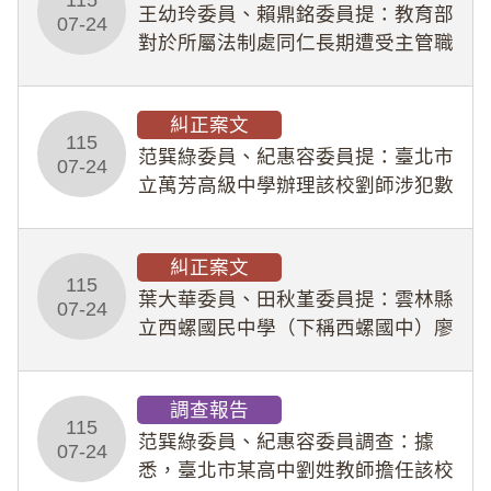
王幼玲委員、賴鼎銘委員提：教育部
於停工期間
07-24
對於所屬法制處同仁長期遭受主管職
場不法侵害情事，未能及時察覺、有
效介入及妥為處理，顯未善盡「公務
糾正案文
人員保障法」及「職業安全衛生法」
115
所定維護公務人員
范巽綠委員、紀惠容委員提：臺北市
07-24
立萬芳高級中學辦理該校劉師涉犯數
位性剝削事件，於第一線校園性別事
件調查、審議及申復程序中，喪失專
糾正案文
業把關與糾錯功能，不僅首份調查報
115
告漏未審酌師生不
葉大華委員、田秋堇委員提：雲林縣
07-24
立西螺國民中學（下稱西螺國中）廖
姓專任教師（下稱廖師）、蔡姓鐘點
教練（下稱蔡教練）涉體罰及不當管
調查報告
教羽球隊學生等行為，歷經該校校園
115
事件處理會議（下
范巽綠委員、紀惠容委員調查：據
07-24
悉，臺北市某高中劉姓教師擔任該校