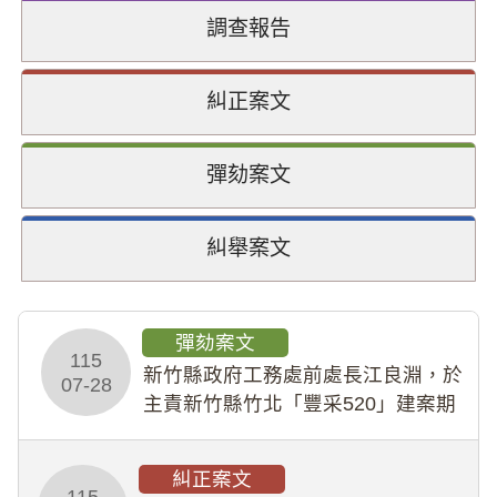
調查報告
糾正案文
彈劾案文
糾舉案文
彈劾案文
115
新竹縣政府工務處前處長江良淵，於
07-28
主責新竹縣竹北「豐采520」建案期
間，藏匿鉅額來源不明財產現金新臺
幣1,483萬餘元，並長期收受建商餽
糾正案文
贈；復罔顧公共安全，圖利默許建商
115