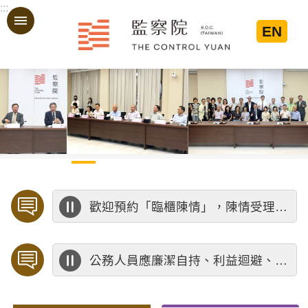
:::
跳到主要內容區塊
EN
:::
歡迎預約「臨櫃陳情」，陳情受理中心將優先排定人員與您接談，釐清案情爭點後收案處理，以節省您的寶貴時間。
公務人員應廉潔自持、利益迴避、依法公正執行公務～考試院公務人員保障暨培訓委員會～