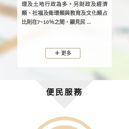
詢會
理及土地行政為多。另財政及經濟
次及
類、社福及衛環類與教育及文化類占
審議
比則在7~10％之間，顯見民 ...
人，
政機關
更多
便民服務