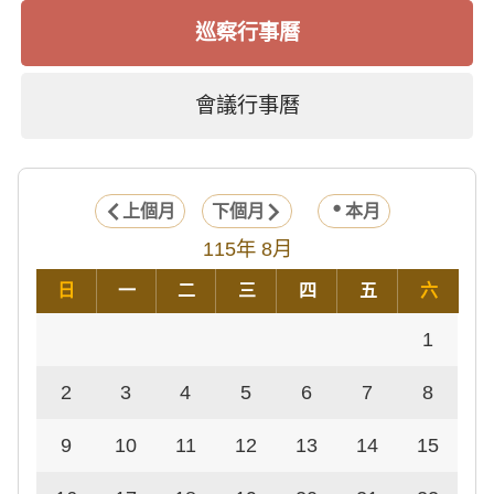
巡察行事曆
會議行事曆
上個月
下個月
本月
115年 8月
日
一
二
三
四
五
六
1
2
3
4
5
6
7
8
9
10
11
12
13
14
15