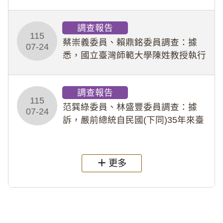
專題指導教師及組長，詎假借管教名
義，多次要求該校某生依其指示，自
調查報告
行拍攝特定樣態性影像並以手機傳送
115
劉師。該生因畏懼成
蔡崇義委員、賴鼎銘委員調查：據
07-24
悉，國立臺灣師範大學陳姓教授執行
多件人體研究計畫，其採集及運用血
液樣本，疑違反「人體研究法」及學
調查報告
術倫理等情案調查報告。(115教調
115
31)
范巽綠委員、林盛豐委員調查：據
07-24
訴，嚴前總統自民國(下同)35年來臺
後即居住於重慶寓所(即國定古蹟嚴家
淦故居)，迨至嚴前總統及其夫人相繼
過世後，總統府於89年間函請其家屬
更多
繼續留住