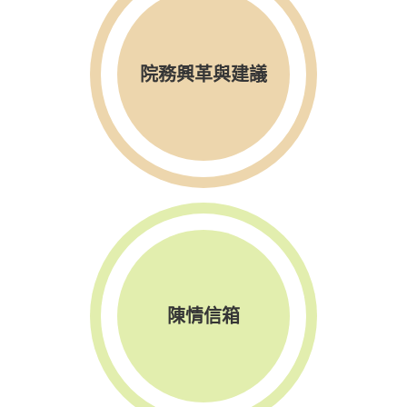
院務興革與建議
陳情信箱