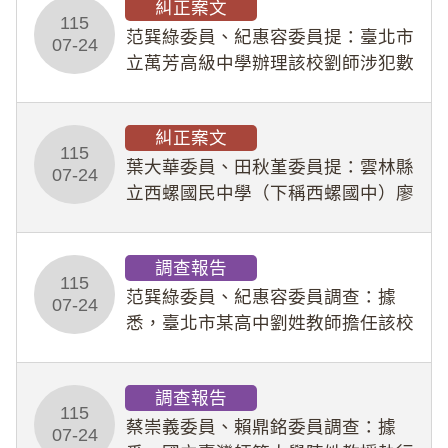
糾正案文
人員保障法」及「職業安全衛生法」
115
所定維護公務人員
范巽綠委員、紀惠容委員提：臺北市
07-24
立萬芳高級中學辦理該校劉師涉犯數
位性剝削事件，於第一線校園性別事
件調查、審議及申復程序中，喪失專
糾正案文
業把關與糾錯功能，不僅首份調查報
115
告漏未審酌師生不
葉大華委員、田秋堇委員提：雲林縣
07-24
立西螺國民中學（下稱西螺國中）廖
姓專任教師（下稱廖師）、蔡姓鐘點
教練（下稱蔡教練）涉體罰及不當管
調查報告
教羽球隊學生等行為，歷經該校校園
115
事件處理會議（下
范巽綠委員、紀惠容委員調查：據
07-24
悉，臺北市某高中劉姓教師擔任該校
專題指導教師及組長，詎假借管教名
義，多次要求該校某生依其指示，自
調查報告
行拍攝特定樣態性影像並以手機傳送
115
劉師。該生因畏懼成
蔡崇義委員、賴鼎銘委員調查：據
07-24