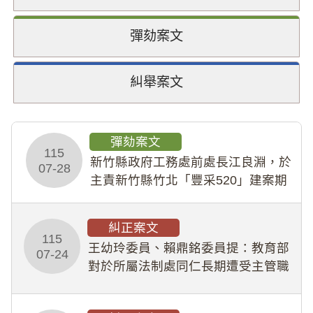
彈劾案文
糾舉案文
彈劾案文
115
新竹縣政府工務處前處長江良淵，於
07-28
主責新竹縣竹北「豐采520」建案期
間，藏匿鉅額來源不明財產現金新臺
幣1,483萬餘元，並長期收受建商餽
糾正案文
贈；復罔顧公共安全，圖利默許建商
115
王幼玲委員、賴鼎銘委員提：教育部
於停工期間
07-24
對於所屬法制處同仁長期遭受主管職
場不法侵害情事，未能及時察覺、有
效介入及妥為處理，顯未善盡「公務