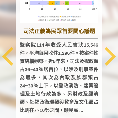
司法正義為民眾首要關心議題
監察院114年收受人民書狀15,546
件，平均每月收件1,296件。按案件性
監察
質結構觀察，近5年來，司法及獄政類
均每
占36~40％居首位，以涉及刑事案件
證，
為最多，其次為內政及族群類占
調卷
24~30％上下，以警政消防、建築管
詢會
理及土地行政為多。另財政及經濟
次及
類、社福及衛環類與教育及文化類占
審議
比則在7~10％之間，顯見民 ...
人，