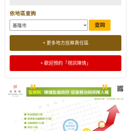
依地區查詢
+ 更多地方巡察責任區
+ 歡迎預約「視訊陳情」