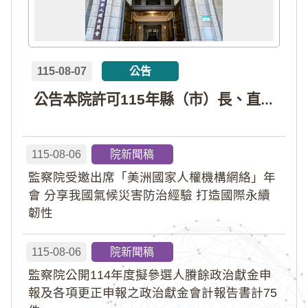
115-08-07
公告
公告本院許可115年縣（市）長、直轄市議員、縣（市）議員擬參選人開立政治獻金專戶共計4戶。各專戶得收受政治獻金期間為自專戶許可設立日起至115年11月27日止，專戶名冊詳如附件。
115-08-06
院新聞稿
監察院受邀出席「美洲國家人權機構網絡」年
會 分享我國氣候災害防治經驗 打造國際永續
韌性
115-08-06
院新聞稿
監察院公開114年度擬參選人賸餘政治獻金申
報及各項更正申報之政治獻金會計報告書計75