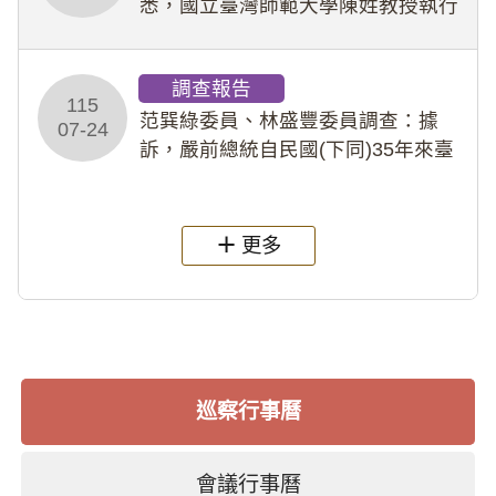
悉，國立臺灣師範大學陳姓教授執行
多件人體研究計畫，其採集及運用血
液樣本，疑違反「人體研究法」及學
調查報告
術倫理等情案調查報告。(115教調
115
31)
范巽綠委員、林盛豐委員調查：據
07-24
訴，嚴前總統自民國(下同)35年來臺
後即居住於重慶寓所(即國定古蹟嚴家
淦故居)，迨至嚴前總統及其夫人相繼
過世後，總統府於89年間函請其家屬
更多
繼續留住
巡察行事曆
會議行事曆