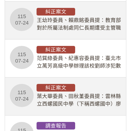
幣1,483萬餘元，並長期收受建商餽
糾正案文
贈；復罔顧公共安全，圖利默許建商
115
王幼玲委員、賴鼎銘委員提：教育部
於停工期間
07-24
對於所屬法制處同仁長期遭受主管職
場不法侵害情事，未能及時察覺、有
效介入及妥為處理，顯未善盡「公務
糾正案文
人員保障法」及「職業安全衛生法」
115
所定維護公務人員
范巽綠委員、紀惠容委員提：臺北市
07-24
立萬芳高級中學辦理該校劉師涉犯數
位性剝削事件，於第一線校園性別事
件調查、審議及申復程序中，喪失專
糾正案文
業把關與糾錯功能，不僅首份調查報
115
告漏未審酌師生不
葉大華委員、田秋堇委員提：雲林縣
07-24
立西螺國民中學（下稱西螺國中）廖
姓專任教師（下稱廖師）、蔡姓鐘點
教練（下稱蔡教練）涉體罰及不當管
調查報告
教羽球隊學生等行為，歷經該校校園
115