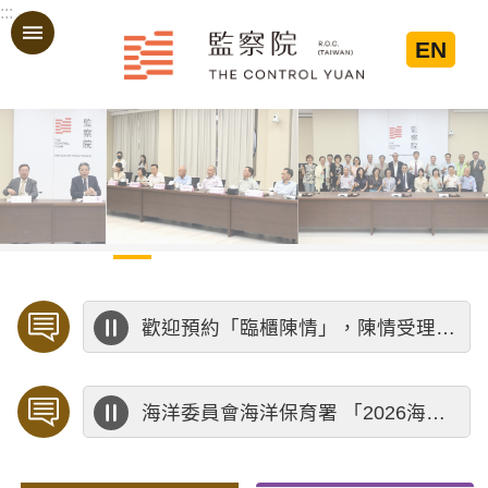
:::
跳到主要內容區塊
EN
:::
歡迎預約「臨櫃陳情」，陳情受理中心將優先排定人員與您接談，釐清案情爭點後收案處理，以節省您的寶貴時間。
海洋委員會海洋保育署 「2026海洋保育創意短影音競賽」活動