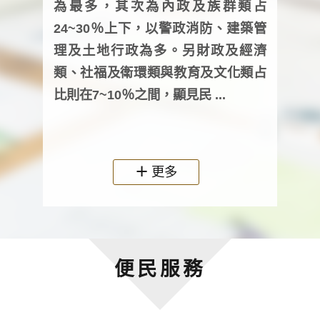
為最多，其次為內政及族群類占
調卷
24~30％上下，以警政消防、建築管
詢會
理及土地行政為多。另財政及經濟
次及
類、社福及衛環類與教育及文化類占
審議
比則在7~10％之間，顯見民 ...
人，
政機關
更多
便民服務