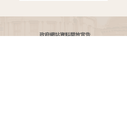
:::
政府網站資料開放宣告
網站安全政策
隱私權保護政策
聯絡我們
交通資訊
地址：100216臺北市中正區忠孝東路一段 2 號
電話：(02) 2341-3183，陳情諮詢專線：(02) 2341-
3183轉662
專線服務時間：週一至週五(例假日除外)09：00至
12：00，13：30至17：00。