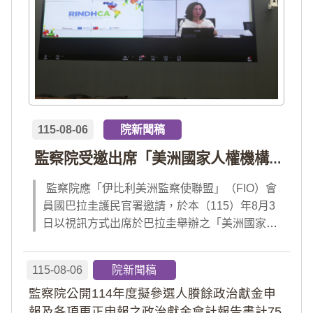
115-08-06
院新聞稿
監察院受邀出席「美洲國家人權機構網絡」年會 分享我國氣候災害防治經驗 打造國際永續韌性
監察院應「伊比利美洲監察使聯盟」（FIO）會
員國巴拉圭護民官署邀請，於本（115）年8月3
日以視訊方式出席於巴拉圭舉辦之「美洲國家人
權機構網絡」（RINDHCA）年會，並發表專題
報告，就美洲地區環境災害、氣候緊急狀態與人
115-08-06
院新聞稿
權風險等議題，與拉美地區監察機構、護民官署
監察院公開114年度擬參選人賸餘政治獻金申
及紅十字國際委員會、原住民社區支持組織...
報及各項更正申報之政治獻金會計報告書計75