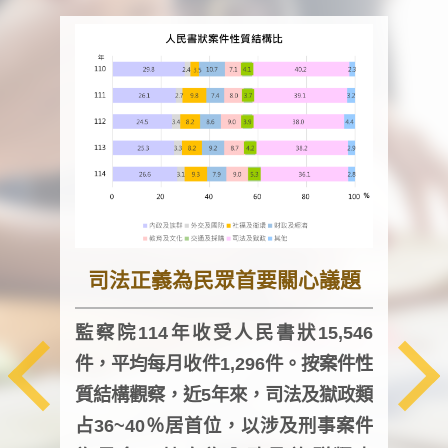
司法正義為民眾首要關心議題
監察院114年收受人民書狀15,546
件，平均每月收件1,296件。按案件性
監察
質結構觀察，近5年來，司法及獄政類
均每
占36~40％居首位，以涉及刑事案件
證，