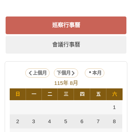
巡察行事曆
會議行事曆
上個月
下個月
本月
115年 8月
日
一
二
三
四
五
六
1
2
3
4
5
6
7
8