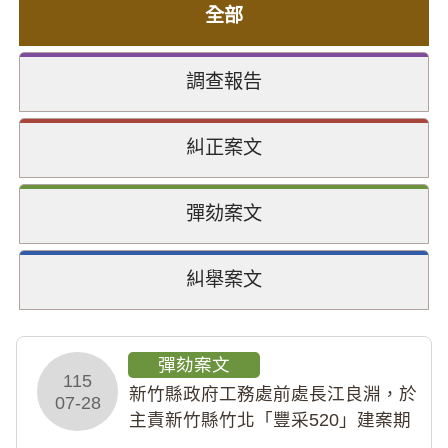
全部
調查報告
糾正案文
彈劾案文
糾舉案文
彈劾案文
115
新竹縣政府工務處前處長江良淵，於
07-28
主責新竹縣竹北「豐采520」建案期
間，藏匿鉅額來源不明財產現金新臺