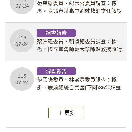
事件處理會議（下
范巽綠委員、紀惠容委員調查：據
07-24
悉，臺北市某高中劉姓教師擔任該校
專題指導教師及組長，詎假借管教名
義，多次要求該校某生依其指示，自
調查報告
行拍攝特定樣態性影像並以手機傳送
115
劉師。該生因畏懼成
蔡崇義委員、賴鼎銘委員調查：據
07-24
悉，國立臺灣師範大學陳姓教授執行
多件人體研究計畫，其採集及運用血
液樣本，疑違反「人體研究法」及學
調查報告
術倫理等情案調查報告。(115教調
115
31)
范巽綠委員、林盛豐委員調查：據
07-24
訴，嚴前總統自民國(下同)35年來臺
後即居住於重慶寓所(即國定古蹟嚴家
淦故居)，迨至嚴前總統及其夫人相繼
過世後，總統府於89年間函請其家屬
更多
繼續留住