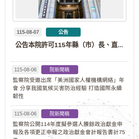
115-08-07
公告
公告本院許可115年縣（市）長、直轄市議員、縣（市）議員擬參選人開立政治獻金專戶共計4戶。各專戶得收受政治獻金期間為自專戶許可設立日起至115年11月27日止，專戶名冊詳如附件。
115-08-06
院新聞稿
監察院受邀出席「美洲國家人權機構網絡」年
會 分享我國氣候災害防治經驗 打造國際永續
韌性
115-08-06
院新聞稿
監察院公開114年度擬參選人賸餘政治獻金申
報及各項更正申報之政治獻金會計報告書計75