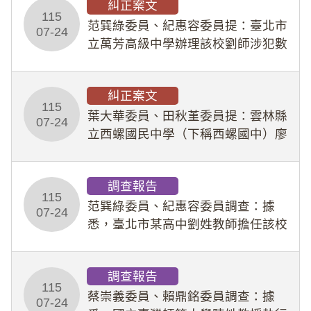
糾正案文
人員保障法」及「職業安全衛生法」
115
所定維護公務人員
范巽綠委員、紀惠容委員提：臺北市
07-24
立萬芳高級中學辦理該校劉師涉犯數
位性剝削事件，於第一線校園性別事
件調查、審議及申復程序中，喪失專
糾正案文
業把關與糾錯功能，不僅首份調查報
115
告漏未審酌師生不
葉大華委員、田秋堇委員提：雲林縣
07-24
立西螺國民中學（下稱西螺國中）廖
姓專任教師（下稱廖師）、蔡姓鐘點
教練（下稱蔡教練）涉體罰及不當管
調查報告
教羽球隊學生等行為，歷經該校校園
115
事件處理會議（下
范巽綠委員、紀惠容委員調查：據
07-24
悉，臺北市某高中劉姓教師擔任該校
專題指導教師及組長，詎假借管教名
義，多次要求該校某生依其指示，自
調查報告
行拍攝特定樣態性影像並以手機傳送
115
劉師。該生因畏懼成
蔡崇義委員、賴鼎銘委員調查：據
07-24