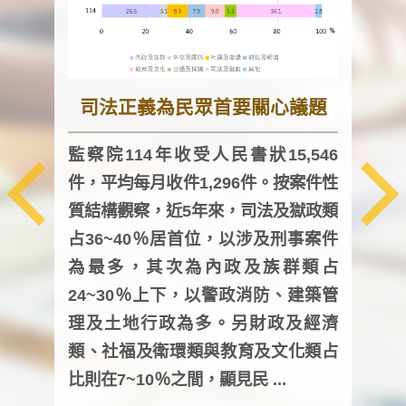
司法正義為民眾首要關心議題
監察院114年收受人民書狀15,546
件，平均每月收件1,296件。按案件性
監察
質結構觀察，近5年來，司法及獄政類
均每
占36~40％居首位，以涉及刑事案件
證，
為最多，其次為內政及族群類占
調卷
24~30％上下，以警政消防、建築管
詢會
理及土地行政為多。另財政及經濟
次及
類、社福及衛環類與教育及文化類占
審議
比則在7~10％之間，顯見民 ...
人，