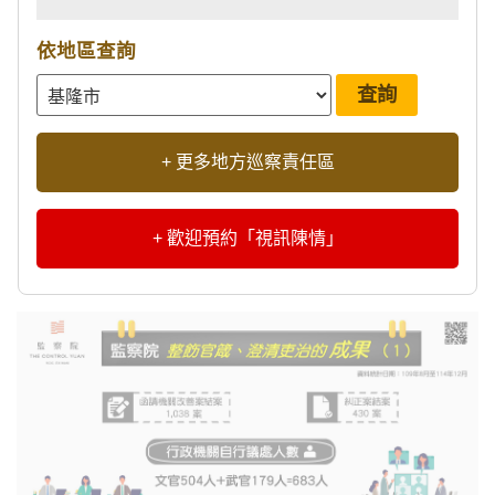
依地區查詢
+ 更多地方巡察責任區
+ 歡迎預約「視訊陳情」