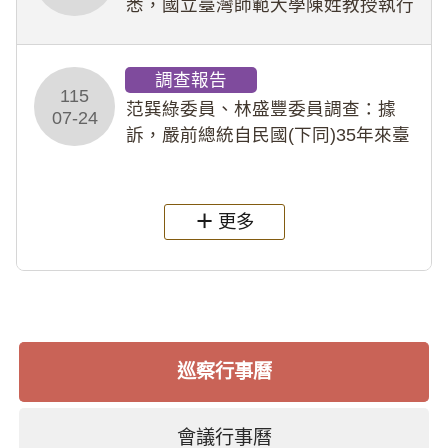
悉，國立臺灣師範大學陳姓教授執行
多件人體研究計畫，其採集及運用血
液樣本，疑違反「人體研究法」及學
調查報告
術倫理等情案調查報告。(115教調
115
31)
范巽綠委員、林盛豐委員調查：據
07-24
訴，嚴前總統自民國(下同)35年來臺
後即居住於重慶寓所(即國定古蹟嚴家
淦故居)，迨至嚴前總統及其夫人相繼
過世後，總統府於89年間函請其家屬
更多
繼續留住
巡察行事曆
會議行事曆