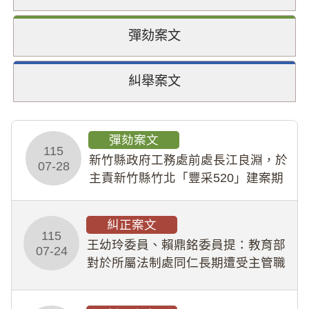
彈劾案文
糾舉案文
彈劾案文
115
新竹縣政府工務處前處長江良淵，於
07-28
主責新竹縣竹北「豐采520」建案期
間，藏匿鉅額來源不明財產現金新臺
幣1,483萬餘元，並長期收受建商餽
糾正案文
贈；復罔顧公共安全，圖利默許建商
115
王幼玲委員、賴鼎銘委員提：教育部
於停工期間
07-24
對於所屬法制處同仁長期遭受主管職
場不法侵害情事，未能及時察覺、有
效介入及妥為處理，顯未善盡「公務