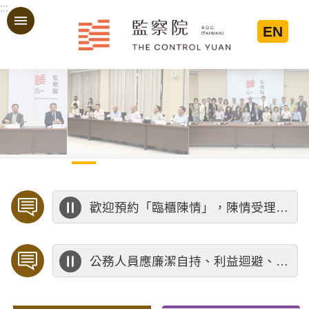
:::
跳到主要內容區塊
EN
:::
歡迎預約「臨櫃陳情」，陳情受理中心將優先排定人員與您接談，釐清案情爭點後收案處理，以節省您的寶貴時間。
公務人員應廉潔自持、利益迴避、依法公正執行公務～考試院公務人員保障暨培訓委員會～