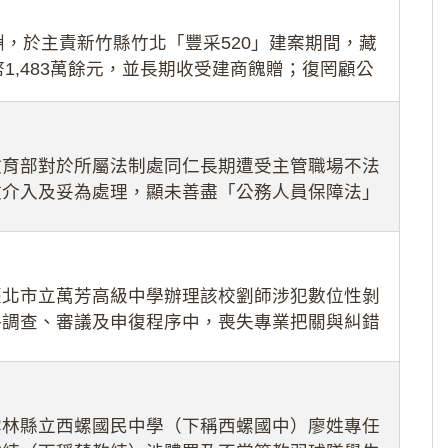
，於主責新竹縣竹北「豐采520」建案期間，藏
1,483萬餘元，並長期收受建商餽贈；復罔顧公
期間
教育部對於所屬法制處同仁長期遭受主管職場不法
效介入及妥為處理，顯未善盡「公務人員保障法」
護公務人員
臺北市立萬芳高級中學辦理該校劉師涉犯數位性剝
件調查、審議及申復程序中，喪失專業把關與糾錯
審酌師生不
雲林縣立西螺國民中學（下稱西螺國中）廖姓專任