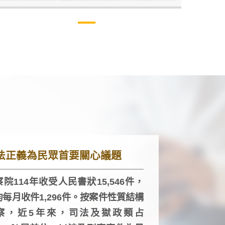
法正義為民眾首要關心議題
院114年收受人民書狀15,546件，
均每月收件1,296件。按案件性質結構
察，近5年來，司法及獄政類占