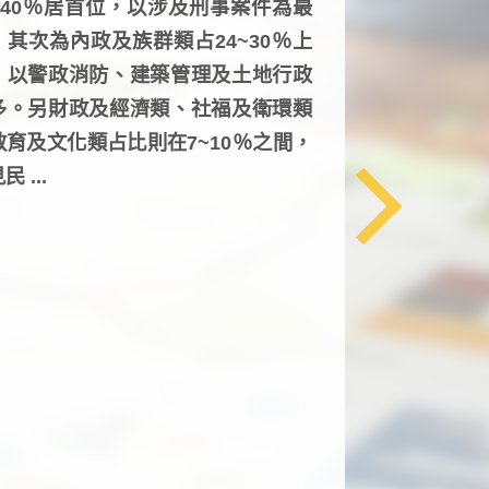
6~40％居首位，以涉及刑事案件為最
，其次為內政及族群類占24~30％上
，以警政消防、建築管理及土地行政
多。另財政及經濟類、社福及衛環類
教育及文化類占比則在7~10％之間，
民 ...