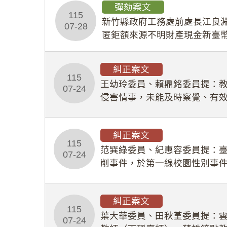
彈劾案文
115
新竹縣政府工務處前處長江良淵
07-28
匿鉅額來源不明財產現金新臺幣
共安全，圖利默許建商於停工
糾正案文
115
王幼玲委員、賴鼎銘委員提：
07-24
侵害情事，未能及時察覺、有
及「職業安全衛生法」所定維
糾正案文
115
范巽綠委員、紀惠容委員提：
07-24
削事件，於第一線校園性別事
功能，不僅首份調查報告漏未
糾正案文
115
葉大華委員、田秋堇委員提：
07-24