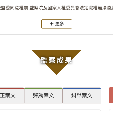
監委同意權前 監察院及國家人權委員會法定職權無法踐履
更多
監察成果
正案文
彈劾案文
糾舉案文