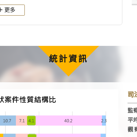
更多
統計資訊
司
監察
平
觀