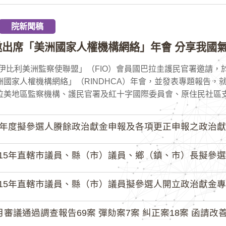
院新聞稿
邀出席「美洲國家人權機構網絡」年會 分享我國氣
伊比利美洲監察使聯盟」（FIO）會員國巴拉圭護民官署邀請，於
洲國家人權機構網絡」（RINDHCA）年會，並發表專題報告，
拉美地區監察機構、護民官署及紅十字國際委員會、原住民社區支持
4年度擬參選人賸餘政治獻金申報及各項更正申報之政治獻
15年直轄市議員、縣（市）議員、鄉（鎮、市）長擬參選人開立
15年直轄市議員、縣（市）議員擬參選人開立政治獻金專戶共計
月審議通過調查報告69案 彈劾案7案 糾正案18案 函請改善