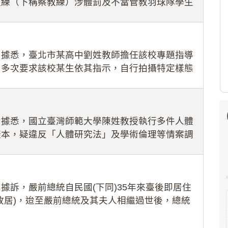
教練（下稱蔡教練）涉體罰及不當管教羽球隊學生
理會議（下
：據悉，臺北市某高中劉姓教師擔任該校專題指導
，多次要求該校某生依其指示，自行拍攝特定樣態
生因畏懼成
：據悉，國立臺灣師範大學陳姓教授執行多件人體
樣本，疑違反「人體研究法」及學術倫理等情案調
據訴，嚴前總統自民國(下同)35年來臺後即居住
故居)，迨至嚴前總統及其夫人相繼過世後，總統
住