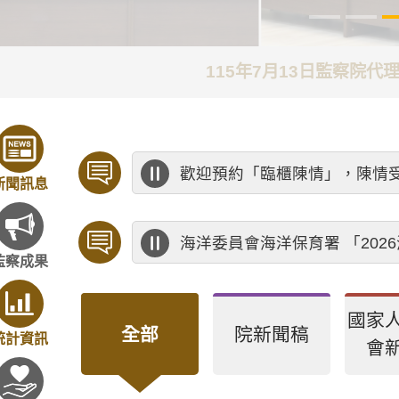
115年7月13日監察院
歡迎預約「臨櫃陳情」，陳情
新聞訊息
海洋委員會海洋保育署 「20
監察成果
國家
全部
院新聞稿
統計資訊
會