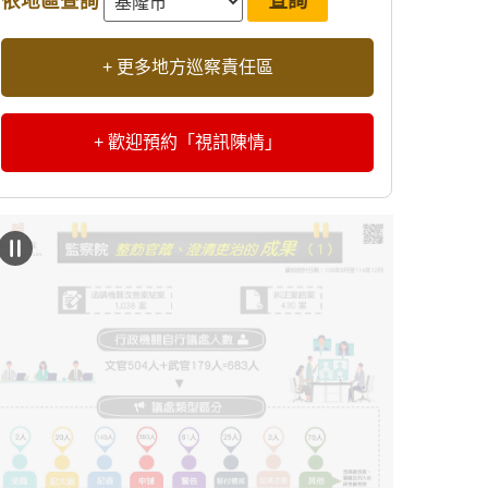
依地區查詢
+ 更多地方巡察責任區
+ 歡迎預約「視訊陳情」