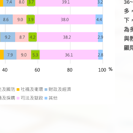
3
多
下
為
與
顯見