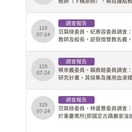
教師（下稱廖師）、蔡姓鐘點
等行為，歷經該校校園事件處
調查報告
115
范巽綠委員、紀惠容委員調查
07-24
教師及組長，詎假借管教名義
性影像並以手機傳送劉師。該
調查報告
115
蔡崇義委員、賴鼎銘委員調查
07-24
研究計畫，其採集及運用血液
查報告。(115教調31)
調查報告
115
范巽綠委員、林盛豐委員調查：
07-24
於重慶寓所(即國定古蹟嚴家淦
府於89年間函請其家屬繼續留