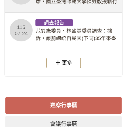
悉，國立臺灣師範大學陳姓教授執行
多件人體研究計畫，其採集及運用血
液樣本，疑違反「人體研究法」及學
調查報告
術倫理等情案調查報告。(115教調
115
31)
范巽綠委員、林盛豐委員調查：據
07-24
訴，嚴前總統自民國(下同)35年來臺
後即居住於重慶寓所(即國定古蹟嚴家
淦故居)，迨至嚴前總統及其夫人相繼
過世後，總統府於89年間函請其家屬
更多
繼續留住
巡察行事曆
會議行事曆