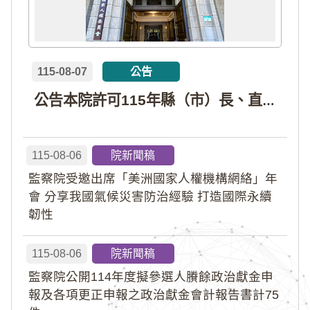
115-08-07
公告
公告本院許可115年縣（市）長、直轄市議員、縣（市）議員擬參選人開立政治獻金專戶共計4戶。各專戶得收受政治獻金期間為自專戶許可設立日起至115年11月27日止，專戶名冊詳如附件。
115-08-06
院新聞稿
監察院受邀出席「美洲國家人權機構網絡」年
會 分享我國氣候災害防治經驗 打造國際永續
韌性
115-08-06
院新聞稿
監察院公開114年度擬參選人賸餘政治獻金申
報及各項更正申報之政治獻金會計報告書計75