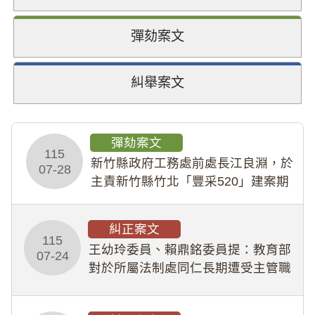
彈劾案文
糾舉案文
彈劾案文
115
新竹縣政府工務處前處長江良淵，於
07-28
主責新竹縣竹北「豐采520」建案期
間，藏匿鉅額來源不明財產現金新臺
幣1,483萬餘元，並長期收受建商餽
糾正案文
贈；復罔顧公共安全，圖利默許建商
115
王幼玲委員、賴鼎銘委員提：教育部
於停工期間
07-24
對於所屬法制處同仁長期遭受主管職
場不法侵害情事，未能及時察覺、有
效介入及妥為處理，顯未善盡「公務