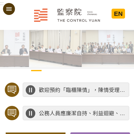
:::
跳到主要內容區塊
EN
:::
歡迎預約「臨櫃陳情」，陳情受理中心將優先排定人員與您接談，釐清案情爭點後收案處理，以節省您的寶貴時間。
公務人員應廉潔自持、利益迴避、依法公正執行公務～考試院公務人員保障暨培訓委員會～