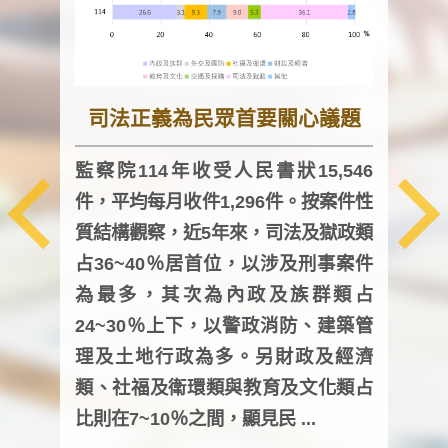
司法正義為民眾首要關心議題
監察院114年收受人民書狀15,546
件，平均每月收件1,296件。按案件性
監察
質結構觀察，近5年來，司法及獄政類
均每
占36~40％居首位，以涉及刑事案件
證，
為最多，其次為內政及族群類占
調卷
24~30％上下，以警政消防、建築管
詢會
理及土地行政為多。另財政及經濟
次及
類、社福及衛環類與教育及文化類占
審議
比則在7~10％之間，顯見民 ...
人，