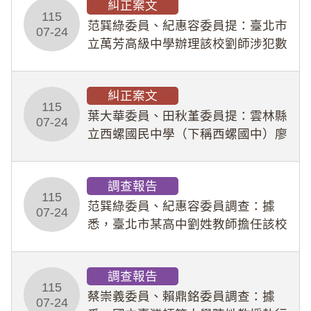
糾正案文
人員保障法」及「職業安全衛生法」
115
所定維護公務人員
范巽綠委員、紀惠容委員提：臺北市
07-24
立萬芳高級中學辦理該校劉師涉犯數
位性剝削事件，於第一線校園性別事
件調查、審議及申復程序中，喪失專
糾正案文
業把關與糾錯功能，不僅首份調查報
115
告漏未審酌師生不
葉大華委員、田秋堇委員提：雲林縣
07-24
立西螺國民中學（下稱西螺國中）廖
姓專任教師（下稱廖師）、蔡姓鐘點
教練（下稱蔡教練）涉體罰及不當管
調查報告
教羽球隊學生等行為，歷經該校校園
115
事件處理會議（下
范巽綠委員、紀惠容委員調查：據
07-24
悉，臺北市某高中劉姓教師擔任該校
專題指導教師及組長，詎假借管教名
義，多次要求該校某生依其指示，自
調查報告
行拍攝特定樣態性影像並以手機傳送
115
劉師。該生因畏懼成
蔡崇義委員、賴鼎銘委員調查：據
07-24