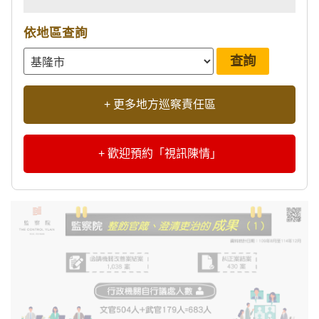
依地區查詢
+ 更多地方巡察責任區
+ 歡迎預約「視訊陳情」