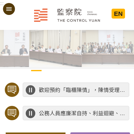
:::
跳到主要內容區塊
EN
:::
歡迎預約「臨櫃陳情」，陳情受理中心將優先排定人員與您接談，釐清案情爭點後收案處理，以節省您的寶貴時間。
公務人員應廉潔自持、利益迴避、依法公正執行公務～考試院公務人員保障暨培訓委員會～