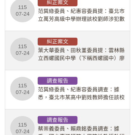
糾正案文
人員保障法」及「職業安全衛生法」
115
所定維護公務人員
范巽綠委員、紀惠容委員提：臺北市
07-24
立萬芳高級中學辦理該校劉師涉犯數
位性剝削事件，於第一線校園性別事
件調查、審議及申復程序中，喪失專
糾正案文
業把關與糾錯功能，不僅首份調查報
115
告漏未審酌師生不
葉大華委員、田秋堇委員提：雲林縣
07-24
立西螺國民中學（下稱西螺國中）廖
姓專任教師（下稱廖師）、蔡姓鐘點
教練（下稱蔡教練）涉體罰及不當管
調查報告
教羽球隊學生等行為，歷經該校校園
115
事件處理會議（下
范巽綠委員、紀惠容委員調查：據
07-24
悉，臺北市某高中劉姓教師擔任該校
專題指導教師及組長，詎假借管教名
義，多次要求該校某生依其指示，自
調查報告
行拍攝特定樣態性影像並以手機傳送
115
劉師。該生因畏懼成
蔡崇義委員、賴鼎銘委員調查：據
07-24