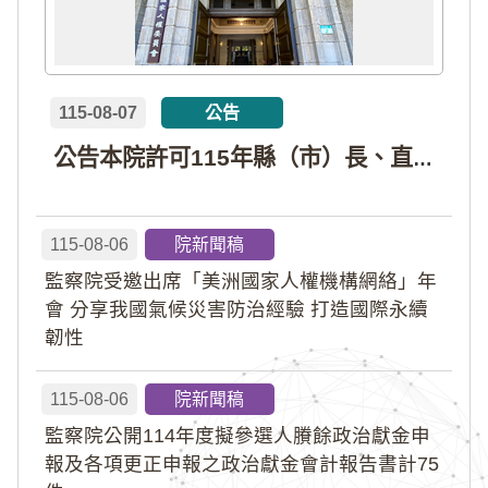
115-08-07
公告
公告本院許可115年縣（市）長、直轄市議員、縣（市）議員擬參選人開立政治獻金專戶共計4戶。各專戶得收受政治獻金期間為自專戶許可設立日起至115年11月27日止，專戶名冊詳如附件。
115-08-06
院新聞稿
監察院受邀出席「美洲國家人權機構網絡」年
會 分享我國氣候災害防治經驗 打造國際永續
韌性
115-08-06
院新聞稿
監察院公開114年度擬參選人賸餘政治獻金申
報及各項更正申報之政治獻金會計報告書計75