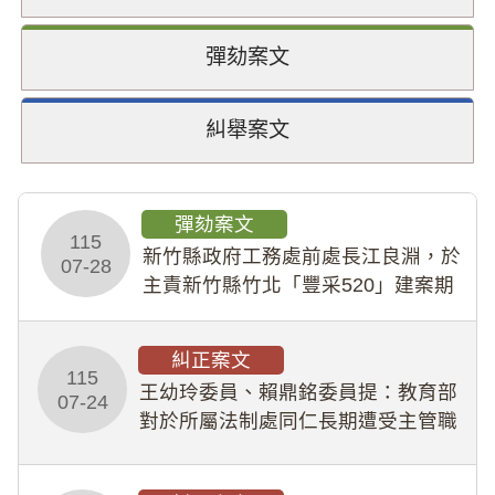
彈劾案文
糾舉案文
彈劾案文
115
新竹縣政府工務處前處長江良淵，於
07-28
主責新竹縣竹北「豐采520」建案期
間，藏匿鉅額來源不明財產現金新臺
幣1,483萬餘元，並長期收受建商餽
糾正案文
贈；復罔顧公共安全，圖利默許建商
115
王幼玲委員、賴鼎銘委員提：教育部
於停工期間
07-24
對於所屬法制處同仁長期遭受主管職
場不法侵害情事，未能及時察覺、有
效介入及妥為處理，顯未善盡「公務