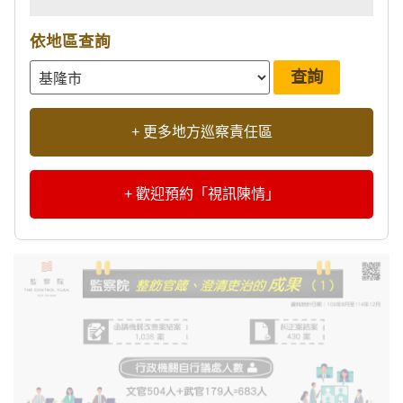
依地區查詢
+ 更多地方巡察責任區
+ 歡迎預約「視訊陳情」