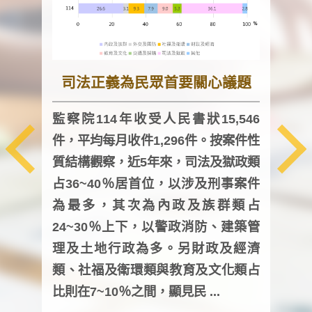
司法正義為民眾首要關心議題
監察院114年收受人民書狀15,546
件，平均每月收件1,296件。按案件性
監察
質結構觀察，近5年來，司法及獄政類
均每
占36~40％居首位，以涉及刑事案件
證，
為最多，其次為內政及族群類占
調卷
24~30％上下，以警政消防、建築管
詢會
理及土地行政為多。另財政及經濟
次及
類、社福及衛環類與教育及文化類占
審議
比則在7~10％之間，顯見民 ...
人，