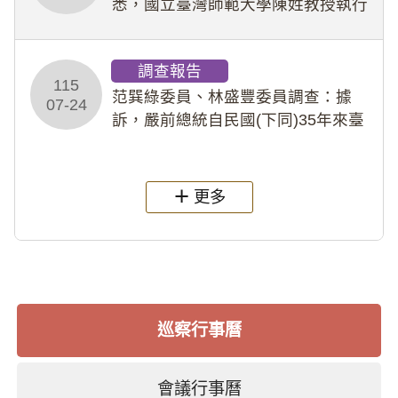
悉，國立臺灣師範大學陳姓教授執行
多件人體研究計畫，其採集及運用血
液樣本，疑違反「人體研究法」及學
調查報告
術倫理等情案調查報告。(115教調
115
31)
范巽綠委員、林盛豐委員調查：據
07-24
訴，嚴前總統自民國(下同)35年來臺
後即居住於重慶寓所(即國定古蹟嚴家
淦故居)，迨至嚴前總統及其夫人相繼
過世後，總統府於89年間函請其家屬
更多
繼續留住
巡察行事曆
會議行事曆