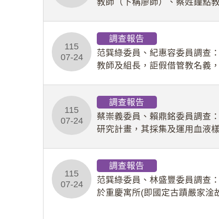
教師（下稱廖師）、蔡姓鐘點
等行為，歷經該校校園事件處
調查報告
115
范巽綠委員、紀惠容委員調查
07-24
教師及組長，詎假借管教名義
性影像並以手機傳送劉師。該
調查報告
115
蔡崇義委員、賴鼎銘委員調查
07-24
研究計畫，其採集及運用血液
查報告。(115教調31)
調查報告
115
范巽綠委員、林盛豐委員調查：
07-24
於重慶寓所(即國定古蹟嚴家淦
府於89年間函請其家屬繼續留