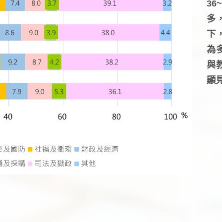
3
多
下
為
與
顯見