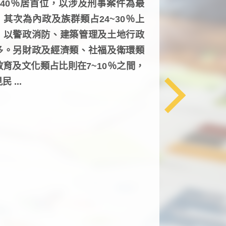
6~40％居首位，以涉及刑事案件為最
，其次為內政及族群類占24~30％上
，以警政消防、建築管理及土地行政
多。另財政及經濟類、社福及衛環類
教育及文化類占比則在7~10％之間，
民 ...