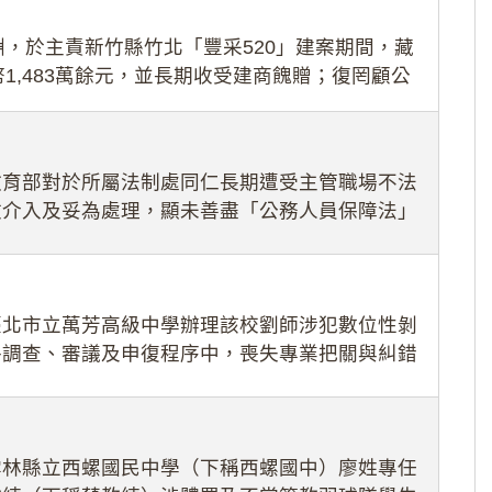
，於主責新竹縣竹北「豐采520」建案期間，藏
1,483萬餘元，並長期收受建商餽贈；復罔顧公
期間
教育部對於所屬法制處同仁長期遭受主管職場不法
效介入及妥為處理，顯未善盡「公務人員保障法」
護公務人員
臺北市立萬芳高級中學辦理該校劉師涉犯數位性剝
件調查、審議及申復程序中，喪失專業把關與糾錯
審酌師生不
雲林縣立西螺國民中學（下稱西螺國中）廖姓專任