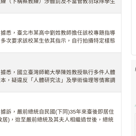
教練（下稱蔡教練）涉體罰及不當管教羽球隊學生
理會議（下
：據悉，臺北市某高中劉姓教師擔任該校專題指導
，多次要求該校某生依其指示，自行拍攝特定樣態
生因畏懼成
：據悉，國立臺灣師範大學陳姓教授執行多件人體
樣本，疑違反「人體研究法」及學術倫理等情案調
據訴，嚴前總統自民國(下同)35年來臺後即居住
故居)，迨至嚴前總統及其夫人相繼過世後，總統
住