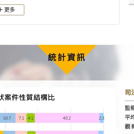
更多
統計資訊
司
監察
平
觀