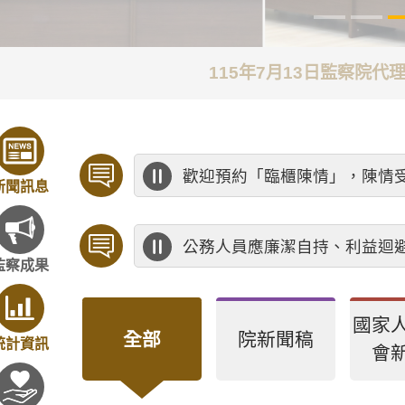
115年7月13日監察院
歡迎預約「臨櫃陳情」，陳情
新聞訊息
公務人員應廉潔自持、利益迴
監察成果
國家
全部
院新聞稿
統計資訊
會