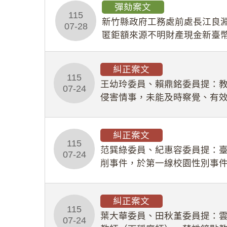
彈劾案文
115
新竹縣政府工務處前處長江良淵
07-28
匿鉅額來源不明財產現金新臺幣
共安全，圖利默許建商於停工
糾正案文
115
王幼玲委員、賴鼎銘委員提：
07-24
侵害情事，未能及時察覺、有
及「職業安全衛生法」所定維
糾正案文
115
范巽綠委員、紀惠容委員提：
07-24
削事件，於第一線校園性別事
功能，不僅首份調查報告漏未
糾正案文
115
葉大華委員、田秋堇委員提：
07-24