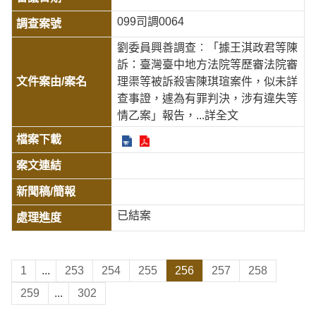
099司調0064
劉委員興善調查︰「據王淇政君等陳
訴：臺灣臺中地方法院等歷審法院審
理渠等被訴殺害陳琪瑄案件，似未詳
查事證，遽為有罪判決，涉有違失等
情乙案」報告，
...詳全文
已結案
1
...
253
254
255
256
257
258
259
...
302