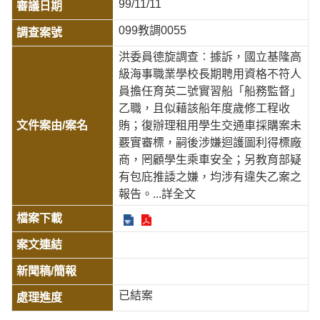
99/11/11
099教調0055
洪委員德旋調查︰據訴，國立基隆高
級海事職業學校長期聘用資格不符人
員擔任育英二號實習船「船務監督」
乙職，且似藉該船年度歲修工程收
賄；復辦理租用學生交通車採購案未
覈實審標，嗣後涉嫌迴護圖利得標廠
商，罔顧學生乘車安全；另教育部疑
有包庇推諉之嫌，均涉有違失乙案之
報告。
...詳全文
已結案