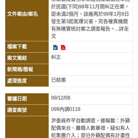
於民國(下同)98年11月間糾正在案，
詎未滿2個月，該廠再於99年1月8日
發生第3起氣爆災害，究各權責機關
有無確實檢討案之調查報告。
...詳全
文
糾正
已結案
99/12/08
099內調0118
尹委員祚芊自動調查，據報載：外籍
配偶來台、離婚人數暴增，疑似有人
蛇集團介入；部分外籍配偶有計畫性