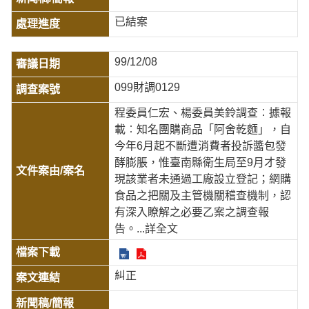
已結案
99/12/08
099財調0129
程委員仁宏、楊委員美鈴調查︰據報
載︰知名團購商品「阿舍乾麵」，自
今年6月起不斷遭消費者投訴醬包發
酵膨脹，惟臺南縣衛生局至9月才發
現該業者未通過工廠設立登記；網購
食品之把關及主管機關稽查機制，認
有深入瞭解之必要乙案之調查報
告。
...詳全文
糾正