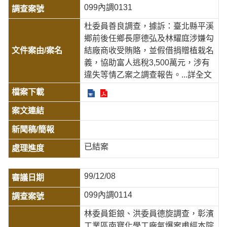
099內調0131
杜委員善良調查，據訴：臺北縣平溪
鄉前後任鄉長廖德弘及林耀庭涉嫌勾
結廠商收受賄賂，並假借捐贈植栽名
義，協助富人逃稅3,500萬元，涉有
違失等情乙案之調查報告。
...詳全文
已結案
99/12/08
099內調0114
林委員鉅鋃、洪委員德旋調查，彰濱
工業區南寶化學工廠氣爆案甫經本院