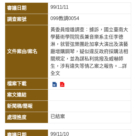
99/11/11
099教調0054
黃委員煌雄調查︰據訴，國立臺南大
學藝術學院院長兼音樂系主任李德
淋，就管弦樂團赴加拿大演出及演藝
廳增購鋼琴，疑似違反政府採購法相
關規定，並為謀私利挑撥及威嚇師
生，涉有違失等情乙案之報告。
...詳
全文
已結案
99/11/10