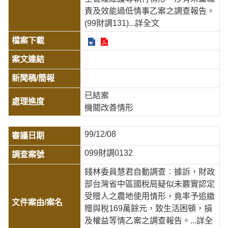
責及效能過低情事乙案之調查報告。
(99財調131)
...詳全文
已結案
機關改善情形
99/12/08
099財調0132
錢林委員慧君自動調查︰據訴，財政
部台灣省中區國稅局疑似未覈實認定
受贈人之農地使用情形，竟率予追繳
贈與稅169萬餘元，致生活困頓，損
及權益等情乙案之調查報告。
...詳全