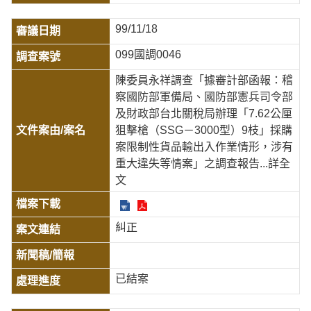
99/11/18
099國調0046
陳委員永祥調查「據審計部函報：稽
察國防部軍備局、國防部憲兵司令部
及財政部台北關稅局辦理「7.62公厘
狙擊槍（SSG－3000型）9枝」採購
案限制性貨品輸出入作業情形，涉有
重大違失等情案」之調查報告
...詳全
文
糾正
已結案