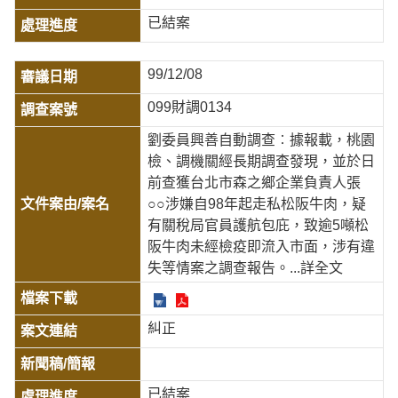
已結案
99/12/08
099財調0134
劉委員興善自動調查︰據報載，桃園
檢、調機關經長期調查發現，並於日
前查獲台北市森之鄉企業負責人張
○○涉嫌自98年起走私松阪牛肉，疑
有關稅局官員護航包庇，致逾5噸松
阪牛肉未經檢疫即流入市面，涉有違
失等情案之調查報告。
...詳全文
糾正
已結案