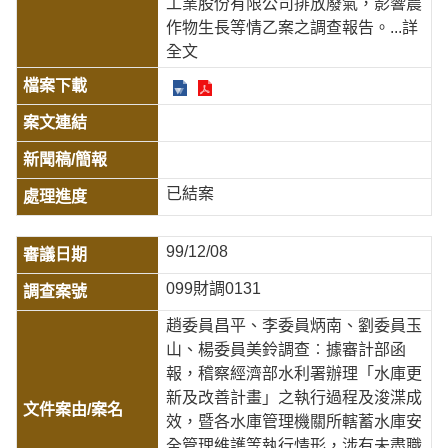
工業股份有限公司排放廢氣，影響農
作物生長等情乙案之調查報告。
...詳
全文
已結案
99/12/08
099財調0131
趙委員昌平、李委員炳南、劉委員玉
山、楊委員美鈴調查︰據審計部函
報，稽察經濟部水利署辦理「水庫更
新及改善計畫」之執行過程及浚渫成
效，暨各水庫管理機關所轄蓄水庫安
全管理維護等執行情形，涉有未盡職