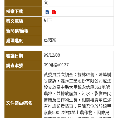
文
糾正
已結案
99/12/08
099財調0137
黃委員武次調查︰據林耀義、陳連樹
等陳訴，鑫工業股份有限公司違法
設立於臺中縣大甲鎮永信段361地號
農地，並排放廢氣、污水，影響居民
健康及農作物生長，相關權責單位涉
有推諉卸責情事；另陳君位於該鎮甲
嘉段500-2地號地上農作物，因偉晟