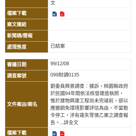
文
已結案
99/12/08
099財調0135
劉委員興善調查︰據訴，桃園縣政府
於民國94年間依法核發建造執照，
惟於建物興建工程尚未完竣前，卻以
應撤銷免環境影響評估為由，不當勒
令停工，涉有違失等情乙案之調查報
告。
...詳全文