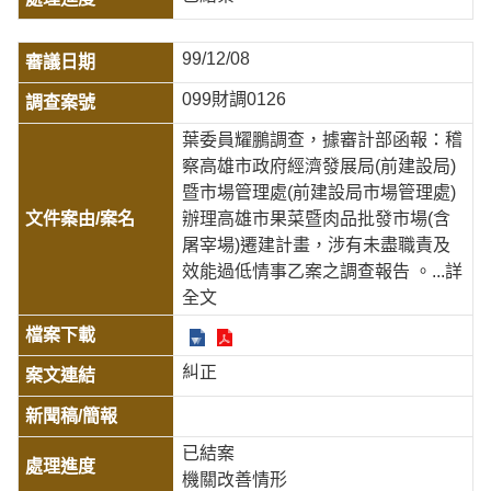
99/12/08
099財調0126
葉委員耀鵬調查，據審計部函報：稽
察高雄市政府經濟發展局(前建設局)
暨市場管理處(前建設局市場管理處)
辦理高雄市果菜暨肉品批發市場(含
屠宰場)遷建計畫，涉有未盡職責及
效能過低情事乙案之調查報告 。
...詳
全文
糾正
已結案
機關改善情形