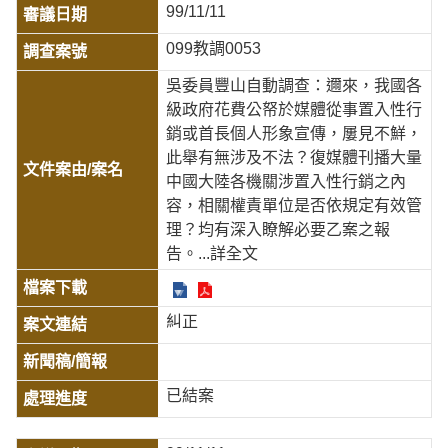
99/11/11
099教調0053
吳委員豐山自動調查：邇來，我國各
級政府花費公帑於媒體從事置入性行
銷或首長個人形象宣傳，屢見不鮮，
此舉有無涉及不法？復媒體刊播大量
中國大陸各機關涉置入性行銷之內
容，相關權責單位是否依規定有效管
理？均有深入瞭解必要乙案之報
告。
...詳全文
糾正
已結案