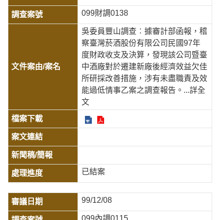
099財調0138
吳委員豐山調查︰據審計部函報，稽
察臺灣菸酒股份有限公司民國97年
度財政收支及決算，發現該公司暨臺
中酒廠對於遷建新廠後經濟效益欠佳
所研採改善措施，涉有未盡職責及效
能過低情事乙案之調查報告。
...詳全
文
已結案
99/12/08
099內調0115