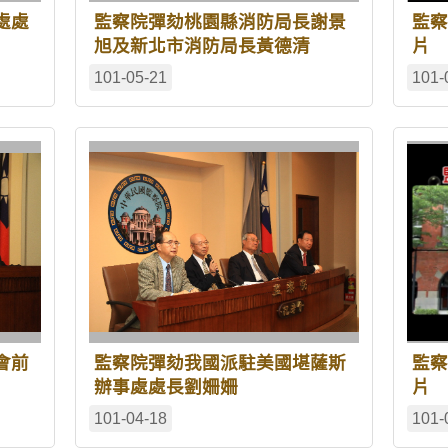
處處
監察院彈劾桃園縣消防局長謝景
監察
旭及新北市消防局長黃德清
片
101-05-21
101-
會前
監察院彈劾我國派駐美國堪薩斯
監察
辦事處處長劉姍姍
片
101-04-18
101-