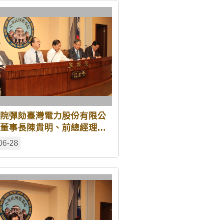
院彈劾臺灣電力股份有限公
董事長陳貴明、前總經理涂
、現任總經理李漢申及經濟
06-28
源局前局長葉惠青影音短片