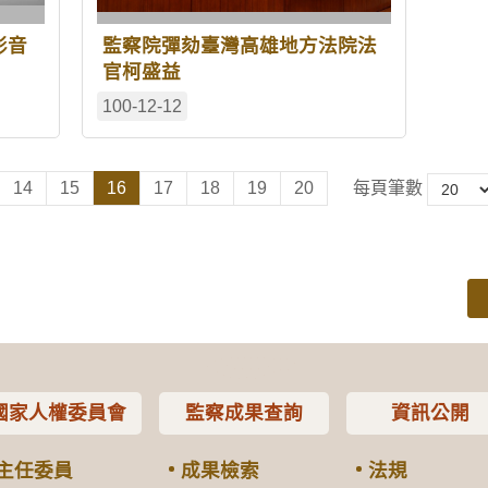
影音
監察院彈劾臺灣高雄地方法院法
官柯盛益
100-12-12
14
15
16
17
18
19
20
每頁筆數
國家人權委員會
監察成果查詢
資訊公開
主任委員
成果檢索
法規