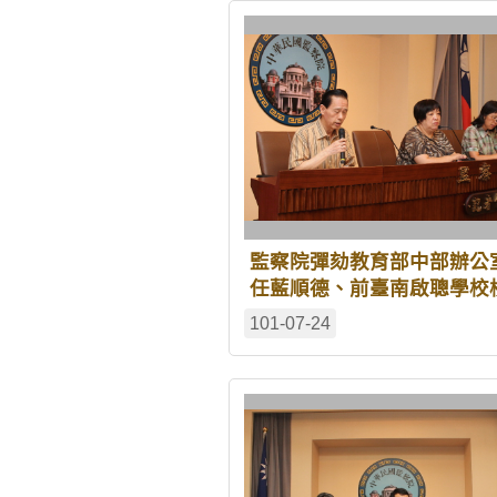
監察院彈劾教育部中部辦公
任藍順德、前臺南啟聰學校
林細貞等16人
101-07-24