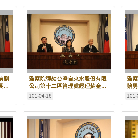
前副
監察院彈劾台灣自來水股份有限
監察
長史
公司第十二區管理處經理蘇金
貽男
秋
龍、工務課課長林正旺、工程員
101-04-16
101-
分局
劉中安
前課