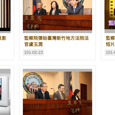
息影
監察院彈劾臺灣新竹地方法院法
監察
官盧玉潤
短片
101-02-23
101-