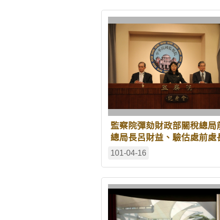
監察院彈劾財政部關稅總局
總局長呂財益、驗估處前處
中美、基隆關稅局前局長蔡
101-04-16
吉、前副局長張良章、六堵
前分局長黃銘章、劉聰明、
長周家屏、黃富崇