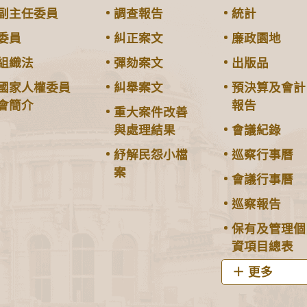
副主任委員
調查報告
統計
委員
糾正案文
廉政園地
組織法
彈劾案文
出版品
國家人權委員
糾舉案文
預決算及會計
會簡介
報告
重大案件改善
與處理結果
會議紀錄
紓解民怨小檔
巡察行事曆
案
會議行事曆
巡察報告
保有及管理個
資項目總表
更多