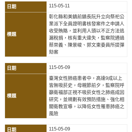
115-05-11
彰化縣和美鎮前鎮長阮升立向祭祀公
業派下全員證明書核發案件之申請人
收受賄賂，並利用人頭以不正方法逃
漏稅捐，核有重大違失，監察院通過
蔡崇義、陳景峻、郭文東委員所提彈
劾案
115-05-09
臺灣女性肺癌患者中，高達9成以上
皆無吸菸史，母親節前夕，監察院呼
籲衛福部正視不吸菸女性之肺癌成因
研究，並規劃有效預防措施、強化相
關衛教宣導，以降低女性罹患肺癌之
風險
115-05-09