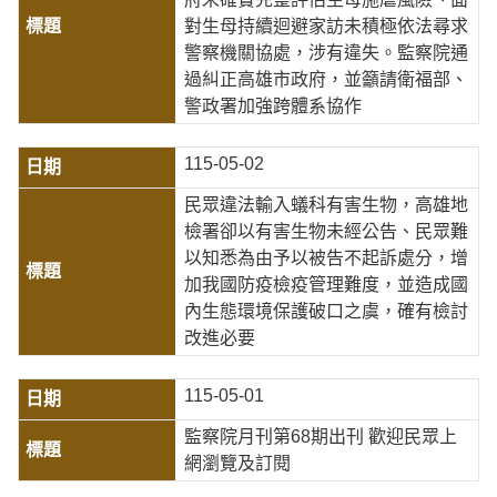
對生母持續迴避家訪未積極依法尋求
警察機關協處，涉有違失。監察院通
過糾正高雄市政府，並籲請衛福部、
警政署加強跨體系協作
115-05-02
民眾違法輸入蟻科有害生物，高雄地
檢署卻以有害生物未經公告、民眾難
以知悉為由予以被告不起訴處分，增
加我國防疫檢疫管理難度，並造成國
內生態環境保護破口之虞，確有檢討
改進必要
115-05-01
監察院月刊第68期出刊 歡迎民眾上
網瀏覽及訂閱