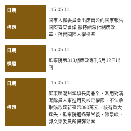
115-05-11
國家人權委員會出席兩公約國家報告
國際審查會議 籲持續深化制度改
革，落實國際人權標準
115-05-11
監察院第313期廉政專刊5月12日出
刊
115-05-11
屏東縣潮州鎮鎮長周品全，濫用對清
潔隊員人事進用及核定權限，不法收
取賄款達新臺幣390萬元，核有重大
違失，監察院通過蔡崇義、陳景峻、
郭文東委員所提彈劾案