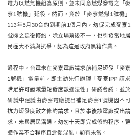
電力以燃氣機組為原則，並未同意燃煤發電之「麥
寮1號機」延役。然而，竟於「麥寮燃煤1號機」
113年5月30合約到期前1個月內，匆促完成麥寮1
號機之延役修約，除立場前後不一，也引發當地居
民極大不滿與抗爭，認為這是政府黑箱作業。
過程中，台電未在麥寮電廠請求前補足短發「麥寮
1號機」電量前，即主動先行辦理「麥寮IPP 請求
購足許可證減量短發度數適法性」研議會議，並於
研議中建議由麥寮電廠提出補足麥寮1號機因不可
抗力短發度數之修約請求，且於事後該電廠提出請
求，未與居民溝通，匆匆十天即完成修約程序，整
體作業不合程序且倉促混亂，顯有未當。