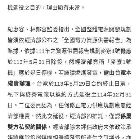
機延役之目的，理由顯有未當。
紀惠容、林郁容監委指出，全國整體電源開發規劃
皆須依經濟部公布之「全國電力資源供需報告」為
準據，依據111年之資源供需報告規劃麥寮1號機應
於113年5月31日除役，然經濟部竟稱「麥寮1號
機」應於是日停機，若繼續燃煤發電，
需由台電本
權責辦理
。台電於113年5月29日合約終止日前，
私下與麥寮電廠以換約方式延役至114年12月31
日。二位委員認為，任何修正電力供應規劃應屬經
濟部權責，然此次延役，經濟部卻推託，僅認
係屬
雙方私契約關係
，經濟部除未評估政府未依政策承
諾將應除役燃煤機組繼續發電所產生之爭議外，亦