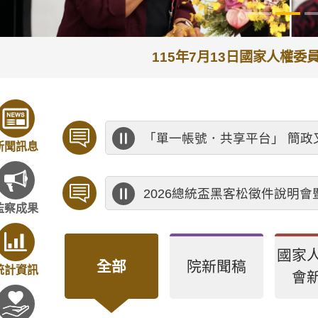
115年7月13日監察院
「單一帳號．共享平台」 簡政
新聞訊息
2026總統盃黑客松徵件說明
監察成果
國家
全部
院新聞稿
統計資訊
會