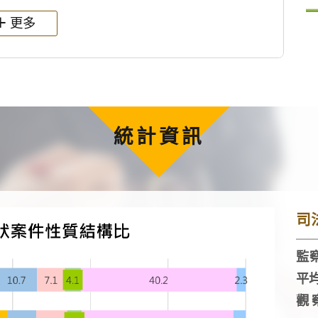
更多
統計資訊
司
監察
平
觀