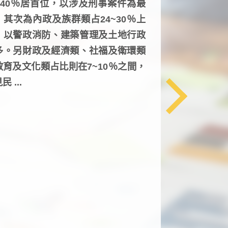
6~40％居首位，以涉及刑事案件為最
，其次為內政及族群類占24~30％上
，以警政消防、建築管理及土地行政
多。另財政及經濟類、社福及衛環類
教育及文化類占比則在7~10％之間，
民 ...