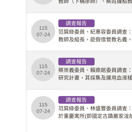
教師（下稱廖師）、蔡姓鐘點
等行為，歷經該校校園事件處
調查報告
115
范巽綠委員、紀惠容委員調查
07-24
教師及組長，詎假借管教名義
性影像並以手機傳送劉師。該
調查報告
115
蔡崇義委員、賴鼎銘委員調查
07-24
研究計畫，其採集及運用血液
查報告。(115教調31)
調查報告
115
范巽綠委員、林盛豐委員調查：
07-24
於重慶寓所(即國定古蹟嚴家淦
府於89年間函請其家屬繼續留