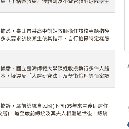
教練（下稱蔡教練）涉體罰及不當管教羽球隊學生
理會議（下
：據悉，臺北市某高中劉姓教師擔任該校專題指導
，多次要求該校某生依其指示，自行拍攝特定樣態
生因畏懼成
：據悉，國立臺灣師範大學陳姓教授執行多件人體
樣本，疑違反「人體研究法」及學術倫理等情案調
據訴，嚴前總統自民國(下同)35年來臺後即居住
故居)，迨至嚴前總統及其夫人相繼過世後，總統
住