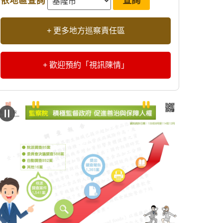
依地區查詢
+ 更多地方巡察責任區
+ 歡迎預約「視訊陳情」