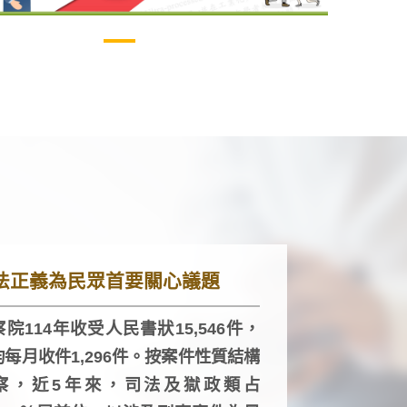
法正義為民眾首要關心議題
院114年收受人民書狀15,546件，
均每月收件1,296件。按案件性質結構
察，近5年來，司法及獄政類占