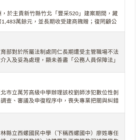
，於主責新竹縣竹北「豐采520」建案期間，藏
1,483萬餘元，並長期收受建商餽贈；復罔顧公
期間
教育部對於所屬法制處同仁長期遭受主管職場不法
效介入及妥為處理，顯未善盡「公務人員保障法」
護公務人員
臺北市立萬芳高級中學辦理該校劉師涉犯數位性剝
件調查、審議及申復程序中，喪失專業把關與糾錯
審酌師生不
雲林縣立西螺國民中學（下稱西螺國中）廖姓專任