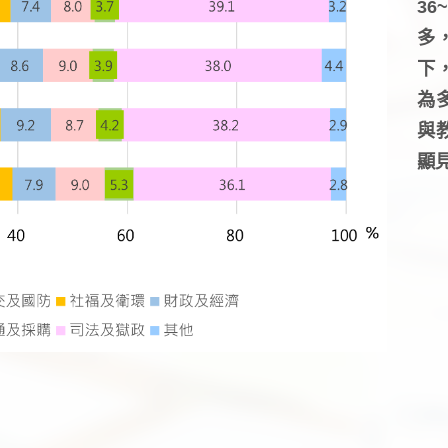
3
多
下
為
與
顯見