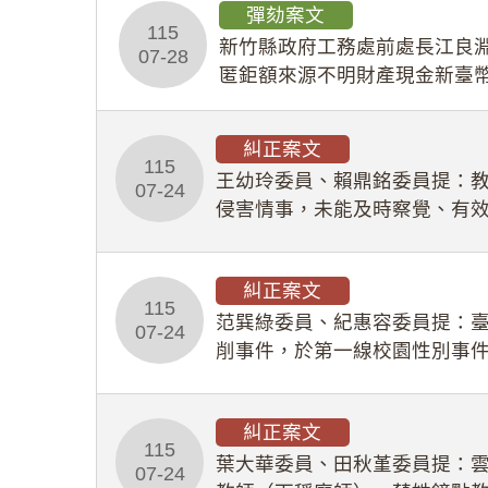
彈劾案文
115
新竹縣政府工務處前處長江良淵
07-28
匿鉅額來源不明財產現金新臺幣
共安全，圖利默許建商於停工
糾正案文
115
王幼玲委員、賴鼎銘委員提：
07-24
侵害情事，未能及時察覺、有
及「職業安全衛生法」所定維
糾正案文
115
范巽綠委員、紀惠容委員提：
07-24
削事件，於第一線校園性別事
功能，不僅首份調查報告漏未
糾正案文
115
葉大華委員、田秋堇委員提：
07-24