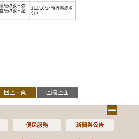
貳級改敘。張
112/10/14執行懲戒處
壹級改敘。趙
分。
回上一頁
回最上面
便民服務
新聞與公告