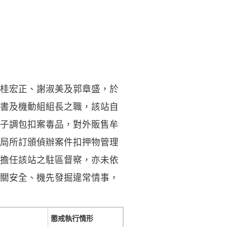
桂宏正、謝淑美及郭章盛，於
書及機動組組長之職，該站自
派份子調包扣案毒品，對外販售牟
局所訂頒偵辦案件扣押物管理
擔任該站之駐區督察，亦未依
關安全、機先發掘違常情事，
懲戒執行情形