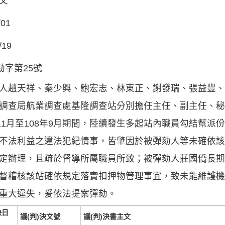
文
/01
/19
劾字第25號
人趙天祥、秦少興、鮑宏志、林東正、謝發瑞、張益豐、
調查局航業調查處基隆調查站分別擔任主任、副主任、秘
年11月至108年9月期間，陸續發生多起站內職員勾結幫
不法利益之違法犯紀情事，皆肇因於被彈劾人等未確依該
定辦理，且疏於督導所屬職員所致；被彈劾人莊國僑長期
督稽核該站確依規定落實扣押物管理事宜，致未能維護機
重大違失，爰依法提案彈劾。
決日
議(判)決文號
議(判)決書主文