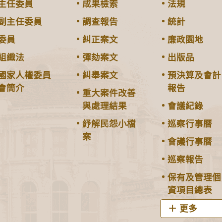
主任委員
成果檢索
法規
副主任委員
調查報告
統計
委員
糾正案文
廉政園地
組織法
彈劾案文
出版品
國家人權委員
糾舉案文
預決算及會計
會簡介
報告
重大案件改善
與處理結果
會議紀錄
紓解民怨小檔
巡察行事曆
案
會議行事曆
巡察報告
保有及管理個
資項目總表
更多