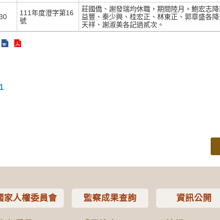
莊國僑、謝發瑞均休職，期間陸月。鮑宏志降
111年度澄字第16
30
益豐、秦少興、桂宏正、林東正、郭章盛各降
號
天祥、謝淑美各記過貳次。
1
國家人權委員會
監察成果查詢
資訊公開