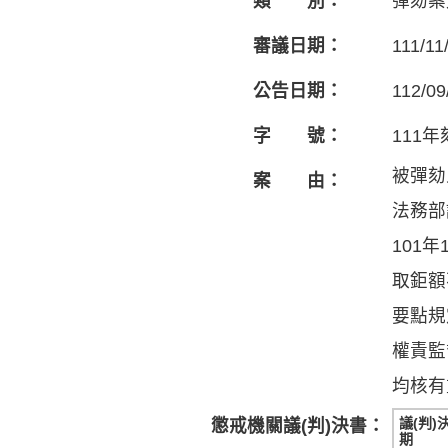
類 別：
彈劾案
審議日期：
111/11
公告日期：
112/09
字 號：
111年
被彈劾
案 由：
法務部
101
取鉅額
要點規
權責監
均核有
議(判)
懲戒機關議(判)決書：
期