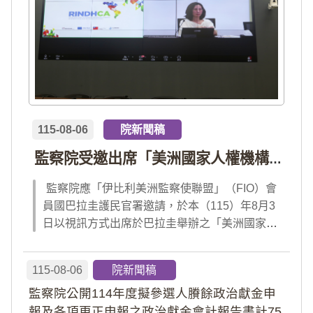
115-08-06
院新聞稿
監察院受邀出席「美洲國家人權機構網絡」年會 分享我國氣候災害防治經驗 打造國際永續韌性
監察院應「伊比利美洲監察使聯盟」（FIO）會
員國巴拉圭護民官署邀請，於本（115）年8月3
日以視訊方式出席於巴拉圭舉辦之「美洲國家人
權機構網絡」（RINDHCA）年會，並發表專題
報告，就美洲地區環境災害、氣候緊急狀態與人
115-08-06
院新聞稿
權風險等議題，與拉美地區監察機構、護民官署
監察院公開114年度擬參選人賸餘政治獻金申
及紅十字國際委員會、原住民社區支持組織...
報及各項更正申報之政治獻金會計報告書計75