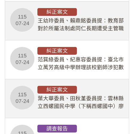
幣1,483萬餘元，並長期收受建商餽
糾正案文
贈；復罔顧公共安全，圖利默許建商
115
王幼玲委員、賴鼎銘委員提：教育部
於停工期間
07-24
對於所屬法制處同仁長期遭受主管職
場不法侵害情事，未能及時察覺、有
效介入及妥為處理，顯未善盡「公務
糾正案文
人員保障法」及「職業安全衛生法」
115
所定維護公務人員
范巽綠委員、紀惠容委員提：臺北市
07-24
立萬芳高級中學辦理該校劉師涉犯數
位性剝削事件，於第一線校園性別事
件調查、審議及申復程序中，喪失專
糾正案文
業把關與糾錯功能，不僅首份調查報
115
告漏未審酌師生不
葉大華委員、田秋堇委員提：雲林縣
07-24
立西螺國民中學（下稱西螺國中）廖
姓專任教師（下稱廖師）、蔡姓鐘點
教練（下稱蔡教練）涉體罰及不當管
調查報告
教羽球隊學生等行為，歷經該校校園
115