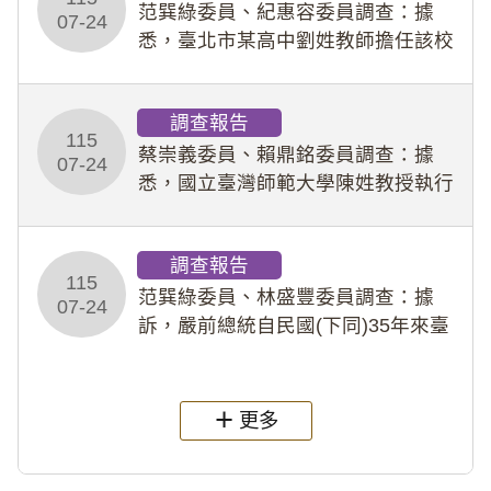
事件處理會議（下
范巽綠委員、紀惠容委員調查：據
07-24
悉，臺北市某高中劉姓教師擔任該校
專題指導教師及組長，詎假借管教名
義，多次要求該校某生依其指示，自
調查報告
行拍攝特定樣態性影像並以手機傳送
115
劉師。該生因畏懼成
蔡崇義委員、賴鼎銘委員調查：據
07-24
悉，國立臺灣師範大學陳姓教授執行
多件人體研究計畫，其採集及運用血
液樣本，疑違反「人體研究法」及學
調查報告
術倫理等情案調查報告。(115教調
115
31)
范巽綠委員、林盛豐委員調查：據
07-24
訴，嚴前總統自民國(下同)35年來臺
後即居住於重慶寓所(即國定古蹟嚴家
淦故居)，迨至嚴前總統及其夫人相繼
過世後，總統府於89年間函請其家屬
更多
繼續留住