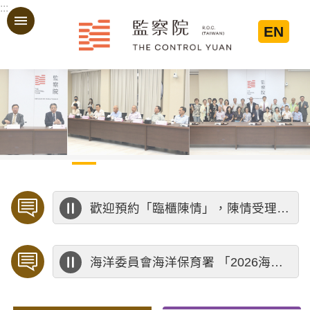
:::
跳到主要內容區塊
EN
:::
歡迎預約「臨櫃陳情」，陳情受理中心將優先排定人員與您接談，釐清案情爭點後收案處理，以節省您的寶貴時間。
海洋委員會海洋保育署 「2026海洋保育創意短影音競賽」活動