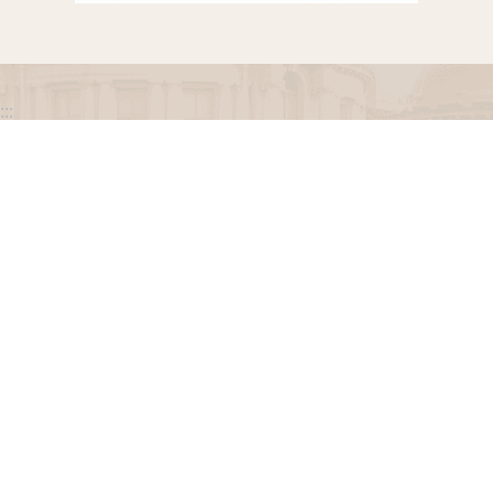
:::
政府網站資料開放宣告
網站安全政策
隱私權保護政策
聯絡我們
交通資訊
地址：100216臺北市中正區忠孝東路一段 2 號
電話：(02) 2341-3183，陳情諮詢專線：(02) 2341-
3183轉662
專線服務時間：週一至週五(例假日除外)09：00至
12：00，13：30至17：00。