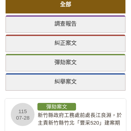
全部
調查報告
糾正案文
彈劾案文
糾舉案文
彈劾案文
115
新竹縣政府工務處前處長江良淵，於
07-28
主責新竹縣竹北「豐采520」建案期
間，藏匿鉅額來源不明財產現金新臺