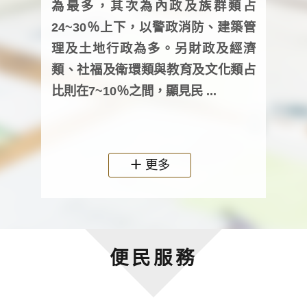
為最多，其次為內政及族群類占
調卷
24~30％上下，以警政消防、建築管
詢會
理及土地行政為多。另財政及經濟
次及
類、社福及衛環類與教育及文化類占
審議
比則在7~10％之間，顯見民 ...
人，
政機關
更多
便民服務