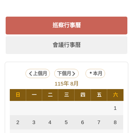
巡察行事曆
會議行事曆
上個月
下個月
本月
115年 8月
日
一
二
三
四
五
六
1
2
3
4
5
6
7
8