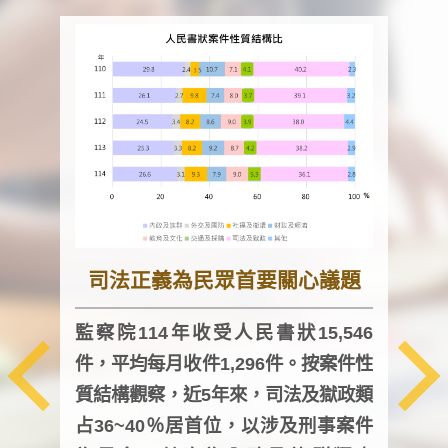
司法正義為民眾首要關心議題
監察院114年收受人民書狀15,546
件，平均每月收件1,296件。按案件性
監察
質結構觀察，近5年來，司法及獄政類
均每
占36~40％居首位，以涉及刑事案件
證，