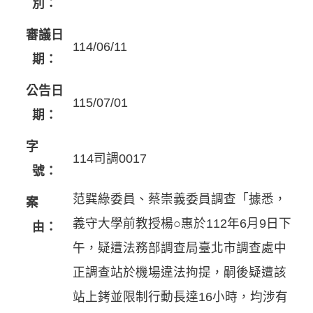
別：
審議日
114/06/11
期：
公告日
115/07/01
期：
字
114司調0017
號：
范巽綠委員、蔡崇義委員調查「據悉，
案
義守大學前教授楊○惠於112年6月9日下
由：
午，疑遭法務部調查局臺北市調查處中
正調查站於機場違法拘提，嗣後疑遭該
站上銬並限制行動長達16小時，均涉有