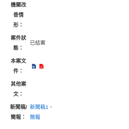
機關改
善情
形：
案件狀
已結案
態：
本案文
件：
其他案
文：
新聞稿/
新聞稿1
簡報：
簡報