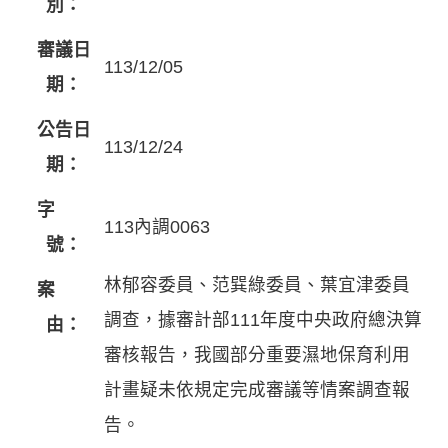
別：
審議日
113/12/05
期：
公告日
113/12/24
期：
字
113內調0063
號：
林郁容委員、范巽綠委員、葉宜津委員
案
調查，據審計部111年度中央政府總決算
由：
審核報告，我國部分重要濕地保育利用
計畫疑未依規定完成審議等情案調查報
告。